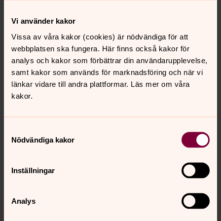
Vi använder kakor
Sök din församling
Vissa av våra kakor (cookies) är nödvändiga för att
webbplatsen ska fungera. Här finns också kakor för
analys och kakor som förbättrar din användarupplevelse,
samt kakor som används för marknadsföring och när vi
länkar vidare till andra plattformar. Läs mer om våra
kakor.
Senast ändrad 12 januari 2023
Synpunkter eller frågor på sidans
innehåll?
Samtyckesval
info@svenskakyrkan.se
Nödvändiga kakor
Dela
Inställningar
Analys
Tillbaka till toppen
Tillbaka till innehållet