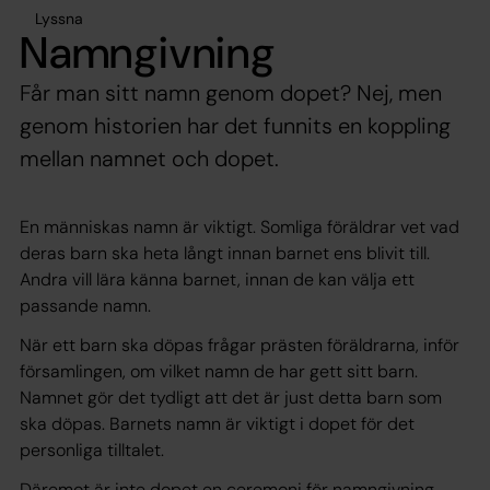
Lyssna
Namngivning
Får man sitt namn genom dopet? Nej, men
genom historien har det funnits en koppling
mellan namnet och dopet.
En människas namn är viktigt. Somliga föräldrar vet vad
deras barn ska heta långt innan barnet ens blivit till.
Andra vill lära känna barnet, innan de kan välja ett
passande namn.
När ett barn ska döpas frågar prästen föräldrarna, inför
församlingen, om vilket namn de har gett sitt barn.
Namnet gör det tydligt att det är just detta barn som
ska döpas. Barnets namn är viktigt i dopet för det
personliga tilltalet.
Däremot är inte dopet en ceremoni för namngivning.