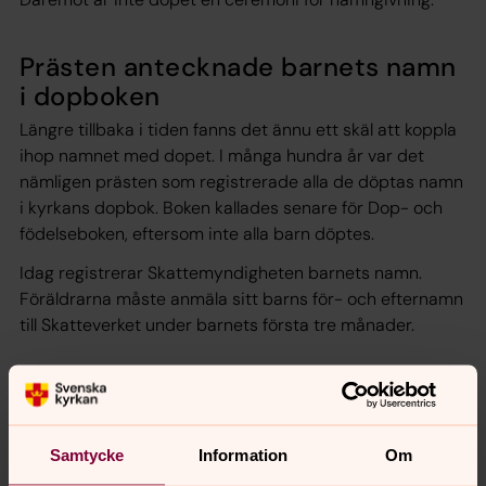
Prästen antecknade barnets namn
i dopboken
Längre tillbaka i tiden fanns det ännu ett skäl att koppla
ihop namnet med dopet. I många hundra år var det
nämligen prästen som registrerade alla de döptas namn
i kyrkans dopbok. Boken kallades senare för Dop- och
födelseboken, eftersom inte alla barn döptes.
Idag registrerar Skattemyndigheten barnets namn.
Föräldrarna måste anmäla sitt barns för- och efternamn
till Skatteverket under barnets första tre månader.
Kontakta din församling om du vill
döpa ditt barn
Om du har frågor om dopet eller vill döpa ditt barn är du
Samtycke
Information
Om
välkommen att höra av dig till din församling.