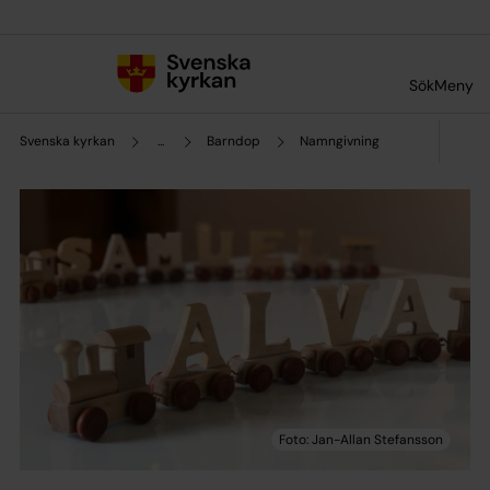
Till innehållet
Till undermeny
Sök
Meny
Svenska kyrkan
...
Barndop
Namngivning