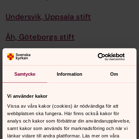
Undersvik, Uppsala stift
Åh, Göteborgs stift
Åkersberg, Lunds stift
Samtycke
Information
Om
Kursgården Finnåker, Västerås stift
Gransnäs Ungdomsgård,
Vi använder kakor
Linköpings stift
Vissa av våra kakor (cookies) är nödvändiga för att
webbplatsen ska fungera. Här finns också kakor för
analys och kakor som förbättrar din användarupplevelse,
Lägergården Munkviken, Luleå stift
samt kakor som används för marknadsföring och när vi
länkar vidare till andra plattformar. Läs mer om våra