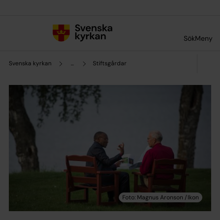
Till innehållet
Till undermeny
Sök
Meny
Svenska kyrkan
...
Stiftsgårdar