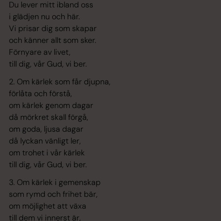
Du lever mitt ibland oss
i glädjen nu och här.
Vi prisar dig som skapar
och känner allt som sker.
Förnyare av livet,
till dig, vår Gud, vi ber.
2. Om kärlek som får djupna,
förlåta och förstå,
om kärlek genom dagar
då mörkret skall förgå,
om goda, ljusa dagar
då lyckan vänligt ler,
om trohet i vår kärlek
till dig, vår Gud, vi ber.
3. Om kärlek i gemenskap
som rymd och frihet bär,
om möjlighet att växa
till dem vi innerst är,