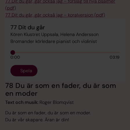
77 Dit du går, går också jag – förslag till nya psalmer
(pdf)
77 Dit du går, går också jag – koralversion (pdf)
77 Dit du går
Kören Klustret Uppsala, Helena Andersson
Bromander körledare pianist och violinist
0:00
03:19
Spela
78 Du är som en fader, du är som
en moder
Text och musik:
Roger Blomqvist
Du är som en fader, du är som en moder.
Du är vår skapare. Äran är din!