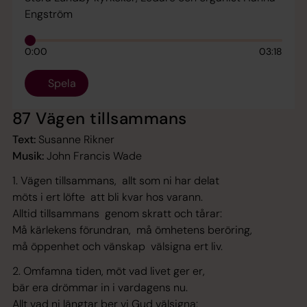
Engström
0:00
03:18
Spela
87 Vägen tillsammans
Text:
Susanne Rikner
Musik:
John Francis Wade
1. Vägen tillsammans, allt som ni har delat
möts i ert löfte att bli kvar hos varann.
Alltid tillsammans genom skratt och tårar:
Må kärlekens förundran, må ömhetens beröring,
må öppenhet och vänskap välsigna ert liv.
2. Omfamna tiden, möt vad livet ger er,
bär era drömmar in i vardagens nu.
Allt vad ni längtar ber vi Gud välsigna: