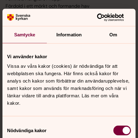
Fördold i ett mörkt och formande hav
gav Skaparen växt åt din kropp,
gav Skaparen växt åt din kropp.
2. I kärlekens famn blev du född en gång.
Samtycke
Information
Om
Ur smärtan kom hjärtat som slog.
I födelsens skrik fanns skapelsens sång
och änglarna runt om dig log,
Vi använder kakor
och änglarna runt om dig log.
Vissa av våra kakor (cookies) är nödvändiga för att
3. I kärlekens famn blir du döpt idag
webbplatsen ska fungera. Här finns också kakor för
i vatten, i Ande, i tro.
analys och kakor som förbättrar din användarupplevelse,
Håll doplågan tänd, du är ljusets barn
samt kakor som används för marknadsföring och när vi
och alltid skall Gud i dig bo,
länkar vidare till andra plattformar. Läs mer om våra
och alltid skall Gud i dig bo.
kakor.
81 I kärlekens famn – förslag till nya psalmer (pdf)
81 I kärlekens famn – koralversion (pdf)
Samtyckesval
Nödvändiga kakor
81 I kärlekens famn