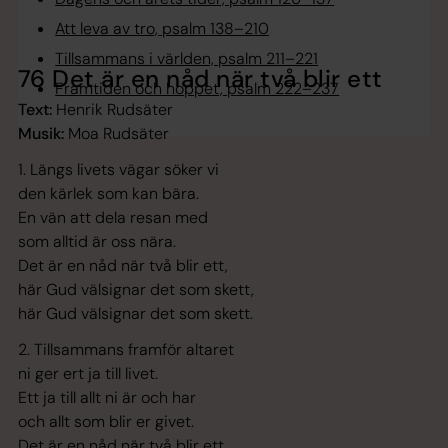
Att leva av tro, psalm 138–210
Tillsammans i världen, psalm 211–221
76 Det är en nåd när två blir ett
Framtiden och hoppet, psalm 222–237
Text:
Henrik Rudsäter
Musik:
Moa Rudsäter
1. Längs livets vägar söker vi
den kärlek som kan bära.
En vän att dela resan med
som alltid är oss nära.
Det är en nåd när två blir ett,
här Gud välsignar det som skett,
här Gud välsignar det som skett.
2. Tillsammans framför altaret
ni ger ert ja till livet.
Ett ja till allt ni är och har
och allt som blir er givet.
Det är en nåd när två blir ett,