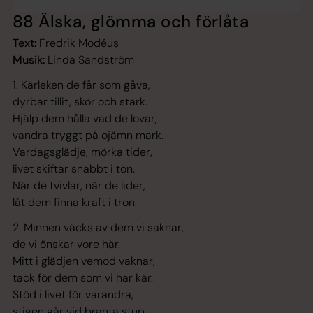
88 Älska, glömma och förlåta
Text:
Fredrik Modéus
Musik:
Linda Sandström
1. Kärleken de får som gåva,
dyrbar tillit, skör och stark.
Hjälp dem hålla vad de lovar,
vandra tryggt på ojämn mark.
Vardagsglädje, mörka tider,
livet skiftar snabbt i ton.
När de tvivlar, när de lider,
låt dem finna kraft i tron.
2. Minnen väcks av dem vi saknar,
de vi önskar vore här.
Mitt i glädjen vemod vaknar,
tack för dem som vi har kär.
Stöd i livet för varandra,
stigen går vid branta stup.