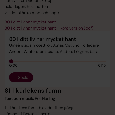
som vill röra vid din kropp
hela dagen, hela natten
vill det skänka mod och hopp
80 I ditt liv har mycket hänt
80 I ditt liv har mycket hänt – koralversion (pdf)
80 I ditt liv har mycket hänt
Umeå stads motettkör, Jonas Östlund, körledare,
Anders Winterstam, piano, Anders Löfgren, bas.
0:00
01:15
Spela
81 I kärlekens famn
Text och musik:
Per Harling
1. I kärlekens famn blev du till en gång
i ömhet, i längtan, i hopp.