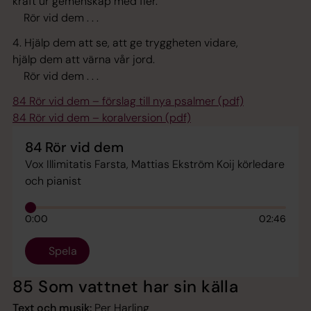
kraft ur gemenskap med fler.
Rör vid dem . . .
4. Hjälp dem att se, att ge tryggheten vidare,
hjälp dem att värna vår jord.
Rör vid dem . . .
84 Rör vid dem – förslag till nya psalmer (pdf)
84 Rör vid dem – koralversion (pdf)
84 Rör vid dem
Vox Illimitatis Farsta, Mattias Ekström Koij körledare
och pianist
0:00
02:46
Spela
85 Som vattnet har sin källa
Text och musik:
Per Harling