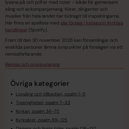
lyssna på och pdf:er med noter – både för gemensam
sång och ackompanjemang. Körer, dirigenter och
musiker från hela landet har bidragit till inspelningarna.
Här finns en spellista med
alla förslag i kategorin Kyrkliga
handlingar
(Spotify).
Fram till den 30 november 2026 kan församlingar och
enskilda personer lämna synpunkter på förslagen via ett
remissförfarande.
Remiss och provsjungning
Övriga kategorier
Lovsång och tillbedjan, psalm 1–5
Treenigheten, psalm 7–33
Kyrkan, psalm 34–75
Kyrkoåret, psalm 89–125
Dagens och årets tider, psalm 126–137