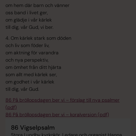
om hem där barn och vänner
oss band i livet ger,
om glädje i vår kärlek
till dig, vår Gud, vi ber.
4. Om kärlek stark som döden
och liv som föder liv,
om aktning för varandra
och nya perspektiv,
om ömhet från ditt hjärta
som allt med kärlek ser,
om godhet i vår kärlek
till dig, vår Gud.
86 På bröllopsdagen ber vi – förslag till nya psalmer
(pdf)
86 På bröllopsdagen ber vi – koralversion (pdf)
86 Vigselpsalm
Stora Lundby kyrkokör, Ledare och organist Hanna