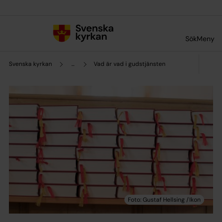
Till innehållet
Till undermeny
Sök
Meny
Svenska kyrkan
...
Vad är vad i gudstjänsten