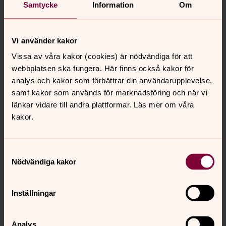
Samtycke
Information
Om
Olika former av gudstjänster
Vi använder kakor
En gudstjänst är alltid offentlig och du som vill delta är
Vissa av våra kakor (cookies) är nödvändiga för att
välkommen, precis som den du är. Gudstjänsterna
webbplatsen ska fungera. Här finns också kakor för
utformas på olika sätt och har olika namn.
analys och kakor som förbättrar din användarupplevelse,
samt kakor som används för marknadsföring och när vi
Gudstjänsten
länkar vidare till andra plattformar. Läs mer om våra
kakor.
Gudstjänster firas varje söndag i Svenska kyrkans
församlingar, och ofta andra dagar också. En gudstjänst
är alltid öppen för alla.
Samtyckesval
Nödvändiga kakor
Vad är vad i kyrkan?
Har du koll på kyrkans olika delar och detaljer? Den här
Inställningar
bilden visar den allra vanligaste typen av kyrkobyggnad i
Sverige. En långhuskyrka med avrundat slut mot öster
och torn i väster. På den här sidan kan du lära dig mer
Analys