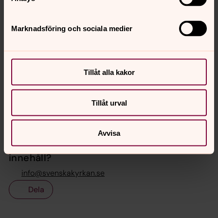
om kyrkobyggnaden.
Marknadsföring och sociala medier
Rikskollekt
Rikskollekter tas upp i landets alla församlingar till
samma ändamål och samma dag. Det är kyrkostyrelsen
Tillåt alla kakor
som beslutar om när rikskollekter ska tas upp och för
vilka ändamål.
Tillåt urval
Avvisa
Senast ändrad 22 mars 2024
Synpunkter eller frågor på sidans
innehåll?
info@svenskakyrkan.se
Dela