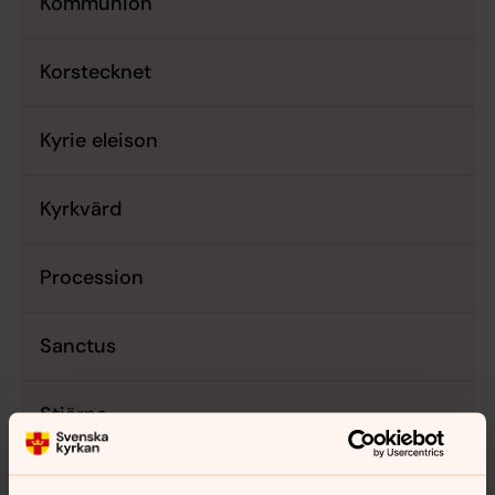
Kommunion
Korstecknet
Kyrie eleison
Kyrkvärd
Procession
Sanctus
Stjärna
Trosbekännelsen