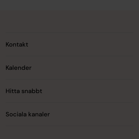
Tillbaka till toppen
Tillbaka till innehållet
Kontakt
Kalender
Hitta snabbt
Sociala kanaler