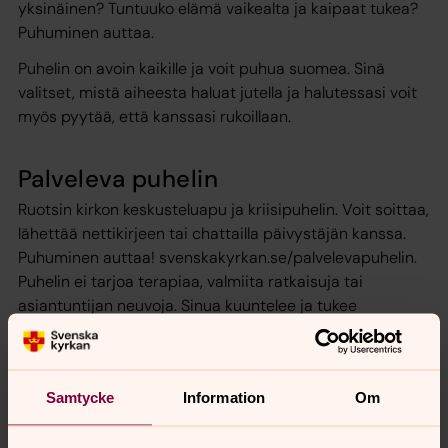
yksinäinen? Tuntuuko elämä vaikealta ja kaipaat tukea?
Puhuminen auttaa.
Puhelin on avoin kaikille ja voit puhua suomea. Sinä
valitset, mistä aiheesta haluat jutella ja halutessasi voit
myös pyytää, että kanssasi rukoillaan.
Palveleva puhelin
Ruotsin kirkon keskusteluapu ja kriisipuhelin. Voit soittaa,
lähettää nettikirjeen tai chattailla päivystäjän kanssa.
Puhuminen auttaa! svenskakyrkan.se/palvelevapuhelin.
Puhelin ei tarjoa terapiaa, valmiita ratkaisuja tai
asiantuntijan neuvoja. Sinua kuuntelee ja tukee
päivystäjä, joka on saanut koulutuksen tehtävään.
Hänellä on vaitiolovelvollisuus. Palveleva puhelin on
toiminut vuodesta 1989.
Samtycke
Information
Om
För att se innehållet behöver du acceptera kakor