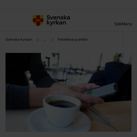
Till innehållet
Till undermeny
Sök
Meny
Svenska kyrkan
...
Palveleva puhelin