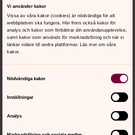
för marknadsföring.
Vi använder kakor
Vissa av våra kakor (cookies) är nödvändiga för att
Se videon på Vimeo i stället.
webbplatsen ska fungera. Här finns också kakor för
analys och kakor som förbättrar din användarupplevelse,
Ändra inställningar
samt kakor som används för marknadsföring och när vi
länkar vidare till andra plattformar. Läs mer om våra
kakor.
Palautetta Palvelevasta
puhelimesta
Samtyckesval
Nödvändiga kakor
Oletko ollut yhteydessä Palvelevaan puhelimeen ja
haluaisit antaa palautetta? Voit kertoa mielipiteesi
nimettömästi.
Siirry tästä sivulle, jossa voit täyttää
Inställningar
palautelomakkeen.
Analys
Sverigefinska telefonjouren Papu
Sverigefinska telefonjouren (Papu) är en del av kyrkans
Marknadsföring och sociala medier