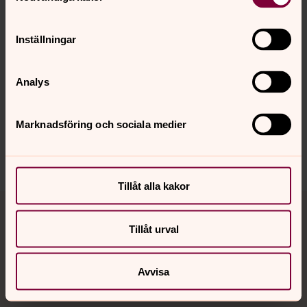
Inställningar
Senast ändrad 26 januari 2026
Synpunkter eller frågor på sidans
innehåll?
Analys
info@svenskakyrkan.se
Marknadsföring och sociala medier
Dela
Tillåt alla kakor
Tillbaka till toppen
Tillbaka till innehållet
Tillåt urval
Kontakt
Avvisa