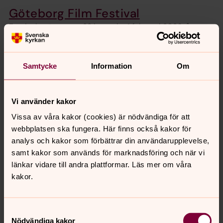
Göteborg Film Festival
Festivalen äger rum 23 januari – 1 februari 2026, årets
tema är Truth. Göteborgs stift och Svenska kyrkan på
nationell nivå stöder Göteborg Film Festival genom att
varje år dela ut ett filmpris samt arrangera seminarier i
Samtycke
Information
Om
samband med filmfestivalen.
Vi använder kakor
Filmer som tävlar om Svenska
kyrkans filmpris Angelos 2026
Vissa av våra kakor (cookies) är nödvändiga för att
webbplatsen ska fungera. Här finns också kakor för
Den 23 januari invigs den 49:e upplagan av Göteborg
analys och kakor som förbättrar din användarupplevelse,
Film Festival. Här kan ni läsa vilka nya svenska långfilmer
samt kakor som används för marknadsföring och när vi
som kan vinna Svenska kyrkans filmpris Angelos 2026.
länkar vidare till andra plattformar. Läs mer om våra
kakor.
Filmfestivalen tidigare år
Här kan du läsa om tidigare års teman och se vilken film
Samtyckesval
som vunnit Svenska kyrkans filmpris Angelos.
Nödvändiga kakor