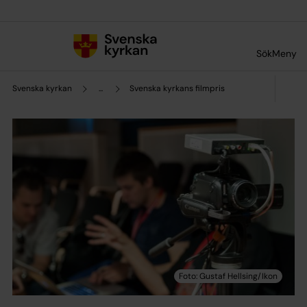
Till innehållet
Till undermeny
Sök
Meny
Svenska kyrkan
...
Svenska kyrkans filmpris