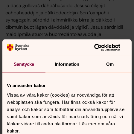
ja dasa gullevaš dáhpáhusaide. Jesusa čilgejit
oahpaheaddjin ja dálkkodeaddjin. Son "oahpahii
synagogain, sárdnidii almmiriikka birra ja dálkkodii
olbmuin buot lágan dávddaid ja vigiid". Jesus sárdnidii
maid Ipmila stuorra buorredáhtolašvuođa ja
ráhkisvuođa birra, gii bovdii buohkaid iežas searvái,
Lukasa evangelium 15:1–32
.
Jesus bagadalai dávjá veardádusaid bokte, mas
Samtycke
Information
Om
sáttasátni muitaluvvo govvádusaid bokte ja
guldaleaddjit hástaluvvo dulkot daid. Evangeliumaid
veardádusat doibmet dál ain nu. Muhto govvádus maid
Vi använder kakor
2000 jagi áigi dulkojedje dihto láhkái, sáhttá rievdat
Vissa av våra kakor (cookies) är nödvändiga för att
áiggi mielde. Nugo dalle, de fertet dál maid jurdilit
webbplatsen ska fungera. Här finns också kakor för
moddii vai ipmirdit maid Jesusa veardádusat
analys och kakor som förbättrar din användarupplevelse,
mearkkašit.
samt kakor som används för marknadsföring och när vi
länkar vidare till andra plattformar. Läs mer om våra
Muitalusaid čálligohte
kakor.