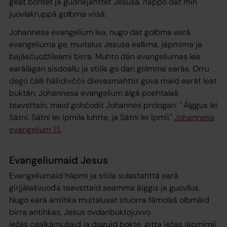
geat bohtet ja gudnejahttet Jesusa, nappo dat min
juovlakruppá golbma viisá.
Johannesa evangelium lea, nugo dat golbma eará
evangeliuma ge, muitalus Jesusa eallima, jápmima ja
bajásčuožžileami birra. Muhto dán evangeliumas lea
earálágan sisdoallu ja stiila go dan golmma earás. Orru
dego čálli háliidivččii dievasmahttit gova maid earát leat
buktán. Johannesa evangelium álgá poehtalaš
teavsttain, maid gohčodit Johannes prologan: " Álggus lei
Sátni. Sátni lei Ipmila luhtte, ja Sátni lei Ipmil."
Johannesa
evangelium 1:1.
Evangeliumaid Jesus
Evangeliumaid hápmi ja stiila sulastahttá eará
girjjálašvuođa teavsttaid seamma áiggis ja guovllus.
Nugo eará antihka muitalusat stuorra fámolaš olbmáid
birra antihkas, Jesus ovdanbuktojuvvo
iežas cealkámušaid ja daguid bokte, gitta iežas jápmimii,