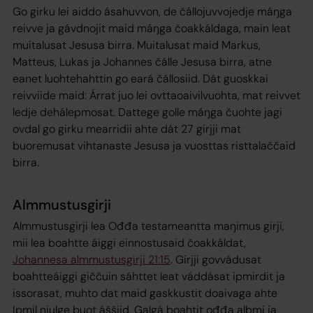
Go girku lei aiddo ásahuvvon, de čállojuvvojedje máŋga
reivve ja gávdnojit maid máŋga čoakkáldaga, main leat
muitalusat Jesusa birra. Muitalusat maid Markus,
Matteus, Lukas ja Johannes čálle Jesusa birra, atne
eanet luohtehahttin go eará čállosiid. Dát guoskkai
reivviide maid: Árrat juo lei ovttaoaivilvuohta, mat reivvet
ledje dehálepmosat. Dattege golle máŋga čuohte jagi
ovdal go girku mearridii ahte dát 27 girjji mat
buoremusat vihtanaste Jesusa ja vuosttas risttalaččaid
birra.
Almmustusgirji
Almmustusgirji lea Ođđa testameantta maŋimus girji,
mii lea boahtte áiggi einnostusaid čoakkáldat,
Johannesa almmustusgirji 21:15
. Girjji govvádusat
boahtteáiggi giččuin sáhttet leat váddásat ipmirdit ja
issorasat, muhto dat maid gaskkustit doaivaga ahte
Ipmil njulge buot áššiid. Galgá boahtit ođđa albmi ja