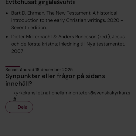
Evttohusat girjjálašvuhtii
Bart D. Ehrman, The New Testament: A historical
introduction to the early Christian writings. 2020 -
Seventh edition.
Dieter Mitternacht & Anders Runesson (red.), Jesus
och de första kristna: Inledning till Nya testamentet.
2007
Senast ändrad 16 december 2025
Synpunkter eller frågor på sidans
innehåll?
kyrkokansliet.nationellaminoriteter@svenskakyrkan.s
e
Dela