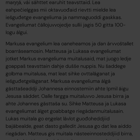
maŋŋá, vái sáhttet earuhit teavsttaid. Lea
eahpečielggas mii oktavuođaid rievtti mielde lea
iešguđetge evangeliuma ja nammaguoddi gaskkas.
Evangeliumat čállojuvvojedje sullii jagis 50 gitta 100-
logu álgui.
Markusa evangelium lea oaneheamos ja dan árvvoštallet
boarráseamosin. Matteusa ja Lukasa evangeliumat
jotket Markus evangeliuma muitalusaid, mat juogo ledje
goappaš teavsttain dahje dušše nuppis. Nu šaddege
golbma muitalusa, mat leat sihke ovttaláganat ja
iešguđetgeláganat. Markusa evangeliuma álgá
gásttašeaddji Johannesa einnostemiin ahte Ipmil áigu
Jesusa sáddet. Oalle fargga muitaluvvo Jesusa birra ja
ahte Johannes gásttaša su. Sihke Matteusa ja Lukasa
evangeliumat álget goabbatge riegádanmuitalusain.
Lukas muitala go eŋgelat lávlot guođoheddjiid
bajábealde, geat dasto galledit Jesusa go dat lea aiddo
riegádan. Matteus gis muitala násteeinnosteddjiid birra,