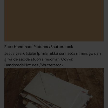
Foto: HandmadePictures /Shutterstock
Jesus veardádalai Ipmila riikka sennetčalmmiin, go dan
gilvá de šaddá stuorra muorran. Govva:
HandmadePictures /Shutterstock