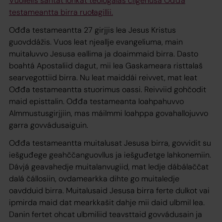
Vuollelis sáhtát lohkat
teologalaš čilgehusa Ođđa
testameantta birra ruoŧagillii.
Ođđa testameantta 27 girjjis lea Jesus Kristus
guovddážis. Vuos leat njeallje evangeliuma, main
muitaluvvo Jesusa eallima ja doaimmaid birra. Dasto
boahtá Apostaliid dagut, mii lea Gaskameara risttalaš
searvegottiid birra. Nu leat maiddái reivvet, mat leat
Ođđa testameantta stuorimus oassi. Reivviid gohčodit
maid episttalin. Ođđa testameanta loahpahuvvo
Almmustusgirjjiin, mas máilmmi loahppa govahallojuvvo
garra govvádusaiguin.
Ođđa testameantta muitalusat Jesusa birra, govvidit su
iešguđege geahččanguovllus ja iešguđetge lahkonemiin.
Dávjá geavahedje muitalanvugiid, mat ledje dábálaččat
dalá čállosiin, ovdamearkka dihte go muitaledje
oavdduid birra. Muitalusaid Jesusa birra ferte dulkot vai
ipmirda maid dat mearkkašit dahje mii daid ulbmil lea.
Danin fertet ohcat ulbmiliid teavsttaid govvádusain ja