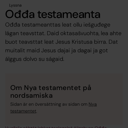
Lyssna
Ođđa testameanta
Ođđa testameanttas leat ollu iešguđege
lágan teavsttat. Daid oktasašvuohta, lea ahte
buot teavsttat leat Jesus Kristusa birra. Dat
muitalit maid Jesus dajai ja dagai ja got
álggus dolvo su ságaid.
Om Nya testamentet på
nordsamiska
Sidan är en översättning av sidan om
Nya
testamentet
.