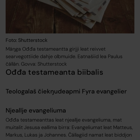
Foto: Shutterstock
Máŋga Ođđa testameantta girjji leat reivvet
searvegottiide dahje olbmuide. Eatnašiid lea Paulus
čállán. Govva: Shutterstock
Ođđa testameanta biibalis
Teologalaš čiekŋudeapmi Fyra evangelier
Njeallje evangeliuma
Ođđa testameanttas leat njeallje evangeliuma, mat
muitalit Jesusa eallima birra: Evangeliumat leat Matteus,
Markus, Lukas ja Johannes. Čállagiid namat leat biddjon