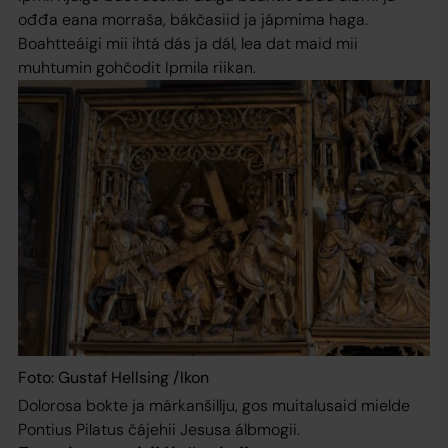
ođđa eana morraša, bákčasiid ja jápmima haga.
Boahtteáigi mii ihtá dás ja dál, lea dat maid mii
muhtumin gohčodit Ipmila riikan.
Foto: Gustaf Hellsing /Ikon
Dolorosa bokte ja márkanšillju, gos muitalusaid mielde
Pontius Pilatus čájehii Jesusa álbmogii.