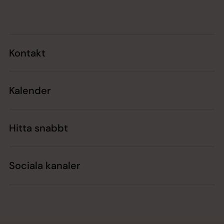
Tillbaka till toppen
Tillbaka till innehållet
Kontakt
Kalender
Hitta snabbt
Sociala kanaler