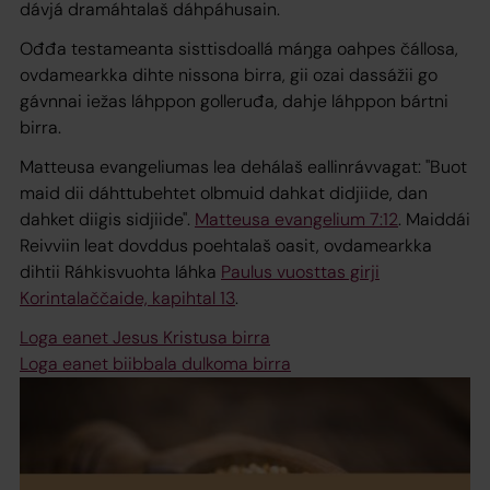
dávjá dramáhtalaš dáhpáhusain.
Ođđa testameanta sisttisdoallá máŋga oahpes čállosa,
ovdamearkka dihte nissona birra, gii ozai dassážii go
gávnnai iežas láhppon golleruđa, dahje láhppon bártni
birra.
Matteusa evangeliumas lea dehálaš eallinrávvagat: "Buot
maid dii dáhttubehtet olbmuid dahkat didjiide, dan
dahket diigis sidjiide".
Matteusa evangelium 7:12
. Maiddái
Reivviin leat dovddus poehtalaš oasit, ovdamearkka
dihtii Ráhkisvuohta láhka
Paulus vuosttas girji
Korintalaččaide, kapihtal 13
.
Loga eanet Jesus Kristusa birra
Loga eanet biibbala dulkoma birra