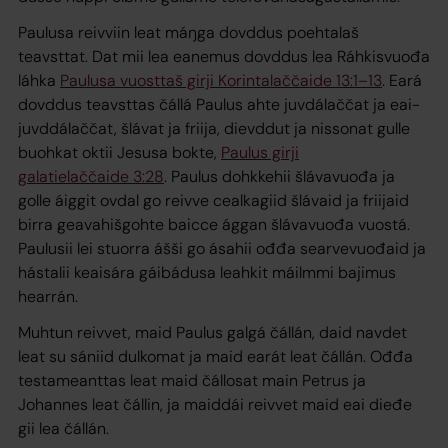
Paulusa reivviin leat máŋga dovddus poehtalaš
teavsttat. Dat mii lea eanemus dovddus lea Ráhkisvuođa
láhka
Paulusa vuosttaš girji Korintalaččaide 13:1–13
. Eará
dovddus teavsttas čállá Paulus ahte juvdálaččat ja eai-
juvddálaččat, šlávat ja friija, dievddut ja nissonat gulle
buohkat oktii Jesusa bokte,
Paulus girji
galatielaččaide 3:28
. Paulus dohkkehii šlávavuođa ja
golle áiggit ovdal go reivve cealkagiid šlávaid ja friijaid
birra geavahišgohte baicce ággan šlávavuođa vuostá.
Paulusii lei stuorra ášši go ásahii ođđa searvevuođaid ja
hástalii keaisára gáibádusa leahkit máilmmi bajimus
hearrán.
Muhtun reivvet, maid Paulus galgá čállán, daid navdet
leat su sániid dulkomat ja maid earát leat čállán. Ođđa
testameanttas leat maid čállosat main Petrus ja
Johannes leat čállin, ja maiddái reivvet maid eai dieđe
gii lea čállán.