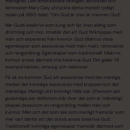
manlighet. Den amerikanska teologen, aktivisten och
feministen Mary Daly uttryckte detta mycket tydligt
redan på 1960-talet: ”Om Gud är man är mannen Gud”.
När Guds beskrivs som kung och far, men aldrig som
drottning och mor, innebär det att Gud förknippas med
män och separeras från kvinnor. Gud tillskrivs vissa
egenskaper som associeras med män: makt, rationalitet
och rangordning. Egenskaper som traditionellt tillskrivs
kvinnor anses därmed inte beskriva Gud. Det gäller till
exempel känslor, omsorg och relationer.
På så vis kommer Gud att associeras med det manliga,
medan det kvinnliga associeras med kroppen och det
mänskliga. Manligt och kvinnligt hålls isär. Eftersom det
gudomliga per definition står över det som är mänskligt
skapas dessutom en rangordning mellan män och
kvinnor. Män och det som ses som manligt framstår som
mer värt därför att det också anses beskriva Gud.
Traditionellt kvinnliga egenskaper framstår därmed som