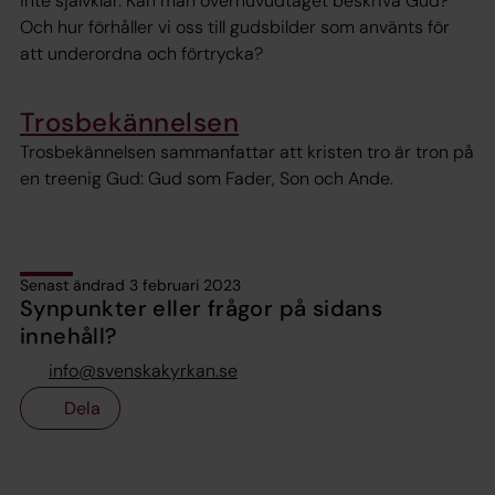
inte självklar. Kan man överhuvudtaget beskriva Gud?
Och hur förhåller vi oss till gudsbilder som använts för
att underordna och förtrycka?
Trosbekännelsen
Trosbekännelsen sammanfattar att kristen tro är tron på
en treenig Gud: Gud som Fader, Son och Ande.
Senast ändrad 3 februari 2023
Synpunkter eller frågor på sidans
innehåll?
info@svenskakyrkan.se
Dela