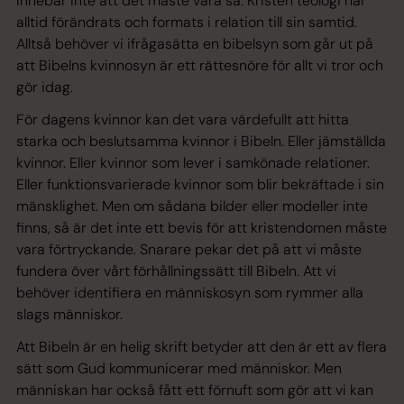
innebär inte att det måste vara så. Kristen teologi har
alltid förändrats och formats i relation till sin samtid.
Alltså behöver vi ifrågasätta en bibelsyn som går ut på
att Bibelns kvinnosyn är ett rättesnöre för allt vi tror och
gör idag.
För dagens kvinnor kan det vara värdefullt att hitta
starka och beslutsamma kvinnor i Bibeln. Eller jämställda
kvinnor. Eller kvinnor som lever i samkönade relationer.
Eller funktionsvarierade kvinnor som blir bekräftade i sin
mänsklighet. Men om sådana bilder eller modeller inte
finns, så är det inte ett bevis för att kristendomen måste
vara förtryckande. Snarare pekar det på att vi måste
fundera över vårt förhållningssätt till Bibeln. Att vi
behöver identifiera en människosyn som rymmer alla
slags människor.
Att Bibeln är en helig skrift betyder att den är ett av flera
sätt som Gud kommunicerar med människor. Men
människan har också fått ett förnuft som gör att vi kan