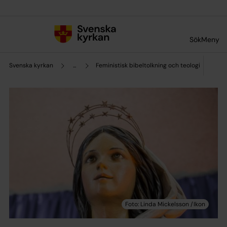
Till innehållet
Till undermeny
Sök
Meny
Svenska kyrkan
...
Feministisk bibeltolkning och teologi