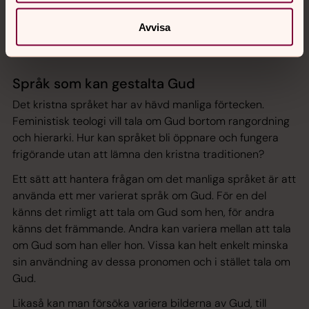
Foto: Gustaf Hellsing /Ikon
Vi kan ställa oss frågor och använda både förnuft och
Avvisa
känslor när vi tolkar Bibeln och dess budskap.
Språk som kan gestalta Gud
Det kristna språket har av hävd manliga förtecken.
Feministisk teologi vill tala om Gud bortom rangordning
och hierarki. Hur kan språket bli öppnare och fungera
frigörande utan att lämna den kristna traditionen?
Ett sätt att hantera frågan om det manliga språket är att
använda ett mer varierat språk om Gud. För en del
känns det rimligt att tala om Gud som hen, för andra
känns det främmande. Andra kan variera mellan att tala
om Gud som han eller hon. Vissa kan helt enkelt minska
sin användning av dessa pronomen och i stället tala om
Gud.
Likaså kan man försöka variera bilderna av Gud, till