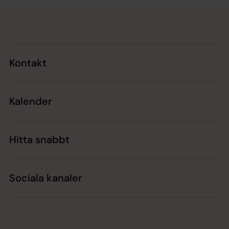
Tillbaka till toppen
Tillbaka till innehållet
Kontakt
Kalender
Hitta snabbt
Sociala kanaler