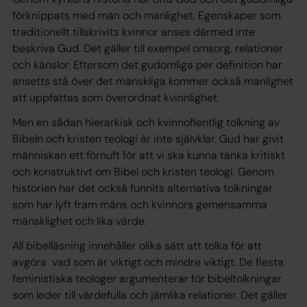
förknippats med män och manlighet. Egenskaper som
traditionellt tillskrivits kvinnor anses därmed inte
beskriva Gud. Det gäller till exempel omsorg, relationer
och känslor. Eftersom det gudomliga per definition har
ansetts stå över det mänskliga kommer också manlighet
att uppfattas som överordnat kvinnlighet.
Men en sådan hierarkisk och kvinnofientlig tolkning av
Bibeln och kristen teologi är inte självklar. Gud har givit
människan ett förnuft för att vi ska kunna tänka kritiskt
och konstruktivt om Bibel och kristen teologi. Genom
historien har det också funnits alternativa tolkningar
som har lyft fram mäns och kvinnors gemensamma
mänsklighet och lika värde.
All bibelläsning innehåller olika sätt att tolka för att
avgöra vad som är viktigt och mindre viktigt. De flesta
feministiska teologer argumenterar för bibeltolkningar
som leder till värdefulla och jämlika relationer. Det gäller