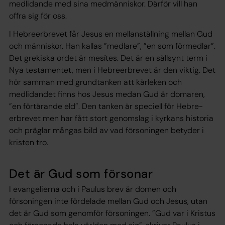
medlidande med sina medmänniskor. Därför vill han
offra sig för oss.
I Hebreerbrevet får Jesus en mellanställning mellan Gud
och människor. Han kallas ”medlare”, ”en som förmedlar”.
Det grekiska ordet är
mesí­tes
. Det är en sällsynt term i
Nya testamentet, men i Hebreerbrevet är den viktig. Det
hör samman med grundtanken att kärleken och
medlidandet finns hos Jesus medan Gud är domaren,
”en förtärande eld”. Den tanken är speciell för Heb­re­
erbrevet men har fått stort genomslag i kyrkans historia
och präglar mångas bild av vad försoningen betyder i
kristen tro.
Det är Gud som försonar
I evangelierna och i Paulus brev är domen och
försoningen inte fördelade mellan Gud och Jesus, utan
det är Gud som genomför försoningen. ”Gud var i Kristus