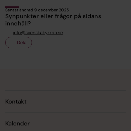
Senast ändrad 9 december 2025
Synpunkter eller frågor på sidans
innehåll?
info@svenskakyrkan.se
Dela
Tillbaka till toppen
Tillbaka till innehållet
Kontakt
Kalender