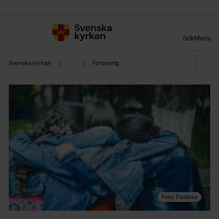
Till innehållet
Till undermeny
Sök
Meny
Svenska kyrkan
...
Försoning