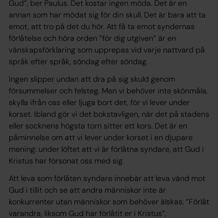
Gud”, ber Paulus. Det kostar ingen möda. Det är en
annan som har mödat sig för din skull. Det är bara att ta
emot, att tro på det du hör. Att få ta emot syndernas
förlåtelse och höra orden ”för dig utgiven” är en
vänskapsförklaring som upprepas vid varje nattvard på
språk efter språk, söndag efter söndag.
Ingen slipper undan att dra på sig skuld genom
försummelser och felsteg. Men vi behöver inte skönmåla,
skylla ifrån oss eller ljuga bort det, för vi lever under
korset. Ibland gör vi det bokstavligen, när det på stadens
eller socknens högsta torn sitter ett kors. Det är en
påminnelse om att vi lever under korset i en djupare
mening: under löftet att vi är förlåtna syndare, att Gud i
Kristus har försonat oss med sig.
Att leva som förlåten syndare innebär att leva vänd mot
Gud i tillit och se att andra människor inte är
konkurrenter utan människor som behöver älskas. ”Förlåt
var­andra, liksom Gud har förlåtit er i Kristus”,