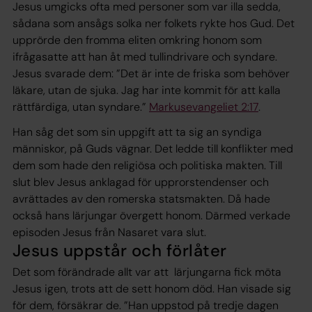
Jesus umgicks ofta med personer som var illa sedda,
sådana som ansågs solka ner folkets rykte hos Gud. Det
upprörde den fromma eliten omkring honom som
ifrågasatte att han åt med tullindrivare och syndare.
Jesus svarade dem: ”Det är inte de friska som behöver
läkare, utan de sjuka. Jag har inte kommit för att kalla
rättfärdiga, utan syndare.”
Markusevangeliet 2:17
.
Han såg det som sin uppgift att ta sig an syndiga
människor, på Guds vägnar. Det ledde till konflikter med
dem som hade den religiösa och politiska makten. Till
slut blev Jesus anklagad för upprorstendenser och
avrättades av den romerska statsmakten. Då hade
också hans lärjungar övergett honom. Därmed verkade
episoden Jesus från Nasaret vara slut.
Jesus uppstår och förlåter
Det som förändrade allt var att lärjungarna fick möta
Jesus igen, trots att de sett honom död. Han visade sig
för dem, försäkrar de. ”Han uppstod på tredje dagen