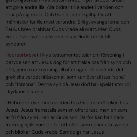
att göra andra illa. Alla bidrar till eländet i världen och
drar på sig skuld. Och Gud är inte likgiltig för att
människor far illa med varandra. Enligt evangelierna och
Paulus brev drabbar Guds vrede all orätt. Men Guds
vrede över synden övervinns av Guds kärlek till
syndaren.
Hebreerbrevet
i Nya testamentet talar om försoning i
betydelsen att Jesus dog för att frälsa oss från synd och
död, genom anknytning till offerlagar. Då används det
grekiska verbet
hilás­ko­mai
, som kan översättas ”sona”
och ”försona”. Denna syn på Jesu död har spelat stor roll
i kyrkans historia.
I Hebreerbrevet finns vreden hos Gud och kärleken hos
Jesus. Jesus framställs som en offerpräst, men en som
är fri från synd. Han är Guds son. Därför kan han bära
fram sig själv som ett felfritt offer som sonar alla synder
och blidkar Guds vrede. Samtidigt har Jesus