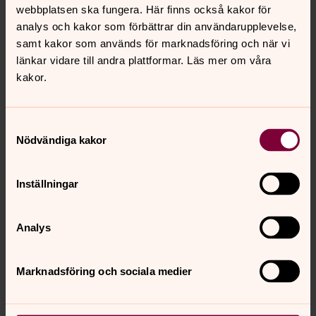
webbplatsen ska fungera. Här finns också kakor för
analys och kakor som förbättrar din användarupplevelse,
samt kakor som används för marknadsföring och när vi
länkar vidare till andra plattformar. Läs mer om våra
kakor.
Samtyckesval
Nödvändiga kakor
Foto: Kristin Lidell /Ikon
Inställningar
Vid varje nattvard får den som vill ta emot syndernas
förlåtelse med orden som prästen uttalar: ”för dig
Analys
utgiven”.
Det saliga bytet
I Nya testamentet är det framför allt Paulus som
Marknadsföring och sociala medier
anknyter till den vardagliga betydelsen av försoning.
Skuld blir förlåten och man blir sams. Då används det