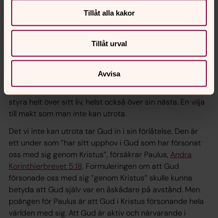
grekiska verbet
katalásso
, som betyder försona.
Tillåt alla kakor
Paulus har en dramatisk erfarenhet. Han – som var
fiende till Kristus och de kristna – blev kallad till apos­tel.
Men vem som helst kan känna igen sig i hans ord: ”Det
Tillåt urval
goda som jag vill, det gör jag inte, men det onda som jag
inte vill, det gör jag.”
Romarbrevet 7:19
. Man vill vara god,
Avvisa
och gärna lita på Gud, men det är något i en som gör
motstånd. Något som vill att en själv ska vara Gud och
styra helt över sitt liv, helst också över sin nästa. En vilja
till makt som man inte kan utrota.
Det vi inte kan utrota tar Gud in i sin förlåtelse. Den är
ett under som ”har sitt upphov i Gud som har försonat
oss med sig genom Kristus”, försäkrar Paulus,
Andra
Korin­thierbrevet 5:18
.
Formuleringen om att Gud
försonade oss med sig ”genom Kristus” skulle kunna
betyda att Gud själv var en åskådare på avstånd.
Men
poängen för Paulus är att Gud i Kristus försonande hela
världen med sig. Att Gud är aktiv och närvarande i