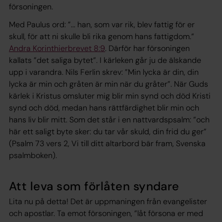
försoningen.
Med Paulus ord: ”... han, som var rik, blev fattig för er
skull, för att ni skulle bli rika genom hans fattigdom.”
Andra Korinthierbrevet 8:9
. Därför har försoningen
kallats ”det saliga bytet”. I kärleken går ju de älskande
upp i varandra. Nils Ferlin skrev: ”Min lycka är din, din
lycka är min och gråten är min när du gråter”. När Guds
kärlek i Kristus omsluter mig blir min synd och död Kristi
synd och död, medan hans rättfärdighet blir min och
hans liv blir mitt. Som det står i en nattvardspsalm: ”och
här ett saligt byte sker: du tar vår skuld, din frid du ger”
(Psalm 73 vers 2, Vi till ditt altarbord bär fram, Svenska
psalmboken).
Att leva som förlåten syndare
Lita nu på detta! Det är uppmaningen från evangelister
och apostlar. Ta emot försoningen, ”låt försona er med