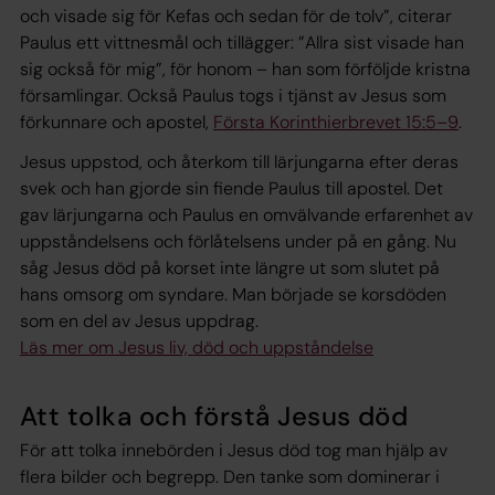
och visade sig för Kefas och sedan för de tolv”, citerar
Paulus ett vittnesmål och tillägger: ”Allra sist visade han
sig också för mig”, för honom – han som förföljde kristna
församlingar. Också Paulus togs i tjänst av Jesus som
förkunnare och apostel,
Första Korinthierbrevet 15:5–9
.
Jesus uppstod, och återkom till lärjungarna efter deras
svek och han gjorde sin fiende Paulus till apostel. Det
gav lärjungarna och Paulus en omvälvande erfarenhet av
uppståndelsens och förlåtelsens under på en gång. Nu
såg Jesus död på korset inte längre ut som slutet på
hans omsorg om syndare. Man började se korsdöden
som en del av Jesus uppdrag.
Läs mer om Jesus liv, död och uppståndelse
Att tolka och förstå Jesus död
För att tolka innebörden i Jesus död tog man hjälp av
flera bilder och begrepp. Den tanke som dominerar i