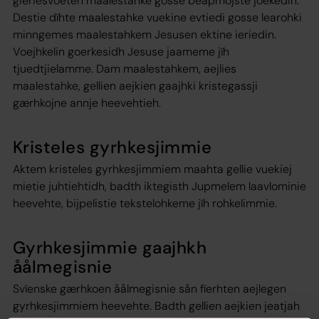
gieriesvoeten maalestahke gosse beapmojste joekedin.
Destie dïhte maalestahke vuekine evtiedi gosse learohki
minngemes maalestahkem Jesusen ektine ieriedin.
Voejhkelin goerkesidh Jesuse jaameme jïh
tjuedtjielamme. Dam maalestahkem, aejlies
maalestahke, gellien aejkien gaajhki kristegassji
gærhkojne annje heevehtieh.
Kristeles gyrhkesjimmie
Aktem kristeles gyrhkesjimmiem maahta gellie vuekiej
mietie juhtiehtidh, badth iktegisth Jupmelem laavlominie
heevehte, bijpelistie tekstelohkeme jïh rohkelimmie.
Gyrhkesjimmie gaajhkh
åålmegisnie
Svïenske gærhkoen åålmegisnie sån fïerhten aejlegen
gyrhkesjimmiem heevehte. Badth gellien aejkien jeatjah