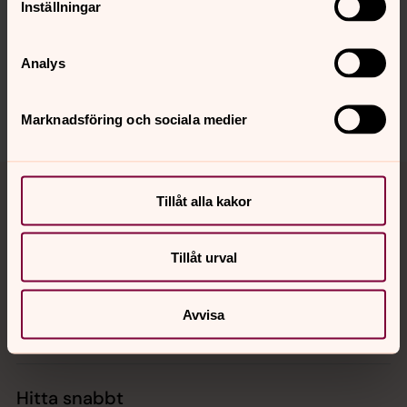
innehåll?
Inställningar
kyrkokansliet.nationellaminoriteter@svenskakyrkan.s
e
Analys
Dela
Marknadsföring och sociala medier
Tillbaka till toppen
Tillbaka till innehållet
Tillåt alla kakor
Tillåt urval
Kontakt
Avvisa
Kalender
Hitta snabbt