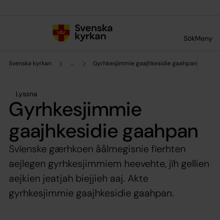
Till innehållet
Till undermeny
Sök
Meny
Svenska kyrkan
...
Gyrhkesjimmie gaajhkesidie gaahpan
Lyssna
Gyrhkesjimmie
gaajhkesidie gaahpan
Svïenske gærhkoen åålmegisnie fïerhten
aejlegen gyrhkesjimmiem heevehte, jïh gellien
aejkien jeatjah biejjieh aaj. Akte
gyrhkesjimmie gaajhkesidie gaahpan.