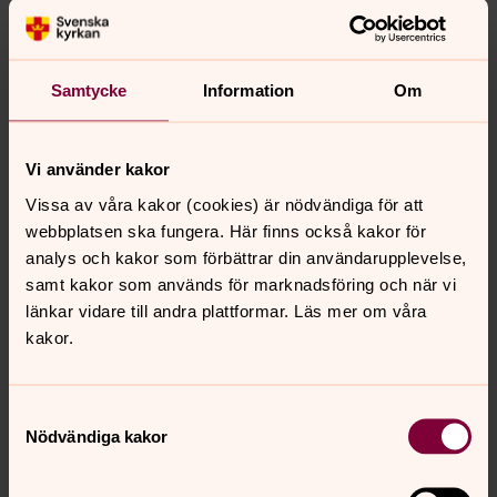
biejjieh våhkosne aaj. Plaerine våhkoen gyrhkesjimmide
gaavnh jïh mij gyrhkesjimmide muvhth gærhkojne
heevehtieh dov årromesijjesne. Gellien aejkien byjreske-
plaerine bievnieh, badth gellie åålmegh aaj webb-bieline
Samtycke
Information
Om
gaavnh.
Vi använder kakor
Gaajhkesidie gaahpan
Vissa av våra kakor (cookies) är nödvändiga för att
Gaajhkesh dovnesh åajva guessine gærhkose båetedh:
webbplatsen ska fungera. Här finns också kakor för
båeries jïh noerh, dah gïeh jaehkieh jïh dah gïeh eah
analys och kakor som förbättrar din användarupplevelse,
jaehkieh. Gyrhkesjimmesne viehkiem åadtjoejibie mijjen
samt kakor som används för marknadsföring och när vi
jielemem goerkesidh jïh Jupmelem gaavnedidh.
länkar vidare till andra plattformar. Läs mer om våra
Gyrhkesjimmie aaj akte væhta jïh vïhnestimmie
kakor.
gærhkoen jaahkoen bïjre jïh lïhkesvoete sïebredahkesne.
Samtyckesval
Nödvändiga kakor
Senast ändrad 31 mars 2022
Synpunkter eller frågor på sidans