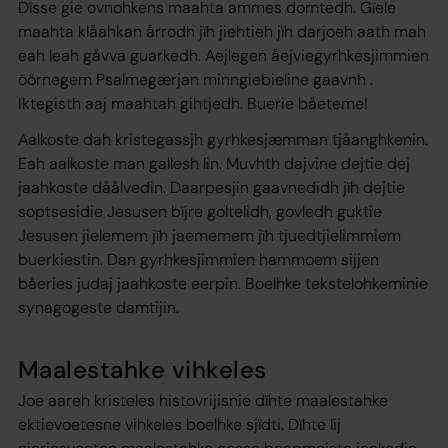
Dïsse gie ovnohkens maahta ammes domtedh. Gïele
maahta klåahkan årrodh jïh jiehtieh jïh darjoeh aath mah
eah leah gåvva guarkedh. Aejlegen åejviegyrhkesjimmien
öörnegem Psalmegærjan minngiebieline gaavnh .
Iktegisth aaj maahtah gihtjedh. Buerie båeteme!
Aalkoste dah kristegassjh gyrhkesjæmman tjåanghkenin.
Eah aalkoste man gallesh lin. Muvhth dajvine dejtie dej
jaahkoste dåålvedin. Daarpesjin gaavnedidh jïh dejtie
soptsesidie Jesusen bïjre goltelidh, govledh guktie
Jesusen jielemem jïh jaememem jïh tjuedtjielimmiem
buerkiestin. Dan gyrhkesjimmien hammoem sijjen
båeries judaj jaahkoste eerpin. Boelhke tekstelohkeminie
synagogeste damtijin.
Maalestahke vihkeles
Joe aareh kristeles histovrijisnie dïhte maalestahke
ektievoetesne vihkeles boelhke sjïdti. Dïhte lij