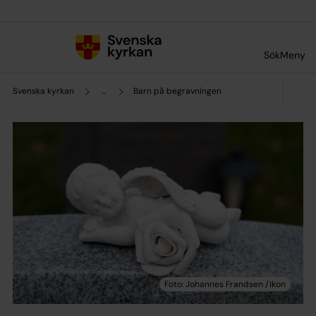
Till innehållet
Till undermeny
Sök
Meny
Svenska kyrkan
...
Barn på begravningen