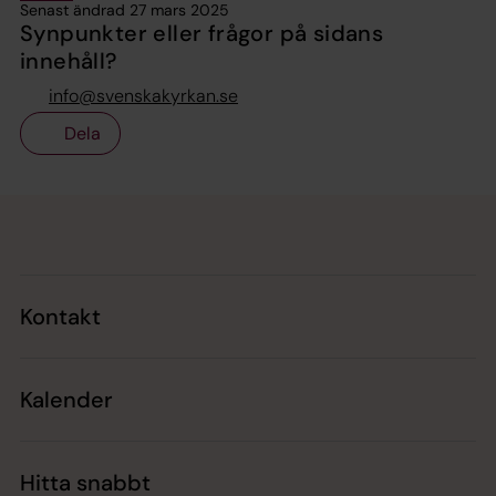
Senast ändrad 27 mars 2025
Synpunkter eller frågor på sidans
innehåll?
info@svenskakyrkan.se
Dela
Tillbaka till toppen
Tillbaka till innehållet
Kontakt
Kalender
Hitta snabbt