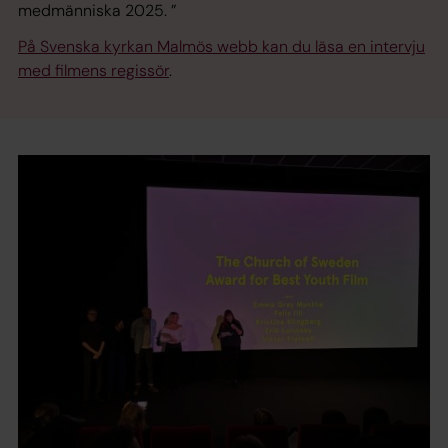
medmänniska 2025. ”
På Svenska kyrkan Malmös webb kan du läsa en intervju
med filmens regissör
.