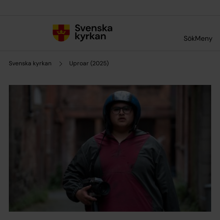
Till innehållet
Till undermeny
Sök
Meny
Svenska kyrkan
Uproar (2025)