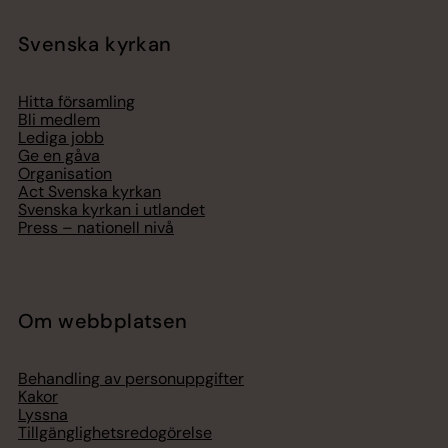
Svenska kyrkan
Hitta församling
Bli medlem
Lediga jobb
Ge en gåva
Organisation
Act Svenska kyrkan
Svenska kyrkan i utlandet
Press – nationell nivå
Om webbplatsen
Behandling av personuppgifter
Kakor
Lyssna
Tillgänglighetsredogörelse