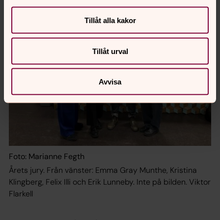
Tillåt alla kakor
Tillåt urval
Avvisa
Foto: Marianne Fegth
Årets jury. Från vänster: Emma Gray Munthe, Kristina
Klingberg, Felix Illi och Erik Lunneby. Inte på bilden. Viktor
Flarkell