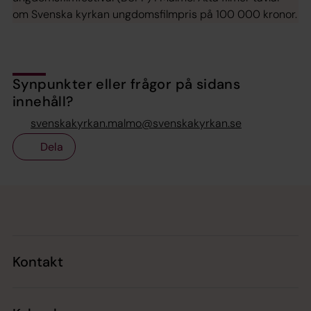
om Svenska kyrkan ungdomsfilmpris på 100 000 kronor.
Synpunkter eller frågor på sidans
innehåll?
svenskakyrkan.malmo@svenskakyrkan.se
Dela
Tillbaka till toppen
Tillbaka till innehållet
Kontakt