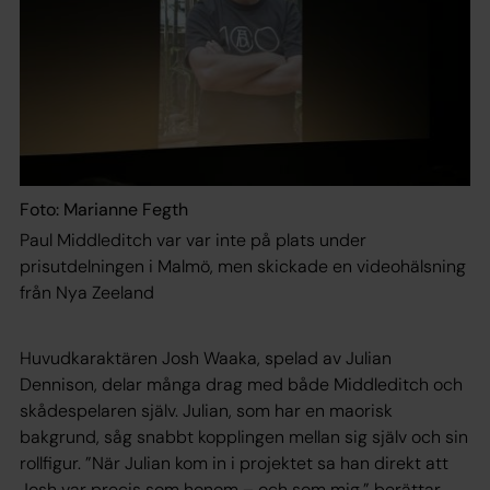
Foto: Marianne Fegth
Paul Middleditch var var inte på plats under
prisutdelningen i Malmö, men skickade en videohälsning
från Nya Zeeland
Huvudkaraktären Josh Waaka, spelad av Julian
Dennison, delar många drag med både Middleditch och
skådespelaren själv. Julian, som har en maorisk
bakgrund, såg snabbt kopplingen mellan sig själv och sin
rollfigur. ”När Julian kom in i projektet sa han direkt att
Josh var precis som honom – och som mig,” berättar