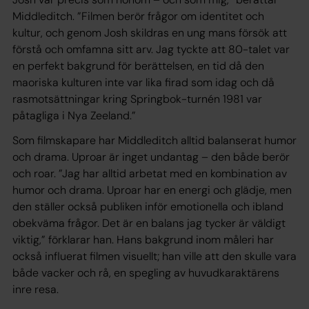
Middleditch. ”Filmen berör frågor om identitet och
kultur, och genom Josh skildras en ung mans försök att
förstå och omfamna sitt arv. Jag tyckte att 80-talet var
en perfekt bakgrund för berättelsen, en tid då den
maoriska kulturen inte var lika firad som idag och då
rasmotsättningar kring Springbok-turnén 1981 var
påtagliga i Nya Zeeland.”
Som filmskapare har Middleditch alltid balanserat humor
och drama. Uproar är inget undantag – den både berör
och roar. ”Jag har alltid arbetat med en kombination av
humor och drama. Uproar har en energi och glädje, men
den ställer också publiken inför emotionella och ibland
obekväma frågor. Det är en balans jag tycker är väldigt
viktig,” förklarar han. Hans bakgrund inom måleri har
också influerat filmen visuellt; han ville att den skulle vara
både vacker och rå, en spegling av huvudkaraktärens
inre resa.