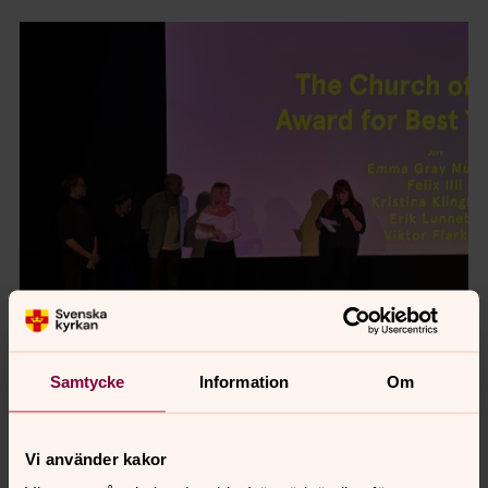
Foto: Marianne Fegth
Samtycke
Information
Om
Kyrkoherde Gunilla Hallonsten delade ut priset
tillsammans med juryn
Vi använder kakor