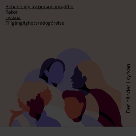
Behandling av personuppgifter
Kakor
Lyssna
Tillgänglighetsredogörelse