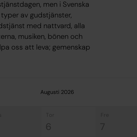
stjänstdagen, men i Svenska
typer av gudstjänster,
dstjänst med nattvard, alla
terna, musiken, bönen och
älpa oss att leva; gemenskap
augusti 2026
s
tor
fre
6
7