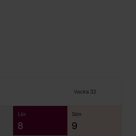
Vecka 32
lör
sön
8
9