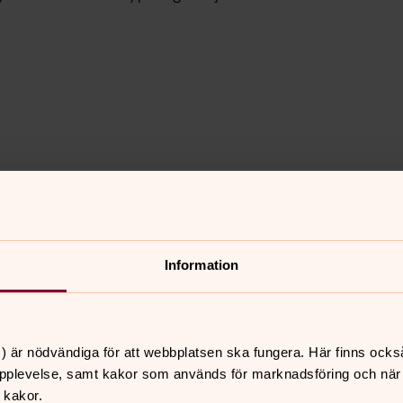
garna i "kyrkans vardagstid".
Information
) är nödvändiga för att webbplatsen ska fungera. Här finns ocks
pplevelse, samt kakor som används för marknadsföring och när vi
ärger
 kakor.