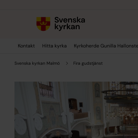
Till innehållet
Till undermeny
Kontakt
Hitta kyrka
Kyrkoherde Gunilla Hallonst
Svenska kyrkan Malmö
Fira gudstjänst