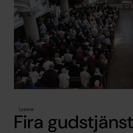
Lyssna
Fira gudstjäns