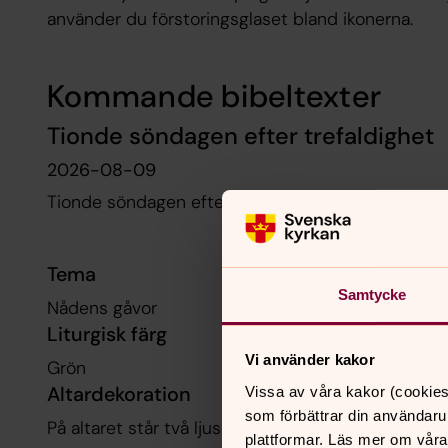
använder du förstoringsglaset bland ikonerna.
Kommande bibeltexter
Tionde söndagen efter trefaldighet
2026-08-09
Tionde söndagen efter trefaldighet är en av sönda
Tema
Samtycke
Nådens gåvor
Liturgisk färg
Vi använder kakor
Grön
Altardekoration
Vissa av våra kakor (cookies
som förbättrar din användaru
På altaret står två ljus samt blommor i blandade f
plattformar. Läs mer om våra