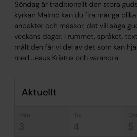
Söndag är traditionellt den stora gud
kyrkan Malmö kan du fira många olika 
andakter och mässor, det vill säga gu
veckans dagar. I rummet, språket, tex
måltiden får vi del av det som kan hj
med Jesus Kristus och varandra.
Aktuellt
mån
tis
on
3
4
5