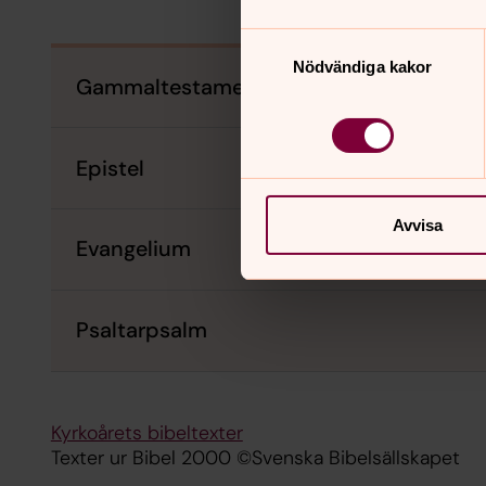
Samtyckesval
Nödvändiga kakor
Gammaltestamentlig
Epistel
Avvisa
Evangelium
Psaltarpsalm
Kyrkoårets bibeltexter
Texter ur Bibel 2000 ©Svenska Bibelsällskapet