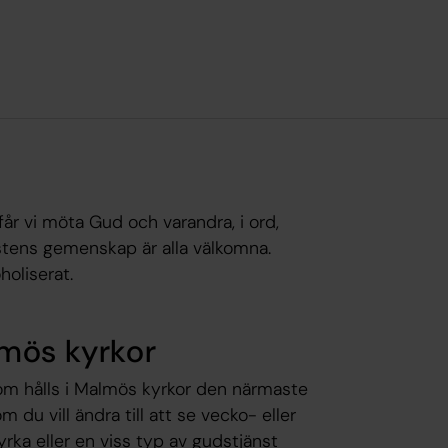
 får vi möta Gud och varandra, i ord,
nstens gemenskap är alla välkomna.
holiserat.
lmös kyrkor
som hålls i Malmös kyrkor den närmaste
m du vill ändra till att se vecko- eller
yrka eller en viss typ av gudstjänst