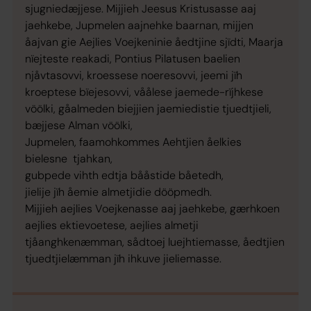
sjugniedæjjese. Mijjieh Jeesus Kristusasse aaj
jaehkebe, Jupmelen aajnehke baarnan, mijjen
åajvan gie Aejlies Voejkeninie åedtjine sjïdti, Maarja
nïejteste reakadi, Pontius Pilatusen baelien
njåvtasovvi, kroessese noeresovvi, jeemi jïh
kroeptese bïejesovvi, våålese jaemede-rïjhkese
vöölki, gåalmeden biejjien jaemiedistie tjuedtjieli,
bæjjese Alman vöölki,
Jupmelen, faamohkommes Aehtjien åelkies
bielesne tjahkan,
gubpede vihth edtja bååstide båetedh,
jielije jïh åemie almetjidie dööpmedh.
Mijjieh aejlies Voejkenasse aaj jaehkebe, gærhkoen
aejlies ektievoetese, aejlies almetji
tjåanghkenæmman, sådtoej luejhtiemasse, åedtjien
tjuedtjielæmman jïh ihkuve jieliemasse.