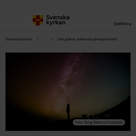
Till innehållet
Till undermeny
Sök
Meny
Svenska kyrkan
...
Dah golme jaahkoebyjhkesjimmieh