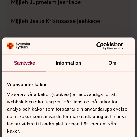
Mijjieh Jupmelem jaehkebe
Mijjieh Jesus Kristusasse jaehkebe
Mijjieh Aejlies Voejkenasse jaehkebe
Foto: Anders Gustafsson
Samtycke
Information
Om
Jupmele lea gaajhkem sjugniedamme. Univeerse jïh
galaksh, vaerieh jïh mearoeh, blåmmah jïh snöölhkh,
mannem jïh datnem.
Vi använder kakor
Filmh jaahkoebyjhkesjimmien bïjre
sveerjen gïelesne
Vissa av våra kakor (cookies) är nödvändiga för att
webbplatsen ska fungera. Här finns också kakor för
Jaahkoebyjhkesjimmie: Aehtjie
analys och kakor som förbättrar din användarupplevelse,
samt kakor som används för marknadsföring och när vi
För att se innehållet behöver du acceptera kakor
länkar vidare till andra plattformar. Läs mer om våra
för marknadsföring.
kakor.