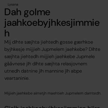
Lyssna
Dah golme
jaahkoebyjhkesjimmie
h
Mij dïhte sæjhta jiehtedh gosse gærhkoe
byjhkesje mijjieh Jupmelem jaehkebe? Dïhte
sæjhta jiehtedh mijjieh jaehkebe Jupmele
gååvnese jïh dïhte sæjhta relasjovnem
utnedh datnine jïh mannine jïh abpe
veartaninie.
Mijjieh jaehkebe almetjh maehtieh Jupmelem damtedh.