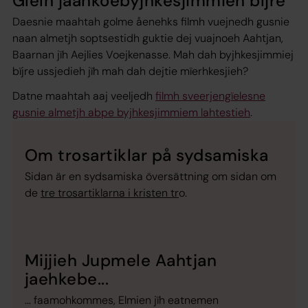
Gïelh jaahkoebyjhkesjimmien bïjre
Daesnie maahtah golme åenehks filmh vuejnedh gusnie
naan almetjh soptsestidh guktie dej vuajnoeh Aahtjan,
Baarnan jïh Aejlies Voejkenasse. Mah dah byjhkesjimmiej
bïjre ussjedieh jïh mah dah dejtie mïerhkesjieh?
Datne maahtah aaj veeljedh
filmh sveerjengïelesne
gusnie almetjh abpe byjhkesjimmiem lahtestieh
.
Om trosartiklar på sydsamiska
Sidan är en sydsamiska översättning om sidan om
de
tre trosartiklarna i kristen tr
o.
Mijjieh Jupmele Aahtjan
jaehkebe...
... faamohkommes, Elmien jïh eatnemen