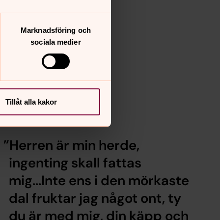
Marknadsföring och
sociala medier
Tillåt alla kakor
Herren är min herde,
ingenting skall fattas
mig...Inte ens i den mörkaste
dal fruktar jag något ont, ty
du är med mig, din käpp och