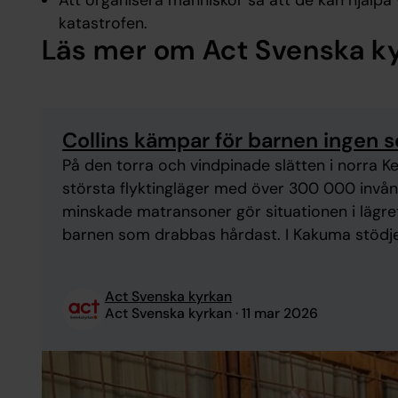
Att organisera människor så att de kan hjälpa 
katastrofen.
Läs mer om Act Svenska ky
Collins kämpar för barnen ingen s
På den torra och vindpinade slätten i norra K
största flyktingläger med över 300 000 invån
minskade matransoner gör situationen i lägret
barnen som drabbas hårdast. I Kakuma stödje
med funktionsnedsättningar så att de kan bli m
Act Svenska kyrkan
Act Svenska kyrkan
11 mar 2026