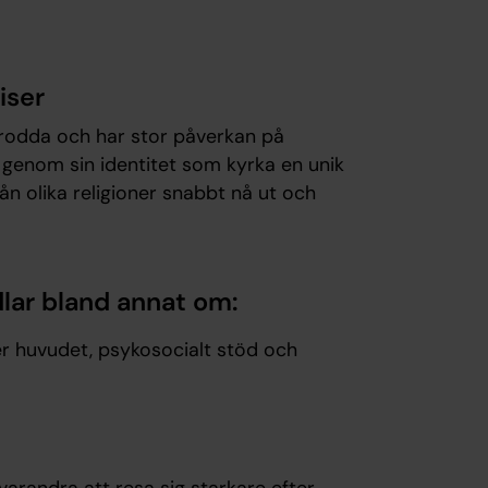
riser
etrodda och har stor påverkan på
genom sin identitet som kyrka en unik
ån olika religioner snabbt nå ut och
n.
lar bland annat om:
ver huvudet, psykosocialt stöd och