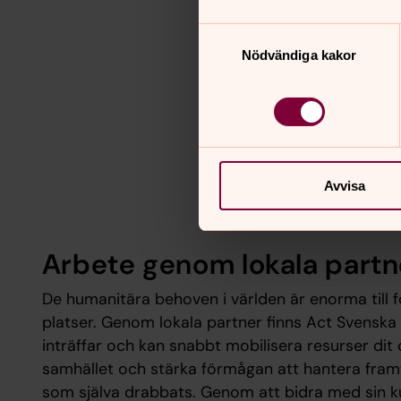
Samtyckesval
Nödvändiga kakor
Avvisa
Arbete genom lokala partn
De humanitära behoven i världen är enorma till f
platser. Genom lokala partner finns Act Svenska
inträffar och kan snabbt mobilisera resurser di
samhället och stärka förmågan att hantera framt
som själva drabbats. Genom att bidra med sin k