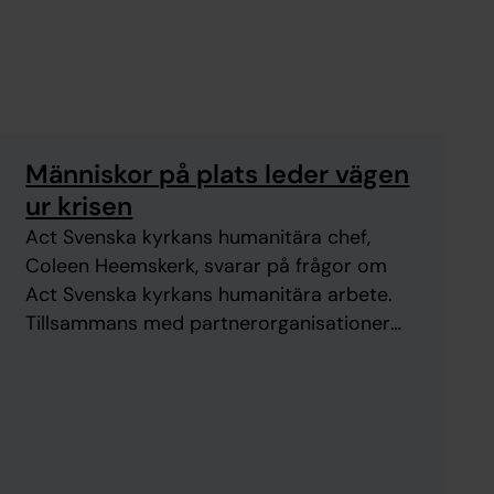
Människor på plats leder vägen
ur krisen
Act Svenska kyrkans humanitära chef,
Coleen Heemskerk, svarar på frågor om
Act Svenska kyrkans humanitära arbete.
Tillsammans med partnerorganisationer
världen över ser vi till att liv räddas, att
nöd lindras och att människor får
möjlighet att resa sig starkare efter kriser.
Fler än 300 miljoner människor lever i djup
kris på grund av krig och katastrofer. ...