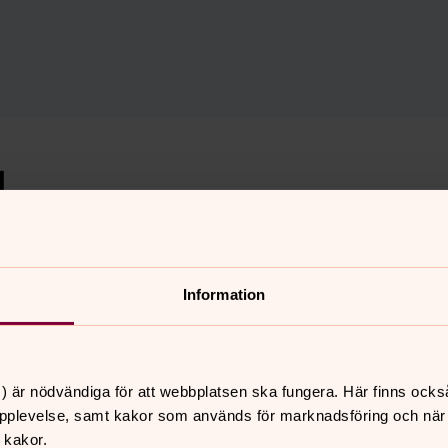
d
n i en månad.
Information
 i världen och anpassas efter de behov
 mest.
) är nödvändiga för att webbplatsen ska fungera. Här finns ocks
pplevelse, samt kakor som används för marknadsföring och när vi
 kakor.