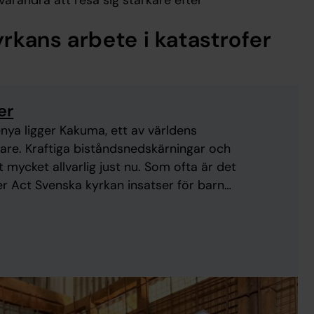
varandra att resa sig starkare efter
rkans arbete i katastrofer
er
enya ligger Kakuma, ett av världens
are. Kraftiga biståndsnedskärningar och
 mycket allvarlig just nu. Som ofta är det
r Act Svenska kyrkan insatser för barn
er självständiga och ...