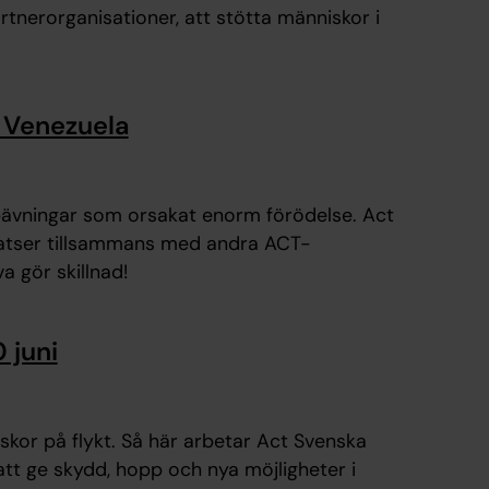
tnerorganisationer, att stötta människor i
i Venezuela
dbävningar som orsakat enorm förödelse. Act
satser tillsammans med andra ACT-
a gör skillnad!
 juni
iskor på flykt. Så här arbetar Act Svenska
att ge skydd, hopp och nya möjligheter i