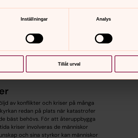
Inställningar
Analys
Tillåt urval
er
öljd av konflikter och kriser på många
 kyrkan redan på plats när katastrofer
t de bäst behövs. För att återuppbygga
ida kriser involveras de människor
unskap och sina styrkor kan människor