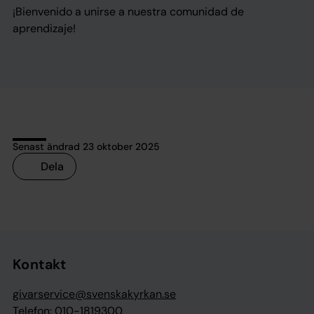
¡Bienvenido a unirse a nuestra comunidad de
aprendizaje!
Senast ändrad 23 oktober 2025
Dela
Tillbaka till toppen
Tillbaka till innehållet
Kontakt
givarservice@svenskakyrkan.se
Telefon:
010-1819300