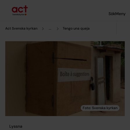
Till innehållet
Till undermeny
Sök
Meny
Act Svenska kyrkan
...
Tengo una queja
Lyssna