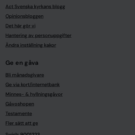
Act Svenska kyrkans blogg
Opinionsbloggen
Det här gör vi
Hantering av personuppgifter
Ändra inställning kakor
Ge en gåva
Bli månadsgivare
Ge via kort/internetbank
Minnes- & hyllningsgåvor
Gåvoshopen
Testamente
Fler sätt att ge
Swish:
9001223