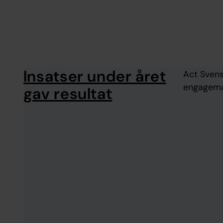
Insatser under året
Act Svens
engagemang
gav resultat