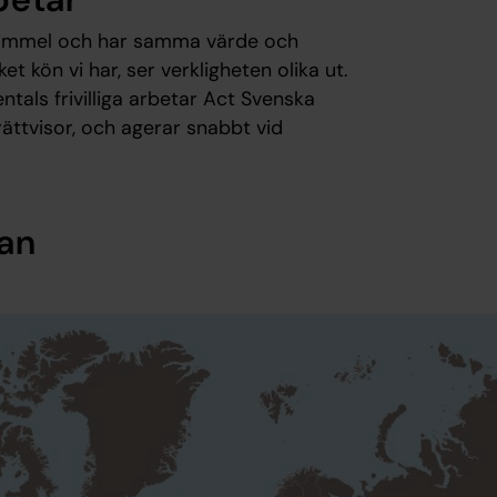
 himmel och har samma värde och
et kön vi har, ser verkligheten olika ut.
tals frivilliga arbetar Act Svenska
rättvisor, och agerar snabbt vid
kan