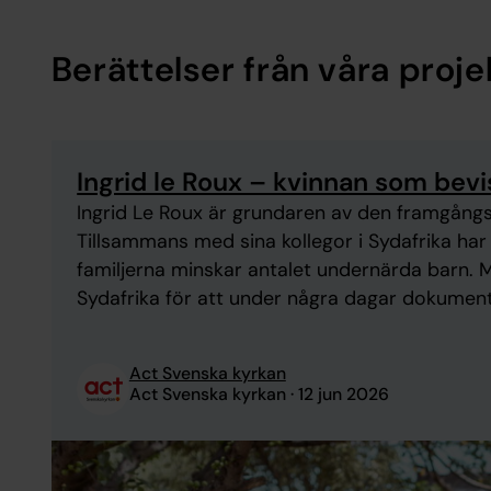
Berättelser från våra proje
Ingrid le Roux – kvinnan som bevis
Ingrid Le Roux är grundaren av den framgå
Tillsammans med sina kollegor i Sydafrika har
familjerna minskar antalet undernärda barn. M
Sydafrika för att under några dagar dokument
Svenska kyrkans partnerorganisation Philani gö
Act Svenska kyrkan
Act Svenska kyrkan
12 jun 2026