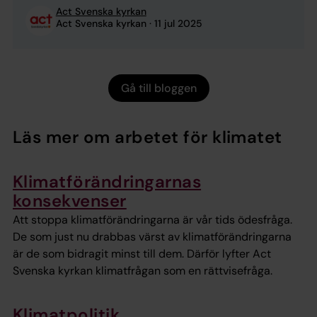
samtidigt som Pakistan skulle behöva bygga upp
Act Svenska kyrkan
större beredskap för att hantera framtidens
Act Svenska kyrkan
11 jul 2025
utmaningar går i stället enorma mängder pengar
till att betala ...
Gå till bloggen
Läs mer om arbetet för klimatet
Klimatförändringarnas
konsekvenser
Att stoppa klimatförändringarna är vår tids ödesfråga.
De som just nu drabbas värst av klimatförändringarna
är de som bidragit minst till dem. Därför lyfter Act
Svenska kyrkan klimatfrågan som en rättvisefråga.
Klimatpolitik