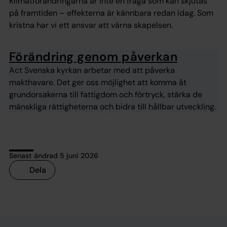
Klimatförändringarna är inte en fråga som kan skjutas
på framtiden – effekterna är kännbara redan idag. Som
kristna har vi ett ansvar att värna skapelsen.
Förändring genom påverkan
Act Svenska kyrkan arbetar med att påverka
makthavare. Det ger oss möjlighet att komma åt
grundorsakerna till fattigdom och förtryck, stärka de
mänskliga rättigheterna och bidra till hållbar utveckling.
Senast ändrad 5 juni 2026
Dela
Tillbaka till toppen
Tillbaka till innehållet