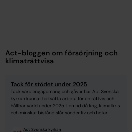
Act-bloggen om försörjning och
klimaträttvisa
Tack för stödet under 2025
Tack vare engagemang och gåvor har Act Svenska
kyrkan kunnat fortsätta arbeta för en rättvis och
hållbar värld under 2025. I en tid då krig, klimatkris
och minskat bistånd slår sönder liv och hotar
människors framtid är stödet från privatpersoner,
företag, församlingar med flera ovärderligt. Act
Act Svenska kyrkan