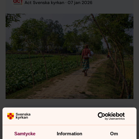
Svenska kyrkan arbetar inom fem fokusområden –
Act Svenska kyrkan
07 jan 2026
från akuta ...
På väg för att bli klimatambassadör
Klimatambassadören Marianne Staaf-Gälldin från
Sundsvall reflekterar över sitt uppdrag efter att ha
Samtycke
Information
Om
deltagit på en träff för Svenska kyrkans