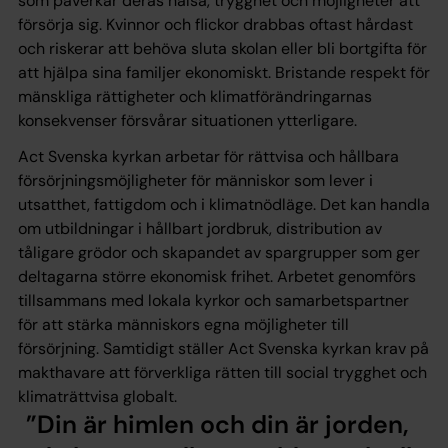
som påverkar deras hälsa, trygghet och möjligheter att
försörja sig. Kvinnor och flickor drabbas oftast hårdast
och riskerar att behöva sluta skolan eller bli bortgifta för
att hjälpa sina familjer ekonomiskt. Bristande respekt för
mänskliga rättigheter och klimatförändringarnas
konsekvenser försvårar situationen ytterligare.
Act Svenska kyrkan arbetar för rättvisa och hållbara
försörjningsmöjligheter för människor som lever i
utsatthet, fattigdom och i klimatnödläge. Det kan handla
om utbildningar i hållbart jordbruk, distribution av
tåligare grödor och skapandet av spargrupper som ger
deltagarna större ekonomisk frihet. Arbetet genomförs
tillsammans med lokala kyrkor och samarbetspartner
för att stärka människors egna möjligheter till
försörjning. Samtidigt ställer Act Svenska kyrkan krav på
makthavare att förverkliga rätten till social trygghet och
klimaträttvisa globalt.
Din är himlen och din är jorden,