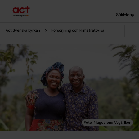
Till innehållet
Till undermeny
Sök
Meny
Act Svenska kyrkan
Försörjning och klimaträttvisa