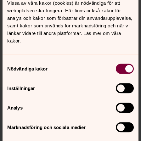
gör vi för att kunna hantera din gåva och kommunicera
Vissa av våra kakor (cookies) är nödvändiga för att
med dig som givare. Vi hanterar informationen på ett
webbplatsen ska fungera. Här finns också kakor för
säkert sätt och lämnar inte ut den till utomstående part.
analys och kakor som förbättrar din användarupplevelse,
Läs mer om hur dina uppgifter hanteras.
samt kakor som används för marknadsföring och när vi
länkar vidare till andra plattformar. Läs mer om våra
kakor.
Dela
Samtyckesval
Nödvändiga kakor
Inställningar
Tillbaka till toppen
Tillbaka till innehållet
Kontakt
Analys
givarservice@svenskakyrkan.se
Telefon:
010-1819300
Marknadsföring och sociala medier
Helgfria vardagar kl. 9.00-12.00
Svar på vanliga frågor