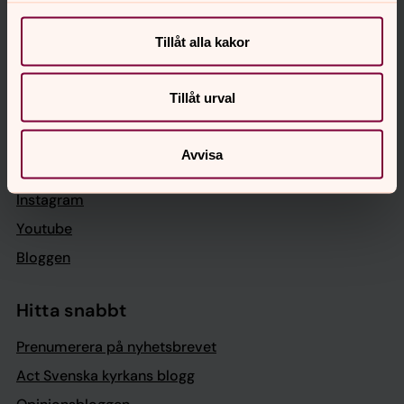
Press
Tillåt alla kakor
Org.nummer: 252002-6135
Tillåt urval
Följ oss
Facebook
Avvisa
LinkedIn
Instagram
Youtube
Bloggen
Hitta snabbt
Prenumerera på nyhetsbrevet
Act Svenska kyrkans blogg