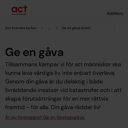
Till innehållet
Till undermeny
Sök
Meny
Act Svenska kyrkan
...
Ge en gåva direkt
Ge en gåva
Tillsammans kämpar vi för att människor ska
kunna leva värdiga liv, inte enbart överleva.
Genom din gåva är du delaktig i både
livräddande insatser vid katastrofer och i att
skapa förutsättningar för en mer rättvis
framtid - för alla. Din gåva räddar liv!
Är du företagare? Ge en företagsgåva.