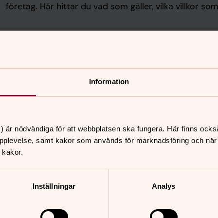
företag. Här hittar du vad som gäller, vilka villkor so
Information
) är nödvändiga för att webbplatsen ska fungera. Här finns ocks
pplevelse, samt kakor som används för marknadsföring och när vi
 kakor.
h gör skillnad
Inställningar
Analys
rkans arbete. Du kan bli månadsgivare,
sent i gåvoshoppen, ge en
ikta din gåva till ett specifikt område