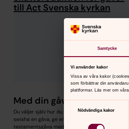
till Act Svenska kyrkan
Samtycke
Vi använder kakor
Vissa av våra kakor (cookies
som förbättrar din användaru
plattformar. Läs mer om våra
Med din gåva är du med oc
Samtyckesval
Nödvändiga kakor
Du väljer själv hur du vill stötta Act Svenska ky
swisha en gåva, ge en hyllningsgåva, köp en pre
testamentsgåva med mera. Du kan även välja att r