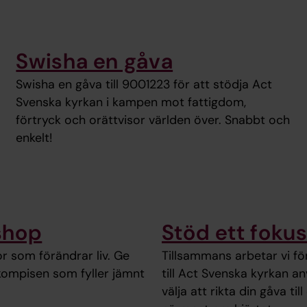
Swisha en gåva
Swisha en gåva till 9001223 för att stödja Act
Svenska kyrkan i kampen mot fattigdom,
förtryck och orättvisor världen över. Snabbt och
enkelt!
shop
Stöd ett fok
r som förändrar liv. Ge
Tillsammans arbetar vi för 
l kompisen som fyller jämnt
till Act Svenska kyrkan a
välja att rikta din gåva ti