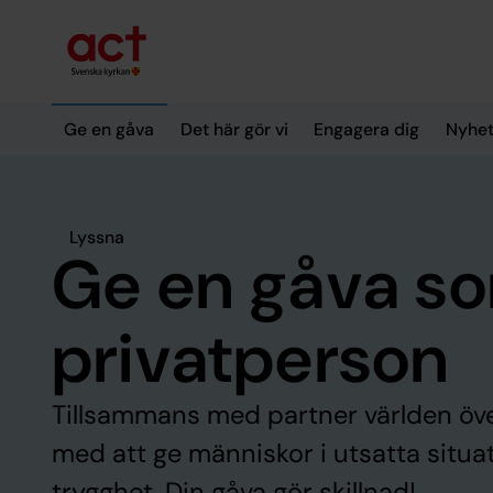
Till innehållet
Till undermeny
Ge en gåva
Det här gör vi
Engagera dig
Nyhet
Lyssna
Ge en gåva s
privatperson
Tillsammans med partner världen öve
med att ge människor i utsatta situa
trygghet. Din gåva gör skillnad!