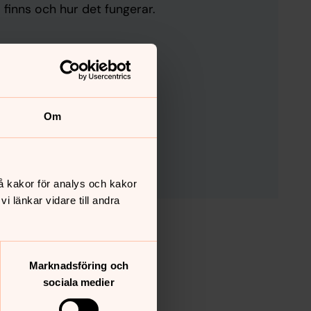
m finns och hur det fungerar.
Om
å kakor för analys och kakor
 länkar vidare till andra
Marknadsföring och
sociala medier