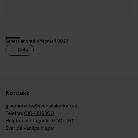
Senast ändrad 4 februari 2025
Dela
Tillbaka till toppen
Tillbaka till innehållet
Kontakt
givarservice@svenskakyrkan.se
Telefon:
010-1819300
Helgfria vardagar kl. 9.00-12.00
Svar på vanliga frågor