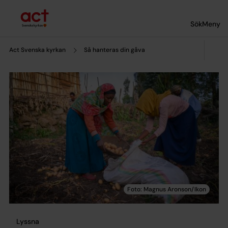
Till innehållet
Till undermeny
Sök
Meny
Act Svenska kyrkan
Så hanteras din gåva
Lyssna