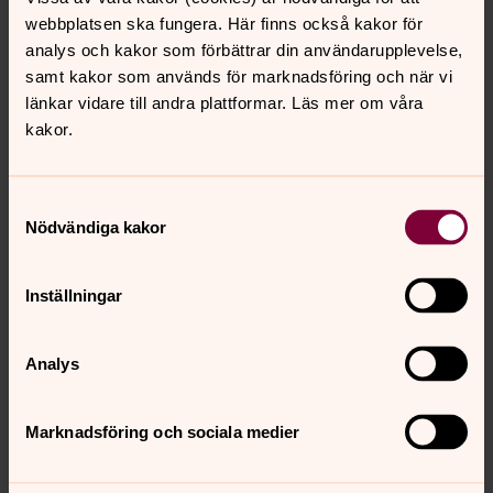
årsberättelse 2025
webbplatsen ska fungera. Här finns också kakor för
analys och kakor som förbättrar din användarupplevelse,
Genom tro och handling gör Act Svenska kyrkan
samt kakor som används för marknadsföring och när vi
skillnad. I årsberättelse 2025 visar vi hur arbetet
länkar vidare till andra plattformar. Läs mer om våra
fungerar i praktiken – i en tid av ökade behov
kakor.
globalt. Här lyfter vi resultat, lärdomar och hur
lokala partner driver förändring genom humanitära
insatser, långsiktigt utvecklingsarbete och
Samtyckesval
påverkansarbete.
Nödvändiga kakor
Ladda ner årsberättelse 2025
Beställ årsberättelse 2025 i Svenska kyrkans
Inställningar
webbshop
Analys
Marknadsföring och sociala medier