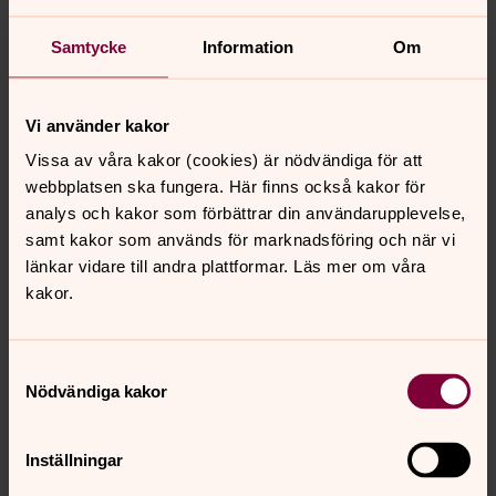
Hyllningsgåva - en present som
gör skillnad
Samtycke
Information
Om
Födelsedag, dop, konfirmation, bröllop, student eller
annan speciell dag? Ge en present som varar länge och
gör skillnad. Skänk en valfri summa till Act Svenska
Vi använder kakor
kyrkan. Du får ett fint gåvobevis att ge bort.
Vissa av våra kakor (cookies) är nödvändiga för att
webbplatsen ska fungera. Här finns också kakor för
Stöd ett fokusområde
analys och kakor som förbättrar din användarupplevelse,
samt kakor som används för marknadsföring och när vi
Tillsammans arbetar vi för alla människors rätt till ett
länkar vidare till andra plattformar. Läs mer om våra
värdigt liv. Din gåva till Act Svenska kyrkan används där
kakor.
den behövs bäst just nu. Du kan också välja att rikta din
gåva till ett specifikt fokusområde, det som ligger dig
närmast om hjärtat.
Samtyckesval
Nödvändiga kakor
Fonder och aktiegåvor
Vill du att dina pengar ska växa samtidigt som de verkar
Inställningar
för en god sak? Då kan du fondspara i Swedbank Robur