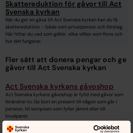
Skattereduktion för gåvor till Act
Svenska kyrkan
När du ger en gåva till Act Svenska kyrkan kan du få
skattereduktion – både som privatperson och företag.
Här hittar du vad som gäller, vilka villkor som finns och
hur det fungerar.
Fler sätt att donera pengar och ge
gåvor till Act Svenska kyrkan
Act Svenska kyrkans gåvoshop
Act Svenska kyrkans gåvoshop är fylld med gåvor som
förändrar liv. Ge bort en present till någon som går i
pension, till kompisen som fyller jämnt eller till
brudparet.