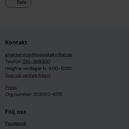
Dela
Tillbaka till toppen
Tillbaka till innehållet
Kontakt
givarservice@svenskakyrkan.se
Telefon:
010-1819300
Helgfria vardagar kl. 9.00-12.00
Svar på vanliga frågor
Press
Org.nummer: 252002-6135
Följ oss
Facebook