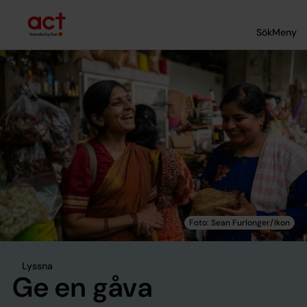
Till innehållet
Till undermeny
Sök
Meny
Lyssna
Ge en gåva