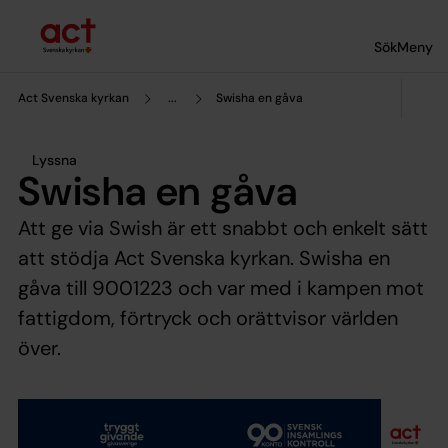
Till innehållet
Till undermeny
Sök
Meny
Act Svenska kyrkan
...
Swisha en gåva
Lyssna
Swisha en gåva
Att ge via Swish är ett snabbt och enkelt sätt
att stödja Act Svenska kyrkan. Swisha en
gåva till 9001223 och var med i kampen mot
fattigdom, förtryck och orättvisor världen
över.