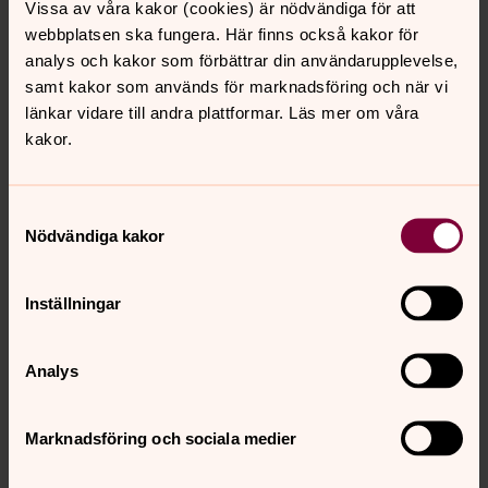
Vissa av våra kakor (cookies) är nödvändiga för att
pension, till kompisen som fyller jämnt eller till
webbplatsen ska fungera. Här finns också kakor för
brudparet.
analys och kakor som förbättrar din användarupplevelse,
samt kakor som används för marknadsföring och när vi
Hyllningsgåva - en present som
länkar vidare till andra plattformar. Läs mer om våra
gör skillnad
kakor.
Födelsedag, dop, konfirmation, bröllop, student eller
annan speciell dag? Ge en present som varar länge och
Samtyckesval
gör skillnad. Skänk en valfri summa till Act Svenska
Nödvändiga kakor
kyrkan. Du får ett fint gåvobevis att ge bort.
Inställningar
Givarservice svarar på frågor
Har du frågor eller synpunkter på Act Svenska kyrkan? I
Analys
alla frågor är du varmt välkommen att kontakta
Givarservice så hjälper vi dig.
Marknadsföring och sociala medier
Så hanteras din gåva