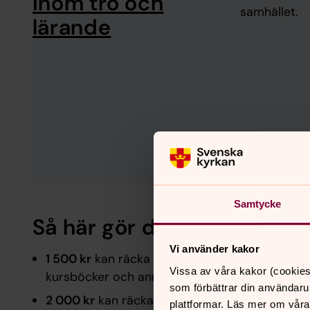
inom tro och
samhället.
lärande
Samtycke
Så här gör din gåva skillna
Vi använder kakor
1 500 kr
kan räcka till en månads utbildning för 
Vissa av våra kakor (cookies
kursböcker och annat studiematerial.
som förbättrar din användaru
2 000 kr
kan räcka till en termins kursmaterial
plattformar. Läs mer om våra