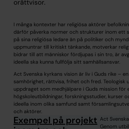
orättvisor.
I många kontexter har religiösa aktörer befolkn
därför påverka normer och strukturer inom ett s
på sina religiösa ledare än på politiker och mynd
uppmuntrar till kritiskt tänkande, motverkar rel
bidrar till att människor fördjupas i sin tro, är 
ideella ska kunna fullfölja sitt samhällsansvar.
Act Svenska kyrkans vision är liv i Guds rike – e
samhörighet, rättvisa, frihet och fred. Teologisk 
uppdraget som medhjälpare i Guds mission för e
högskoleutbildningar, forskningsstudier, kurser 
ideella inom olika samfund samt församlingsutv
och aktörer.
Exempel på projekt
Act Svenska 
Genom utbild