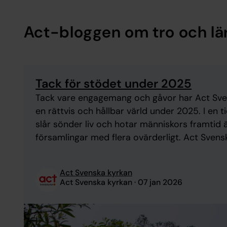
Act-bloggen om tro och l
Tack för stödet under 2025
Tack vare engagemang och gåvor har Act Sven
en rättvis och hållbar värld under 2025. I en t
slår sönder liv och hotar människors framtid ä
församlingar med flera ovärderligt. Act Sven
fokusområden – från akuta ...
Act Svenska kyrkan
Act Svenska kyrkan
07 jan 2026