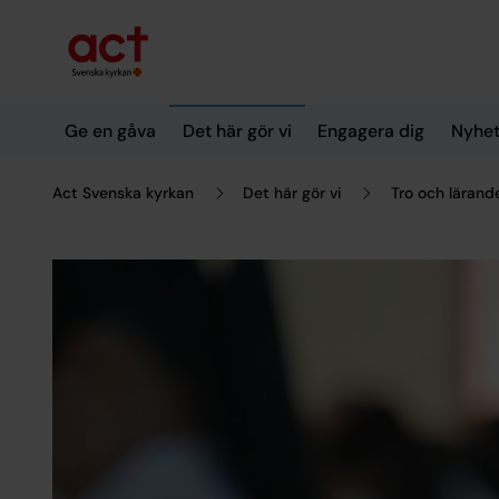
Till innehållet
Till undermeny
Ge en gåva
Det här gör vi
Engagera dig
Nyhet
Act Svenska kyrkan
Det här gör vi
Tro och lärand