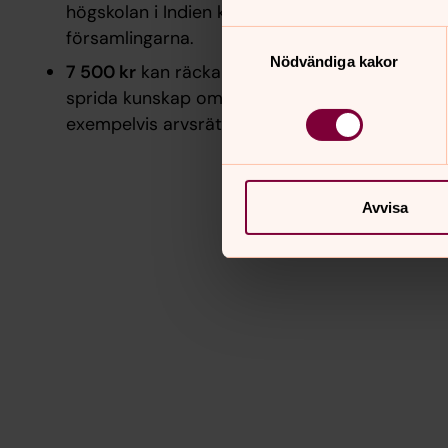
högskolan i Indien kan arrangera studiegruppe
församlingarna.
Samtyckesval
Nödvändiga kakor
7 500 kr
kan räcka till en workshop om familjer
sprida kunskap om evangelisk-lutherska kyrkan
exempelvis arvsrätt.
Avvisa