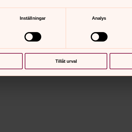
r om genusrättvisa i de kristna
Inställningar
Analys
ätt för 50 personer i Palestina för att
s nya jämställda lagar kring
Tillåt urval