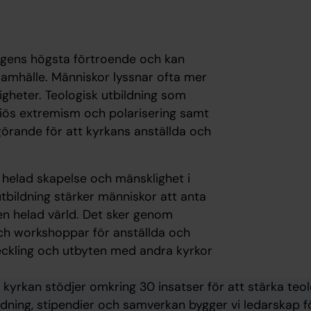
ingens högsta förtroende och kan
amhälle. Människor lyssnar ofta mer
igheter. Teologisk utbildning som
igiös extremism och polarisering samt
avgörande för att kyrkans anställda och
n helad skapelse och mänsklighet i
utbildning stärker människor att anta
n helad värld. Det sker genom
och workshoppar för anställda och
eckling och utbyten med andra kyrkor
kyrkan stödjer omkring 30 insatser för att stärka teol
ning, stipendier och samverkan bygger vi ledarskap för