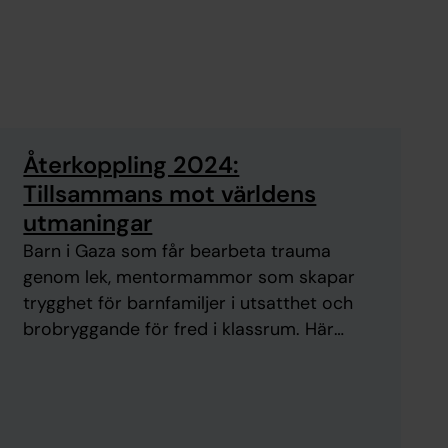
Återkoppling 2024:
Tillsammans mot världens
utmaningar
Barn i Gaza som får bearbeta trauma
genom lek, mentormammor som skapar
trygghet för barnfamiljer i utsatthet och
brobryggande för fred i klassrum. Här
hittar du exempel på hur vi tillsammans
bidrar till förändring inom våra fem
fokusområden – förändring som skapar
hopp och möjligheter för människor