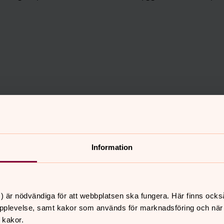
Information
d
en teologistudent i Brasilien, inklusive
) är nödvändiga för att webbplatsen ska fungera. Här finns ocks
pplevelse, samt kakor som används för marknadsföring och när vi
 på fyra lokala språk så att teologiska
 kakor.