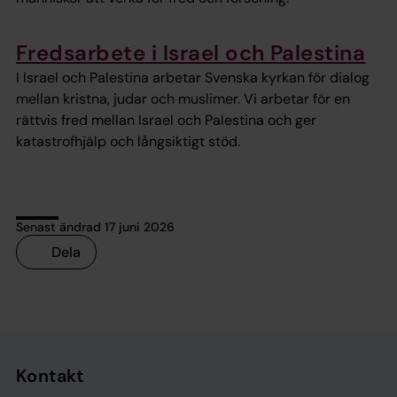
Fredsarbete i Israel och Palestina
I Israel och Palestina arbetar Svenska kyrkan för dialog
mellan kristna, judar och muslimer. Vi arbetar för en
rättvis fred mellan Israel och Palestina och ger
katastrofhjälp och långsiktigt stöd.
Senast ändrad 17 juni 2026
Dela
Tillbaka till toppen
Tillbaka till innehållet
Kontakt