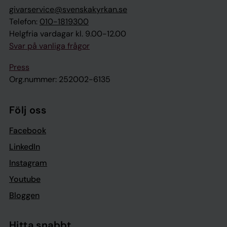
givarservice@svenskakyrkan.se
Telefon:
010-1819300
Helgfria vardagar kl. 9.00-12.00
Svar på vanliga frågor
Press
Org.nummer: 252002-6135
Följ oss
Facebook
LinkedIn
Instagram
Youtube
Bloggen
Hitta snabbt