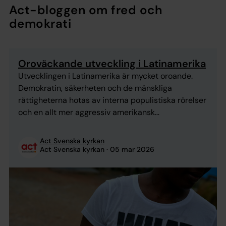
Act-bloggen om fred och
demokrati
Oroväckande utveckling i Latinamerika
Utvecklingen i Latinamerika är mycket oroande.
Demokratin, säkerheten och de mänskliga
rättigheterna hotas av interna populistiska rörelser
och en allt mer aggressiv amerikansk
utrikespolitik. Detta förvärras av det minskade
internationella biståndet, från Sverige och andra
Act Svenska kyrkan
givare, till civilsamhällets organisationer. Att USAID
Act Svenska kyrkan
05 mar 2026
nu dragit sig tillbaka har allvarligt försvagat
centrala program i Colombias fredsprocess, som
ersättning av illegala grödor och ...