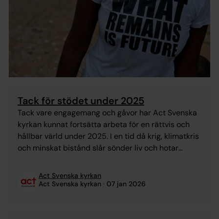
Tack för stödet under 2025
Tack vare engagemang och gåvor har Act Svenska
kyrkan kunnat fortsätta arbeta för en rättvis och
hållbar värld under 2025. I en tid då krig, klimatkris
och minskat bistånd slår sönder liv och hotar
människors framtid är stödet från privatpersoner,
företag, församlingar med flera ovärderligt. Act
Act Svenska kyrkan
Svenska kyrkan arbetar inom fem fokusområden –
Act Svenska kyrkan
07 jan 2026
från akuta ...