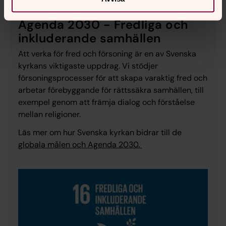
Agenda 2030 - Fredliga och
inkluderande samhällen
Att verka för fred och försoning är en av Svenska
kyrkans viktigaste uppdrag. Vi stödjer
försoningsprocesser för att skapa varaktig fred och
arbetar förebyggande för rättssäkra samhällen, till
exempel genom att främja dialog och förståelse
mellan religioner.
Läs mer om hur Svenska kyrkan bidrar till de
globala målen och Agenda 2030.