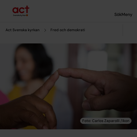
Till innehållet
Till undermeny
Sök
Meny
Act Svenska kyrkan
Fred och demokrati