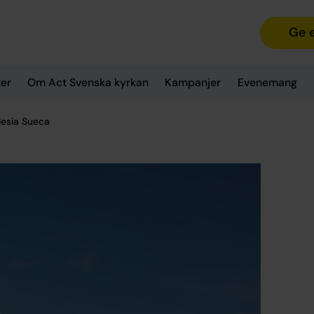
Ge 
er
Om Act Svenska kyrkan
Kampanjer
Evenemang
lesia Sueca