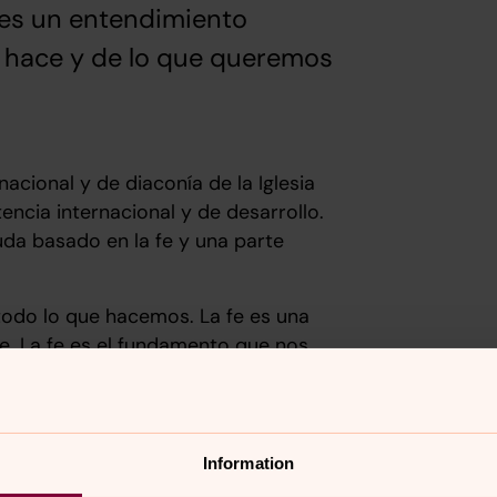
tes un entendimiento
a hace y de lo que queremos
nacional y de diaconía de la Iglesia
encia internacional y de desarrollo.
uda basado en la fe y una parte
todo lo que hacemos. La fe es una
e. La fe es el fundamento que nos
fe, es una continua interacción entre
nzar una vida digna para todos.
Information