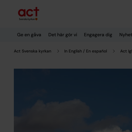
Till innehållet
Till undermeny
Ge en gåva
Det här gör vi
Engagera dig
Nyhet
Act Svenska kyrkan
In English / En español
Act Ig