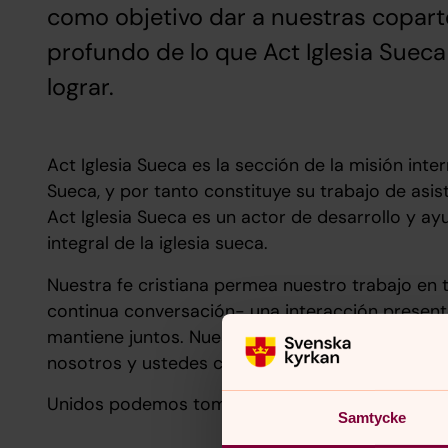
como objetivo dar a nuestras copar
profundo de lo que Act Iglesia Suec
lograr.
Act Iglesia Sueca es la sección de la misión inter
Sueca, y por tanto constituye su trabajo de asist
Act Iglesia Sueca es un actor de desarrollo y ay
integral de la iglesia sueca.
Nuestra fe cristiana permea nuestro trabajo en 
continua conversación- una interacción present
mantiene juntos. Nuestro trabajo, como nuestra 
nosotros y ustedes como nuestras copartes.
Unidos podemos tomar Acción con el fin de alca
Samtycke