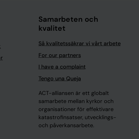
Samarbeten och
kvalitet
Så kvalitetssäkrar vi vårt arbete
k
For our partners
or
I have a complaint
Tengo una Queja
ACT-alliansen är ett globalt
samarbete mellan kyrkor och
organisationer för effektivare
katastrofinsatser, utvecklings-
och påverkansarbete.