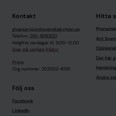
Tillbaka till toppen
Tillbaka till innehållet
Kontakt
Hitta 
Prenumer
givarservice@svenskakyrkan.se
Telefon:
010-1819300
Act Sven
Helgfria vardagar kl. 9.00-12.00
Opinions
Svar på vanliga frågor
Det här g
Press
Hanterin
Org.nummer: 252002-6135
Ändra ins
Följ oss
Facebook
LinkedIn