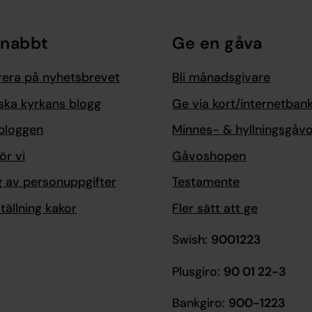
snabbt
Ge en gåva
era på nyhetsbrevet
Bli månadsgivare
ska kyrkans blogg
Ge via kort/internetban
bloggen
Minnes- & hyllningsgåv
ör vi
Gåvoshopen
g av personuppgifter
Testamente
tällning kakor
Fler sätt att ge
Swish:
9001223
Plusgiro:
90 01 22-3
Bankgiro:
900-1223