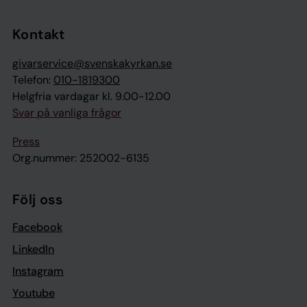
Tillbaka till toppen
Tillbaka till innehållet
Kontakt
givarservice@svenskakyrkan.se
Telefon:
010-1819300
Helgfria vardagar kl. 9.00-12.00
Svar på vanliga frågor
Press
Org.nummer: 252002-6135
Följ oss
Facebook
LinkedIn
Instagram
Youtube