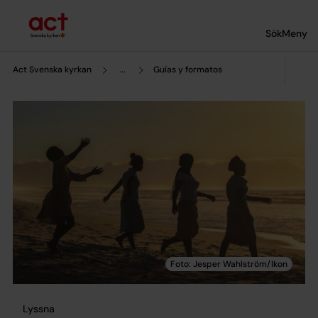
Till innehållet
Till undermeny
Sök
Meny
Act Svenska kyrkan
...
Guías y formatos
Lyssna