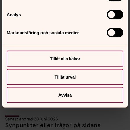
kysyä jos net halvava tulla kastetuksi.
Se ei ole vaatimus ette vanhiimat häätyvä kuulua
Analys
kirkhoon ette tulla kastetuksi.
Kaste oon erityinen tapahtuma. Jos sie kerran
Marknadsföring och sociala medier
olet kastettu, huolimatta jos se oon jäsenennä
muussa kristilisessä kirkossa, niin kaste pättee
Ruottin kirkossa kans.
Tillåt alla kakor
Kaste oon pyhä
Kaste oon pyhä teko -sakramentti. Mikä tekkee kastheen
Tillåt urval
erityiseksi oon ette Jeesus perusti kastheen ja käski
meän kastaa.
Avvisa
Senast ändrad 30 juni 2026
Synpunkter eller frågor på sidans