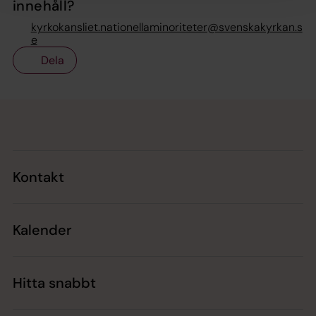
innehåll?
kyrkokansliet.nationellaminoriteter@svenskakyrkan.s
e
Dela
Tillbaka till toppen
Tillbaka till innehållet
Kontakt
Kalender
Hitta snabbt