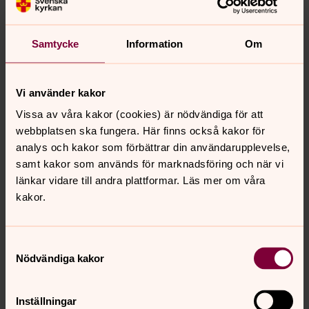
Jos sie halvat kastamisen vissile päiväle
ota
yhtheyttä sinun seurakunnan
kans niin aikasin ko
maholista.
Samtycke
Information
Om
Muista kans sanoa jos sie halvat ette kastaminen
piethään meänkielelä eli kahela kielelä.
Vi använder kakor
Kastekirkonmenot saatethaan pittää kirkossa,
kotona eli muussa sopevassa paikassa.
Vissa av våra kakor (cookies) är nödvändiga för att
webbplatsen ska fungera. Här finns också kakor för
Se oon kans maholista seurakunnasta tilata
analys och kakor som förbättrar din användarupplevelse,
juhlahuohneen kastekahvile. Huone kastekahvile
samt kakor som används för marknadsföring och när vi
saattaa maksaa, mutta itte kaste oon aina
länkar vidare till andra plattformar. Läs mer om våra
ilhmainen. Valkea kastekläninki oon kaunis tapa,
kakor.
mutta ei ole pakolinen. Monela seurakunnala oon
kastekläninkiä mitä saattaa lainata.
Mitä koskee lapsia ja nuoria se oon vanhiimat
Samtyckesval
jokka päättävä kastheesta. Jos lapsela oon kaks
Nödvändiga kakor
huoltajaa niin molemat häätyvä hyäksyä
kastheen.
Inställningar
Lapsilta, jokka oon yli 12 vuotta, häätyy kans