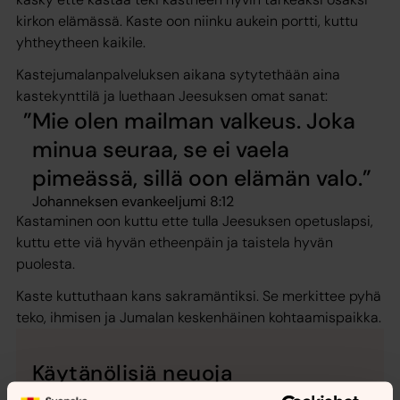
kirkon elämässä. Kaste oon niinku aukein portti, kuttu
yhtheytheen kaikile.
Kastejumalanpalveluksen aikana sytytethään aina
kastekynttilä ja luethaan Jeesuksen omat sanat:
Mie olen mailman valkeus. Joka
minua seuraa, se ei vaela
pimeässä, sillä oon elämän valo.
Johanneksen evankeeljumi 8:12
Kastaminen oon kuttu ette tulla Jeesuksen opetuslapsi,
kuttu ette viä hyvän etheenpäin ja taistela hyvän
puolesta.
Kaste kuttuthaan kans sakramäntiksi. Se merkittee pyhä
teko, ihmisen ja Jumalan keskenhäinen kohtaamispaikka.
Käytänölisiä neuoja