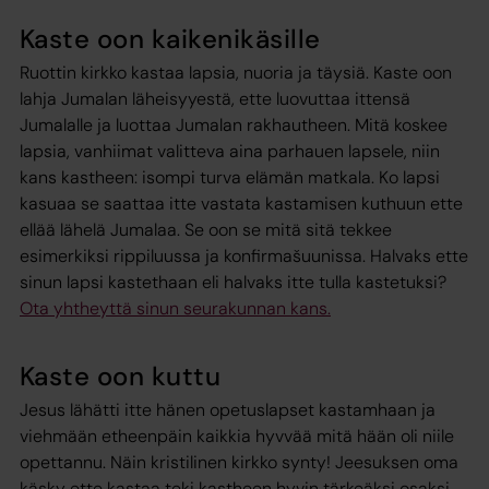
Kaste oon kaikenikäsille
Ruottin kirkko kastaa lapsia, nuoria ja täysiä. Kaste oon
lahja Jumalan läheisyyestä, ette luovuttaa ittensä
Jumalalle ja luottaa Jumalan rakhautheen. Mitä koskee
lapsia, vanhiimat valitteva aina parhauen lapsele, niin
kans kastheen: isompi turva elämän matkala. Ko lapsi
kasuaa se saattaa itte vastata kastamisen kuthuun ette
ellää lähelä Jumalaa. Se oon se mitä sitä tekkee
esimerkiksi rippiluussa ja konfirmašuunissa. Halvaks ette
sinun lapsi kastethaan eli halvaks itte tulla kastetuksi?
Ota yhtheyttä sinun seurakunnan kans.
Kaste oon kuttu
Jesus lähätti itte hänen opetuslapset kastamhaan ja
viehmään etheenpäin kaikkia hyvvää mitä hään oli niile
opettannu. Näin kristilinen kirkko synty! Jeesuksen oma
käsky ette kastaa teki kastheen hyvin tärkeäksi osaksi