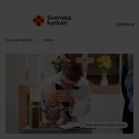
Till innehållet
Till undermeny
Sök
Meny
Svenska kyrkan
Kaste