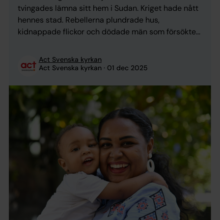
tvingades lämna sitt hem i Sudan. Kriget hade nått
hennes stad. Rebellerna plundrade hus,
kidnappade flickor och dödade män som försökte
försvara sina familjer. – Det fanns inget vatten och
ingen elektricitet. Oron och pressen jag kände var
Act Svenska kyrkan
enorm, berättar Mervat. Hon fick blödningar och
Act Svenska kyrkan
01 dec 2025
insåg att ...