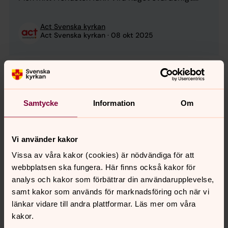
Kärleken till livet och styrkan i att hjälpa andra. Vira
är 47 år, vinmakare till yrket, och numera
Act Svenska kyrkan
socialarbetare i Lviv. ...
Act Svenska kyrkan
08 okt 2025
Att växa upp bakom stängslen – ungas
liv i världens största flyktingläger
Samtycke
Information
Om
Folkgruppen rohingya från Myanmar har tvingats
utstå ofattbara övergrepp. Efter en
traumatiserande flykt till Bangladesh lever många
Vi använder kakor
nu i världens största flyktingläger, Cox’s Bazar. För
de barn som växer upp här återstår flera faror. På
Vissa av våra kakor (cookies) är nödvändiga för att
väggen i samlingssalen där Act Svenska kyrkans
webbplatsen ska fungera. Här finns också kakor för
Act Svenska kyrkan
lokala partner driver sin verksamhet sitter stora
Act Svenska kyrkan
06 okt 2025
analys och kakor som förbättrar din användarupplevelse,
affischer med rubriker som ”Hur stoppa ...
samt kakor som används för marknadsföring och när vi
länkar vidare till andra plattformar. Läs mer om våra
kakor.
Nya vänskapsband mitt i kriget