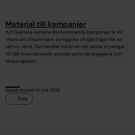
Material till kampanjer
Act Svenska kyrkans återkommande kampanjer är en
chans att tillsammans synliggöra viktiga frågor för en
rättvis värld. Det handlar både om att samla in pengar
till det internationella arbetet samt att engagera och
skapa opinion.
Senast ändrad 10 juni 2026
Dela
Tillbaka till toppen
Tillbaka till innehållet