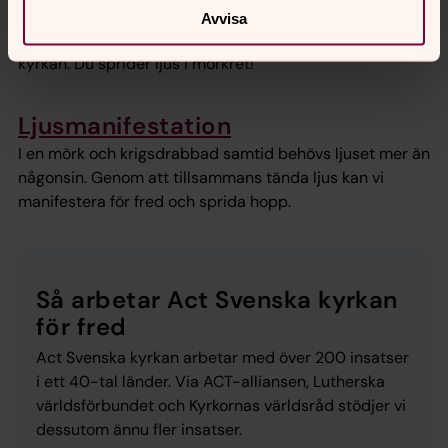
vardagen präglad av krig, våld och otrygghet. Tänd ett
Avvisa
digitalt ljus för fred och ge en gåva till Act Svenska
kyrkan. Du sprider ljus i mörkret!
Ljusmanifestation
I en mörk och krigsdrabbad samtid behövs ljuset mer än
någonsin. Genom att tillsammans tända ljus kan vi
manifestera för fred och sprida hopp.
Så arbetar Act Svenska kyrkan
för fred
Act Svenska kyrkan arbetar med över 200 insatser
i ett 40-tal länder. Via ACT-alliansen, Lutherska
världsförbundet och Kyrkornas världsråd stödjer vi
dessutom ännu fler insatser.