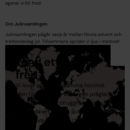
agerar vi för fred.
Om Julinsamlingen
Julinsamlingen pågår varje år mellan första advent och
trettondedag jul. Tillsammans sprider vi ljus i mörkret!
Tänd ett ljus för
fred
Vi lever alla under samma himmel.
Men för många är vardagen präglad
av krig, våld och otrygghet. Genom
att tända ett digitalt ljus för fred och
ge en gåva sprider du ljus i mörkret.