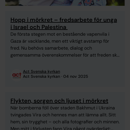
Hopp i mörkret – fredsarbete för unga
i Israel och Palestina
De första stegen mot en bestående vapenvila i
Gaza är vacklande, men ett viktigt avstamp för
fred. Nu behövs samarbete, dialog och
gemensamma överenskommelser för att freden ska
kunna få fäste. Act Svenska kyrkans lokala
partnerorganisationer visar att fredsarbete för
Act Svenska kyrkan
unga kan skapa hopp. I Israel går israeliska och
Act Svenska kyrkan
04 nov 2025
palestinska barn i olika skolor. De flesta ...
Flykten, sorgen och ljuset i mörkret
När bomberna föll över staden Bakhmut i Ukraina
tvingades Vira och hennes man att lämna allt. Sitt
hem, sin trygghet – och alla fotografier och minnen.
Men mitt i förlusten fann Vira något ovärderligt: