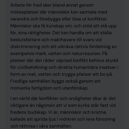
Arbete för fred sker bland annat genom
mötesplatser där människor kan samtala med
varandra och förebygga eller lösa ut konflikter.
Människor ska få kunskap om, och stöd att stå upp
för, sina rättigheter. Det kan handla om att ställa
beslutsfattare och makthavare till svars vid
diskriminering och att ut­kräva rättvis fördelning av
exempelvis mark, vatten och natur­resurser. På
platser där det råder väpnad konflikt behövs skydd
för civilbefolkning och direkta humanitära insatser i
form av mat, vatten och trygga platser att bo på.
Fredliga samhällen byggs också genom att
motverka fattigdom och utanförskap.
I en värld där konflikter och oroligheter ökar är det
viktigare än någonsin att vi som kyrka står fast vid
fredens budskap. Vi är, människor och kristna,
kallade att sprida ljus i mörkret och leva försoning
och rättvisa i våra samhällen.