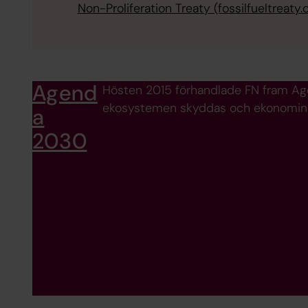
Non-Proliferation Treaty (fossilfueltreaty.
Agend
Hösten 2015 förhandlade FN fram Agend
ekosystemen skyddas och ekonomin res
a
2030