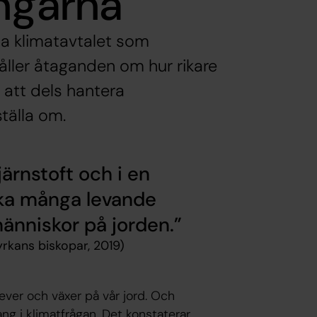
ingarna
a klimatavtalet som
åller åtaganden om hur rikare
 att dels hantera
ställa om.
järnstoft och i en
ika många levande
änniskor på jorden.
rkans biskopar, 2019)
lever och växer på vår jord. Och
ng i klimatfrågan. Det konstaterar