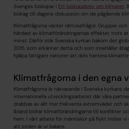
Sveriges biskopar i
Ett biskopsbrev om klimatet
. 
bidrag till dagens diskussion om de pågående kli
Klimatfrågorna väcker rättvisefrågor. Grupper och
hårdast av klimatförändringarnas effekter, trots at
minst. Därför står Svenska kyrkan bakom det glob
2015, som erkänner detta och som innehåller åta
hjälpa fattigare nationer att dels hantera klimatför
Klimatfrågorna i den egna
Klimatfrågorna är närvarande i Svenska kyrkans d
internationella utvecklingsarbetet där våra partne
drabbas av allt mer frekventa extremväder och s
Ibland bidrar klimatförändringarna till konflikter 
hem. I vårt arbete för människor på flykt möter vi m
att jorden är ur balans.