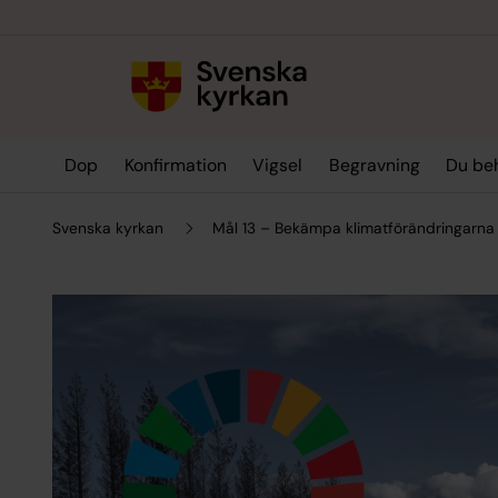
Till innehållet
Till undermeny
Dop
Konfirmation
Vigsel
Begravning
Du be
Svenska kyrkan
Mål 13 – Bekämpa klimatförändringarna