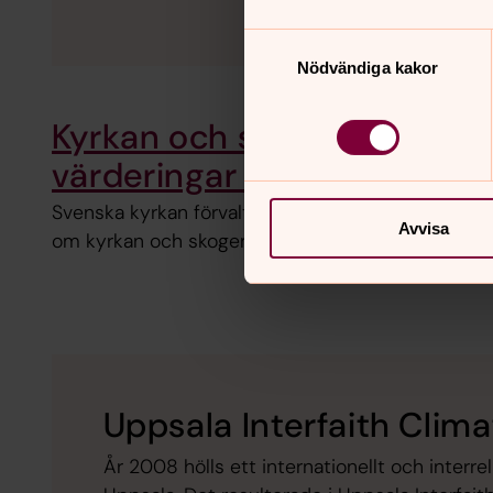
Samtyckesval
Nödvändiga kakor
Kyrkan och skogen – en film
värderingar och vägval
Svenska kyrkan förvaltar knappt två procent av Sv
Avvisa
om kyrkan och skogen får vi ta del av olika persp
Uppsala Interfaith Clim
År 2008 hölls ett internationellt och interr