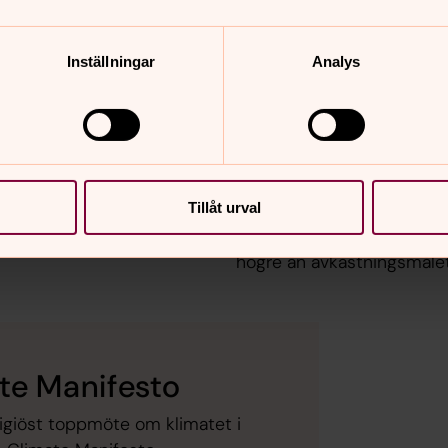
Inställningar
Analys
 om virke,
Hållbara inves
Resultatet 2020 inklusive
miljoner kronor (1582 milj
eriges skogar. I denna film
sammanlagda förvaltningen 
Tillåt urval
ektiv på skogsbruket.
procentenheter lägre än v
högre än avkastningsmålet,
ate Manifesto
eligiöst toppmöte om klimatet i