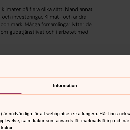
imatet på flera olika sätt, bland annat
 och investeringar. Klimat- och andra
g och mark. Många församlingar lyfter de
inom gudstjänstlivet och i arbetet med
lan för klimatet innebär att vi ska minska vår egen kli
r att bromsa effekterna av klimatförändringarna.
Information
) är nödvändiga för att webbplatsen ska fungera. Här finns ocks
pplevelse, samt kakor som används för marknadsföring och när vi
 kakor.