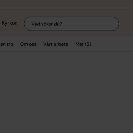
Sök
Kyrkor
Mer (2)
ten tro
Om oss
Vårt arbete