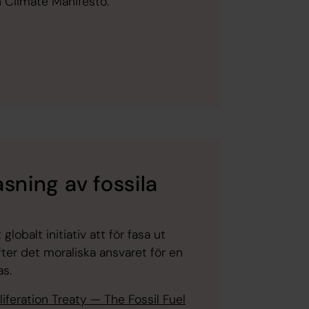
th Climate Manifesto.
asning av fossila
 globalt initiativ att för fasa ut
yfter det moraliska ansvaret för en
as.
oliferation Treaty — The Fossil Fuel