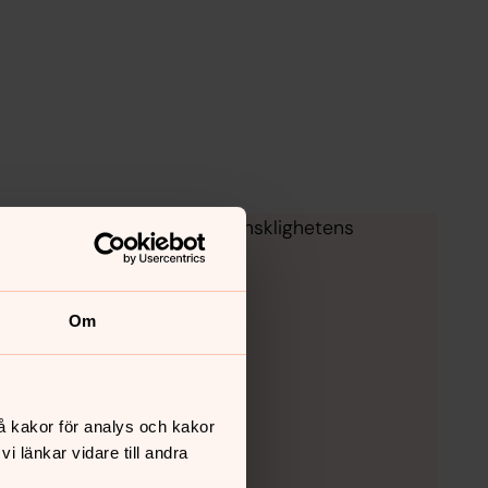
matpåverkan och bidra till mänsklighetens
Om
å kakor för analys och kakor
 länkar vidare till andra