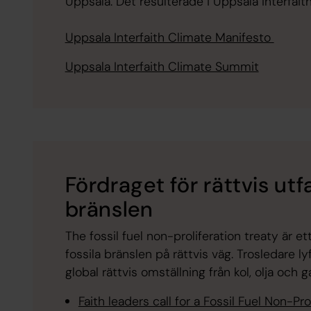
Uppsala. Det resulterade i Uppsala Interfai
Uppsala Interfaith Climate Manifesto
Uppsala Interfaith Climate Summit
Fördraget för rättvis utf
bränslen
The fossil fuel non-proliferation treaty
är ett
fossila bränslen på rättvis väg. Trosledare l
global rättvis omställning från kol, olja och g
Faith leaders call for a Fossil Fuel Non-Pr