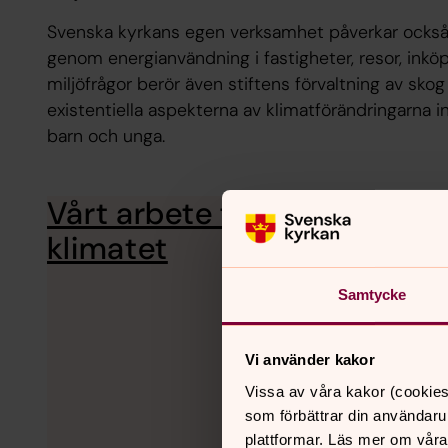
Svenska kyrkans egen verksamhet påverkar också kl
genom energianvändning i fastigheter, resor, inköp
miljöfrågor berör även stiftens förvaltning av sko
existentiella aspekterna av klimatförändringarna 
barn och unga.
Vårt arbete för
Svenska kyrkans färdp
gemensamma arbete fö
klimatet
Samtycke
Vi använder kakor
Vissa av våra kakor (cookies
som förbättrar din användaru
plattformar. Läs mer om våra