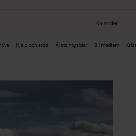
Kalender
hövs
Hjälp och stöd
Årets högtider
Bli medlem
Kris