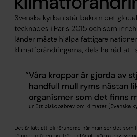
klimatförändr
Svenska kyrkan står bakom det global
tecknades i Paris 2015 och som inneh
länder måste hjälpa fattigare nationer
klimatförändringarna, dels ha råd att 
Våra kroppar är gjorda av st
handfull mull ryms nästan l
organismer som det finns m
ur Ett biskopsbrev om klimatet (Svenska ky
Det är lätt att bli förundrad när man ser det som 
förundran är en bra början för att väcka engagema