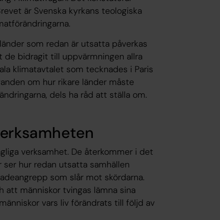
Brevet är Svenska kyrkans teologiska
matförändringarna.
 länder som redan är utsatta påverkas
t de bidragit till uppvärmningen allra
ala klimatavtalet som tecknades i Paris
ganden om hur rikare länder måste
ändringarna, dels ha råd att ställa om.
 verksamheten
agliga verksamhet. De återkommer i det
r ser hur redan utsatta samhällen
kadeangrepp som slår mot skördarna.
och att människor tvingas lämna sina
änniskor vars liv förändrats till följd av