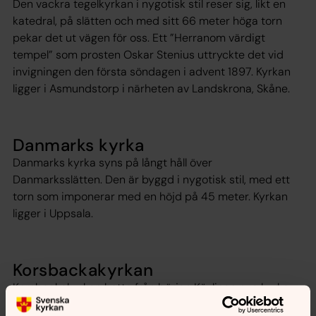
Den vackra tegelkyrkan i nygotisk stil reser sig, likt en
katedral, på slätten och med sitt 66 meter höga torn
pekar det ut vägen för oss. Ett ”Herranom värdigt
tempel” som prosten Oskar Stenius uttryckte det vid
invigningen den första söndagen i advent 1897. Kyrkan
ligger i Asmundstorp i närheten av Landskrona, Skåne.
Danmarks kyrka
Danmarks kyrka syns på långt håll över
Danmarksslätten. Den är byggd i nygotisk stil, med ett
torn som imponerar med en höjd på 45 meter. Kyrkan
ligger i Uppsala.
Korsbackakyrkan
Korsbackakyrkan hette från början Kävlinge nya kyrka.
Den är uppförd på en höjd cirka 250 meter norr om den