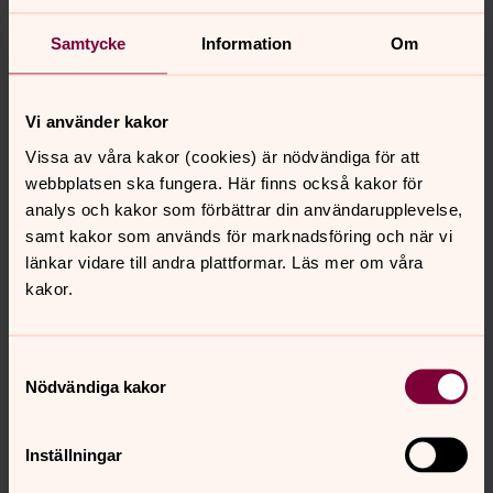
gamla medeltida kyrkan, som fortfarande står kvar.
Kyrkan ligger i Kävlinge, Skåne.
Samtycke
Information
Om
Hässleholms kyrka
Vi använder kakor
Kyrkan ligger i Hässleholm på Första Avenyns högsta
Vissa av våra kakor (cookies) är nödvändiga för att
punkt, med utsikt över stadens centrum. En mörkröd
webbplatsen ska fungera. Här finns också kakor för
tegelkyrka, byggd 1914, med ljus, rymd och ett
analys och kakor som förbättrar din användarupplevelse,
"himmelskt" kor. Det har vackra glasmålningar och en
samt kakor som används för marknadsföring och när vi
fantastisk Marcussenorgel.
länkar vidare till andra plattformar. Läs mer om våra
kakor.
Engelbrektskyrkan
Samtyckesval
Engelbrektskyrkan är ett av de främsta verken av
Nödvändiga kakor
genomförd jugendstil från början av 1900-talet.
Inställningar
Sankt Pauli kyrka