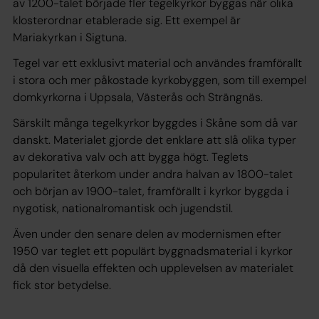
av 1200-talet började fler tegelkyrkor byggas när olika
klosterordnar etablerade sig. Ett exempel är
Mariakyrkan i Sigtuna.
Tegel var ett exklusivt material och användes framförallt
i stora och mer påkostade kyrkobyggen, som till exempel
domkyrkorna i Uppsala, Västerås och Strängnäs.
Särskilt många tegelkyrkor byggdes i Skåne som då var
danskt. Materialet gjorde det enklare att slå olika typer
av dekorativa valv och att bygga högt. Teglets
popularitet återkom under andra halvan av 1800-talet
och början av 1900-talet, framförallt i kyrkor byggda i
nygotisk, nationalromantisk och jugendstil.
Även under den senare delen av modernismen efter
1950 var teglet ett populärt byggnadsmaterial i kyrkor
då den visuella effekten och upplevelsen av materialet
fick stor betydelse.