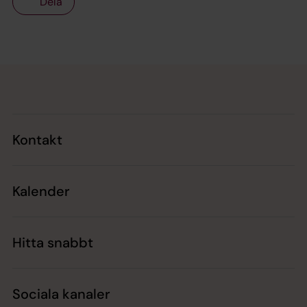
Dela
Tillbaka till toppen
Tillbaka till innehållet
Kontakt
Kalender
Hitta snabbt
Sociala kanaler