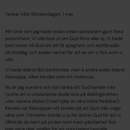
Tankar inför Bönsöndagen, 1 maj.
Min bror och jag hade redan innan semestern gjort flera
experiment. Vi ville lista ut om Gud finns eller ej. Vi hade
bett böner till Gud om att få spaghetti och köttfärssås
till middag, och sedan väntat för att se om vi fick som vi
ville.
Vi hade ibland fått bönhörelse, men å andra sidan ibland
fisksoppa, vilket kändes som ett motbevis.
Nu är jag vuxnare och kan tänka att Gud kanske inte
tyckte att vi uteslutande skulle leva på älsklingsrätten,
utan variera dieten (med hjälp av våra kloka föräldrar).
Kanske var fisksoppan ett tecken på att Gud ville vidga
våra vyer. Förresten borde vi ju ha tackat Gud för att vi
tillhörde de barn på jorden som med självklarhet fick
mat varje dag, istället för att nonchalant beställa