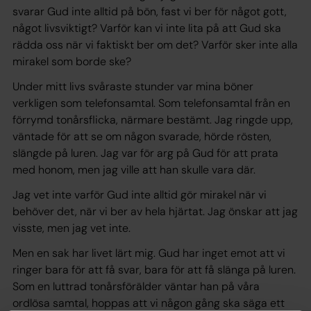
svarar Gud inte alltid på bön, fast vi ber för något gott,
något livsviktigt? Varför kan vi inte lita på att Gud ska
rädda oss när vi faktiskt ber om det? Varför sker inte alla
mirakel som borde ske?
Under mitt livs svåraste stunder var mina böner
verkligen som telefonsamtal. Som telefonsamtal från en
förrymd tonårsflicka, närmare bestämt. Jag ringde upp,
väntade för att se om någon svarade, hörde rösten,
slängde på luren. Jag var för arg på Gud för att prata
med honom, men jag ville att han skulle vara där.
Jag vet inte varför Gud inte alltid gör mirakel när vi
behöver det, när vi ber av hela hjärtat. Jag önskar att jag
visste, men jag vet inte.
Men en sak har livet lärt mig. Gud har inget emot att vi
ringer bara för att få svar, bara för att få slänga på luren.
Som en luttrad tonårsförälder väntar han på våra
ordlösa samtal, hoppas att vi någon gång ska säga ett