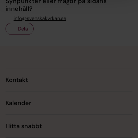
Synpunkter eller frågor på sidans
innehåll?
info@svenskakyrkan.se
Dela
Tillbaka till toppen
Tillbaka till innehållet
Kontakt
Kalender
Hitta snabbt