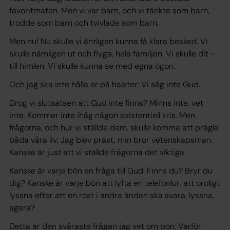
favoritmaten. Men vi var barn, och vi tänkte som barn,
trodde som barn och tvivlade som barn.
Men nu! Nu skulle vi äntligen kunna få klara besked. Vi
skulle nämligen ut och flyga, hela familjen. Vi skulle dit –
till himlen. Vi skulle kunna se med egna ögon.
Och jag ska inte hålla er på halster: Vi såg inte Gud.
Drog vi slutsatsen att Gud inte finns? Minns inte, vet
inte. Kommer inte ihåg någon existentiell kris. Men
frågorna, och hur vi ställde dem, skulle komma att prägla
båda våra liv: Jag blev präst, min bror vetenskapsman.
Kanske är just
att
vi ställde frågorna det viktiga.
Kanske är varje bön en fråga till Gud: Finns du? Bryr du
dig? Kanske är varje bön att lyfta en telefonlur, att oroligt
lyssna efter att en röst i andra ändan ska svara, lyssna,
agera?
Detta är den svåraste frågan jag vet om bön: Varför