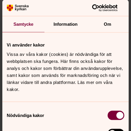
enda ord.
Så idag, trettiosju år efter den där flygplansturen, är det
här de bästa svar jag har: Jag vet inte varför Gud inte
Samtycke
Information
Om
alltid gör det vi ber om, men jag har märkt att han alltid
svarar i telefon, även när jag inte orkar prata.
Vi använder kakor
Så nog var Gud där ändå, på min flygresa. Kanske såg
han inte ut som jag hade väntat mig. Kanske gör han
Vissa av våra kakor (cookies) är nödvändiga för att
aldrig det. Kanske har livet lärt mig att Gud är större än
webbplatsen ska fungera. Här finns också kakor för
jag trodde.
analys och kakor som förbättrar din användarupplevelse,
samt kakor som används för marknadsföring och när vi
Och något har livet definitivt lärt mig: Numera gillar jag
länkar vidare till andra plattformar. Läs mer om våra
fisksoppa.
kakor.
Charlotte Frycklund
präst, Uppsala
Samtyckesval
Nödvändiga kakor
Tankar inför helgen