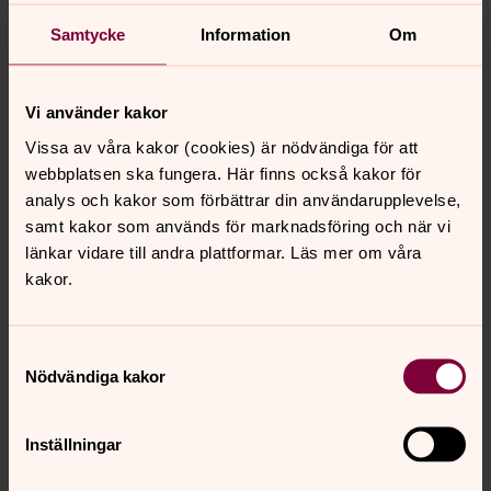
lokalt.
Samtycke
Information
Om
Vad innebär i praktiken de fyra
hållbarhetsdimensionerna som nu ska vägleda
Vi använder kakor
skogsbruket (andlig, ekologisk, social och
ekonomisk hållbarhet)?
Vissa av våra kakor (cookies) är nödvändiga för att
webbplatsen ska fungera. Här finns också kakor för
De fyra hållbarhetsdimensionerna – andlig, ekologisk,
analys och kakor som förbättrar din användarupplevelse,
social och ekonomisk ska behandlas som jämbördiga
samt kakor som används för marknadsföring och när vi
och odelbara, utan hierarkisk ordning. Det innebär att
länkar vidare till andra plattformar. Läs mer om våra
arbetssätt behöver utvecklas för att balansera dessa
kakor.
dimensioner för att kunna fatta hållbarhetssäkrade
beslut. I praktiken handlar det om att inför beslut utreda
en viss åtgärds påverkan på de olika dimensionerna.
Samtyckesval
Därefter görs en sammanvägd bedömning som landar i
Nödvändiga kakor
ett beslut.
Om så är fallet att ett visst beslut innebär en negativ
Inställningar
effekt för någon av dimensionerna kan kompensatoriska
åtgärder vidtas. Det handlar om att skapa