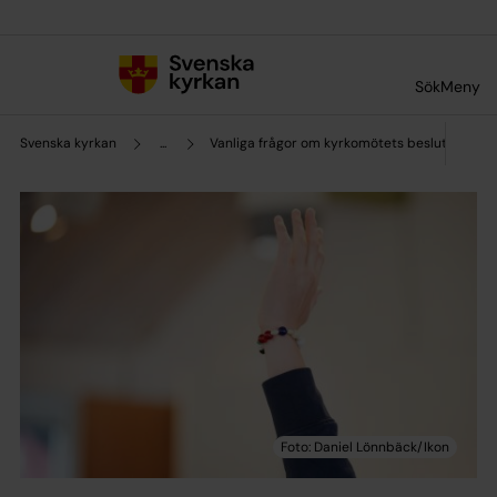
Till innehållet
Till undermeny
Sök
Meny
Svenska kyrkan
...
Vanliga frågor om kyrkomötets beslut