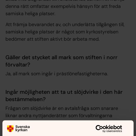
denna rätt omfattar exempelvis hänsyn för att freda
samiska heliga platser.
Att främja bevarandet av, och underlätta tillgången till,
samiska heliga platser är något som kyrkostyrelsen
bedömer att stiften aktivt bör arbeta med.
Gäller det stycket all mark som stiften i norr
förvaltar?
Ja, all mark som ingår i prästlönefastigheterna.
Ingår möjligheten att ta ut slöjdvirke i den här
bestämmelsen?
Frågan om slöjdvirke är en avtalsfråga som snarare
liknar andra nyttjanderätter som förvaltningarna
upplåter. På principnivå skulle det kunna vara en sådan
fråga som ingår här, men detaljerna måste bestämmas