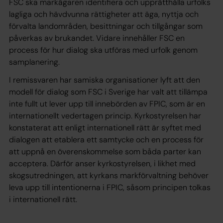
FSC ska markägaren identifiera och upprätthålla urfolks
lagliga och hävdvunna rättigheter att äga, nyttja och
förvalta landområden, besittningar och tillgångar som
påverkas av brukandet. Vidare innehåller FSC en
process för hur dialog ska utföras med urfolk genom
samplanering.
I remissvaren har samiska organisationer lyft att den
modell för dialog som FSC i Sverige har valt att tillämpa
inte fullt ut lever upp till innebörden av FPIC, som är en
internationellt vedertagen princip. Kyrkostyrelsen har
konstaterat att enligt internationell rätt är syftet med
dialogen att etablera ett samtycke och en process för
att uppnå en överenskommelse som båda parter kan
acceptera. Därför anser kyrkostyrelsen, i likhet med
skogsutredningen, att kyrkans markförvaltning behöver
leva upp till intentionerna i FPIC, såsom principen tolkas
i internationell rätt.