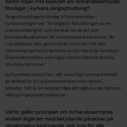
Varför följer inte beslutet om förhandssamtycke
förslaget i kyrkans skogsutredning?
Skogsutredningens förslag till bestämmelse i
kyrkoordningen var: ”En åtgärd i förvaltningen av en
prästlönefastighet som innebär en direkt och
betydande påverkan för renskötselns bedrivande, får
inte påbörjas eller genomföras innan ett fritt och
informerat samtycke lämnats av den berörda samebyn.
Överenskommelse som ingås med en berörd sameby
ska dokumenteras.”
Kyrkomötets beslut har i allt väsentligt samma innehåll,
en skillnad är att dokumentationen inte nämns i
beslutet. Det är en lämplig fråga att reglera i de närmare
tillämpningsbestämmelserna.
Varför gäller principen om förhandssamtycke
endast åtgärder med betydande påverkan på
renskötselns bedrivande, och inte för alla