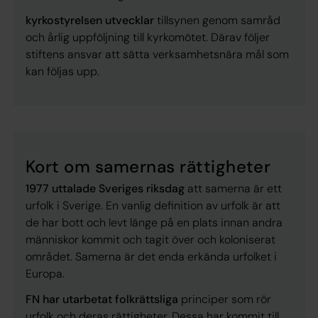
kyrkostyrelsen utvecklar
tillsynen genom samråd
och årlig uppföljning till kyrkomötet. Därav följer
stiftens ansvar att sätta verksamhetsnära mål som
kan följas upp.
Kort om samernas rättigheter
1977 uttalade Sveriges riksdag
att
samerna är ett
urfolk i Sverige
. En vanlig definition av urfolk är att
de har bott och levt länge på en plats innan andra
människor kommit och tagit över och koloniserat
området. Samerna är det enda erkända urfolket i
Europa.
FN har utarbetat folkrättsliga
principer som rör
urfolk och deras rättigheter. Dessa har kommit till