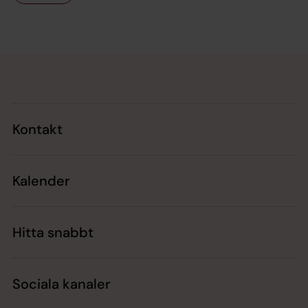
Tillbaka till toppen
Tillbaka till innehållet
Kontakt
Kalender
Hitta snabbt
Sociala kanaler