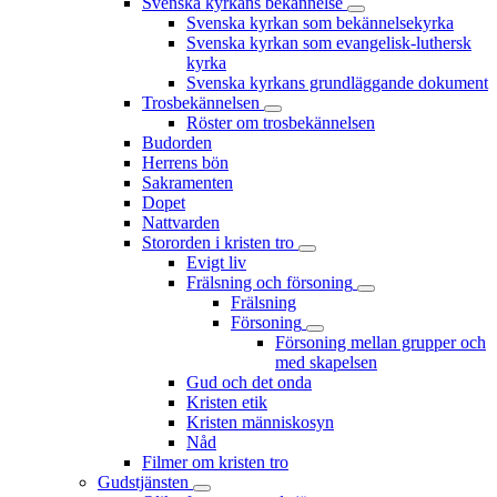
Svenska kyrkans bekännelse
Svenska kyrkan som bekännelsekyrka
Svenska kyrkan som evangelisk-luthersk
kyrka
Svenska kyrkans grundläggande dokument
Trosbekännelsen
Röster om trosbekännelsen
Budorden
Herrens bön
Sakramenten
Dopet
Nattvarden
Stororden i kristen tro
Evigt liv
Frälsning och försoning
Frälsning
Försoning
Försoning mellan grupper och
med skapelsen
Gud och det onda
Kristen etik
Kristen människosyn
Nåd
Filmer om kristen tro
Gudstjänsten