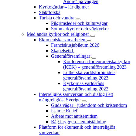
Andre" på väggen
Kyrkogårdar – lär dig mer
Släktforska
Turista och vandra
Pilgrimsleder och kulturvägar
Sommarkyrkor och vägkyrkor
Med andra kyrkor och religioner
Ekumeniska samarbeten
Franciskusjubileum 2026
Skapelsetid
Generalförsamlingar
Konferensen för europeiska kyrkor
(KEK) – generalförsamling 2023
Lutherska världsförbundets
generalförsamling 2023
Kyrkornas världsråds
generalförsamling 2022
Interreligiös samverkan och dialog i ett
mångreligiöst Sverige
Guds vägar - judendom och kristendom
Islamic Relief
Arbete mot antisemitism
Råg i ryggen – en utställning
Plattform för ekumenik och interreligiös
samverkan