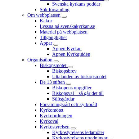
Svenska kyrkans poddar
Sök församling
Om webbplatsen
Kakor
Lyssna på svenskakyrkan.se
Material på webbplatsen
Tillgänglighet
Appar
Appen Kyrkan
Appen Kyrkguiden
Organisation
Biskopsmötet
Biskopsbrev
Uttalanden av biskopsmötet
De 13 stiften
Biskopens uppgifter
Biskopsval – så går det till
Stiftsgårdar
Församlingsråd och kyrkoråd
Kyrkomötet
Kyrkoordningen
Kyrkoval
Kyrkostyrelsen
Kyrkostyrelsens ledamöter
Kyrkostyrelsens utredningar