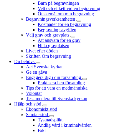
Barn på begravningen
Vett och etikett vid en begravning
Önskemål om min begravning
Begravningsverksamheten
Kostnader för en begravning
Begravningsavgiften
Välj grav och gravplats
Att ansvara för en grav
Hitta gravplatsen
Livet efter döden
Skriften Om begravning
Du behövs
Act Svenska kyrkan
Ge en gåva
Engagera dig i din församling
Praktisera i en församling
Tips för att vara en medmänniska
Volontär
Testamentera till Svenska kyrkan
Hjälp och stöd
Ekonomiskt stöd
Samtalsstöd
Tystnadsplikt
Andlig vård i kriminalvården
Bikt