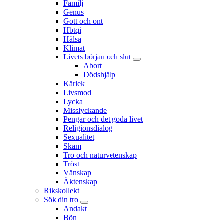
Familj
Genus
Gott och ont
Hbtqi
Hälsa
Klimat
Livets början och slut
Abort
Dödshjälp
Kärlek
Livsmod
Lycka
Misslyckande
Pengar och det goda livet
Religionsdialog
Sexualitet
Skam
Tro och naturvetenskap
Tröst
Vänskap
Äktenskap
Rikskollekt
Sök din tro
Andakt
Bön