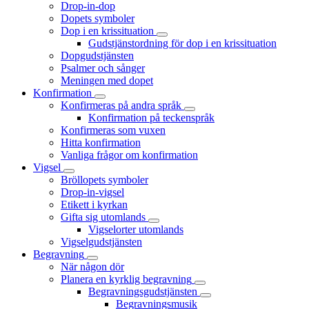
Drop-in-dop
Dopets symboler
Dop i en krissituation
Gudstjänstordning för dop i en krissituation
Dopgudstjänsten
Psalmer och sånger
Meningen med dopet
Konfirmation
Konfirmeras på andra språk
Konfirmation på teckenspråk
Konfirmeras som vuxen
Hitta konfirmation
Vanliga frågor om konfirmation
Vigsel
Bröllopets symboler
Drop-in-vigsel
Etikett i kyrkan
Gifta sig utomlands
Vigselorter utomlands
Vigselgudstjänsten
Begravning
När någon dör
Planera en kyrklig begravning
Begravningsgudstjänsten
Begravningsmusik