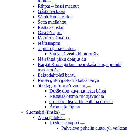
rohkosa
Rihpat – bassi meanut
Gásta lea bassi
Sámit Ruoŧa girkus
Šatta miellahttu
Risttalaš osku
Gásttašeapmi
Konfirmašuvdna
Náitaleapmi
Jápmin ja hávdádus
Vuosttaš veahkki morrašis
Ná sáhttá girku doarjut du
Bargat Ruoŧa girkus mearkkaša bargat juoidá
mas berošta
Eaktodáhtolaš bargu
Ruoŧa girku gaskariikkalaš bargu
500 jagi reformašuvnnain
Dušše don gávnnat iežat bálgá
Risttalaš olbmo friddjavuohta
Gohččun lea váldit eallima duođas
Árbmu ja fápmu
Suomeksi (finska)
Apua ja tukea
Keskusteluapua
Palveleva puhelin auttoi yli vaikean