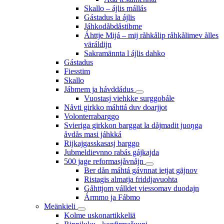
Skallo – ájlis mállás
Gástadus la ájlis
Jáhkodåbdåstibme
Áhttje Mijá – mij råhkålip råhkålimev ålles
väráldijn
Sakramännta l ájlis dahko
Gástadus
Fiesstim
Skallo
Jábmem ja hávddádus
Vuostasj viehkke surggobále
Nåvti girkko máhttá duv doarjjot
Volonterrabarggo
Svieriga girkkon barggat la dåjmadit juoŋga
åvdås masi jáhkká
Rijkajgasskasasj barggo
Jubmeldievnno rabás gájkajda
500 jage reformasjåvnåjn
Ber dån máhtá gávnnat ietjat gäjnov
Ristagis almatja friddjavuohta
Gåhttjom válldet viessomav duodajn
Ármmo ja Fábmo
Meänkieli
Kolme uskonartikkeliä