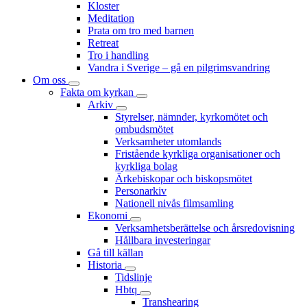
Kloster
Meditation
Prata om tro med barnen
Retreat
Tro i handling
Vandra i Sverige – gå en pilgrimsvandring
Om oss
Fakta om kyrkan
Arkiv
Styrelser, nämnder, kyrkomötet och
ombudsmötet
Verksamheter utomlands
Fristående kyrkliga organisationer och
kyrkliga bolag
Ärkebiskopar och biskopsmötet
Personarkiv
Nationell nivås filmsamling
Ekonomi
Verksamhetsberättelse och årsredovisning
Hållbara investeringar
Gå till källan
Historia
Tidslinje
Hbtq
Transhearing