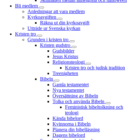
Skillnaden mellan allhelgona och halloween
Bli medlem
Anledningar att vara medlem
Kyrkoavgiften
Räkna ut din kyrkoavgift
Utträde ur Svenska kyrkan
Kristen tro
Grunden i kristen tro
Kristen gudstro
Gudsbilder
Jesus Kristus
Religionsteologi
Kristen tro och judisk tradition
Treenigheten
Bibeln
Gamla testamentet
Nya testamentet
Översättning av Bibeln
Tolka och använda Bibeln
Feministisk bibeltolkning och
teologi
Kända bibelord
Kvinnorna i Bibeln
Planera din bibelläsning
Dagens bibelord