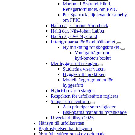
Mariann Lörstrand Blind,
Renägarförbundet, om FPIC
Per Sparrock, Jijnjevaerie sameby,
om FPIC
Hallå där, Caroline Strömbäck
Hallå där, Nils-Johan Labba
Hallå där, Ove Nystrand
I startgroparna för ökad hållbarhet
Ny inriktning för skogsbruket
Vanliga frågor om
kyrkomötets beslut
Mer hyggesfritt i skogen
Studiedag visar vägen
Hyggesfritt i praktiken
Modell lägger grunden för
hyggesfritt
Nyhetsbrev om skogen
Respekten för urfolksrätten regleras
Skapelsen i centrum
Åtta principer som vägleder
Biskoparna manar till nytänkande
Utvecklad tillsyn 2026
Hänsyn till urfolksrätten
Kyrkostyrelsen har tillsynen
Nytt från stiften om skog och mark