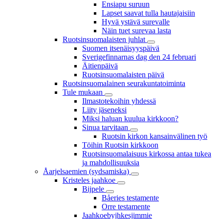
Ensiapu suruun
Lapset saavat tulla hautajaisiin
Hyvä ystävä surevalle
Näin tuet surevaa lasta
Ruotsinsuomalaisten juhlat
Suomen itsenäisyyspäivä
Sverigefinnarnas dag den 24 februari
Äitienpäivä
Ruotsinsuomalaisten päivä
Ruotsinsuomalainen seurakuntatoiminta
Tule mukaan
Ilmastotekoihin yhdessä
Liity jäseneksi
Miksi haluan kuulua kirkkoon?
Sinua tarvitaan
Ruotsin kirkon kansainvälinen työ
Töihin Ruotsin kirkkoon
Ruotsinsuomalaisuus kirkossa antaa tukea
ja mahdollisuuksia
Åarjelsaemien (sydsamiska)
Kristeles jaahkoe
Bijpele
Båeries testamente
Orre testamente
Jaahkoebyjhkesjimmie