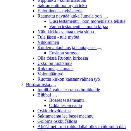
Rippiluku - konfirmašuuni
Sakramentti oon pyhä teko
Ehtoolinen – pyhä ateria
Raamattu näyttää kuka Jumala oon
Uusi testamentti - oon monenlaisia tekstiä
Vanha testamentti - monta kirjaa
Näin kirkko saattaa tueta sinua
Tule jäsen - tule myötä
Vihkiminen
Kuolemantaphaus ja hautajaiset
Ensiapu surussa
Olla töissä Ruottin kirkossa
Usko on luottamus
Rukkous ja siunaus
Volonttäärityö
Ruottin kirkon kansainvälinen työ
Nordsamiska
Ipmilbálvalus lea rabas buohkaide
Biibbal
Boares testameanta
Ođđa testameanta
Oskkudovddastus
Sakrameanta lea bassi meannu
Golbma oskkučállosa
Áhččámet - mii rohkadallat olles máilmmiin dán