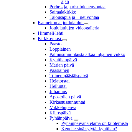
ajan
Perhe - ja parisuhdeneuvontaa
Sairaalakirkko
Talousapua ja – neuvontaa
Kauneimmat joululaulut
Joululaulujen videogalleria
Himmeli-lehti
Kirkkovuosi
Paasto
Loppiainen
Palmusunnuntaista alkaa hiljainen viikko
Kynttilänpäivä
Marian päivä
Pääsiäinen
Toinen pääsiäispäivä
Helatorstai
Helluntai
Juhannus
Apostolien päivä
Kirkastussunnuntai
Mikkelinpäivä
Kiitospäivä
Pyhäinpäivä
Pyhäinpäivänä elämä on kuolemista
Kenelle sinä sytytät kynttilän?