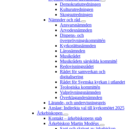
Demokratiutredningen
Kulturutredningen
Skogsutredningen
Nämnder och råd
Ansvarsnämnden
Arvodesnämnden
Dispens- och
överprövningskommittén
Kyrkorättsnämnden
Läronämnden
Musikrådet
Musikrådets särskilda kommitté
Redovisningsrådet
Rådet för samverkan och
digitalisering
Rådet för Svenska kyrkan i utlandet
Teologiska kommittén
Valprövningsnämnden
Överklagandenämnden
Lärande- och undervisningspris
Anslag: Indirekta val till kyrkomötet 2025
Ärkebiskopen
Kontakt – ärkebiskopens stab
Ärkebiskop Martin Modéus
Sagt och skrivet av ärkebiskop