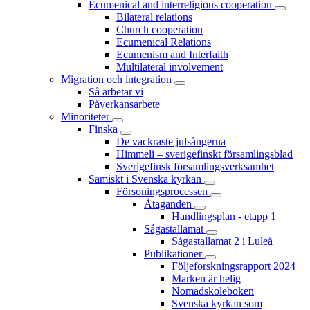
Ecumenical and interreligious cooperation
Bilateral relations
Church cooperation
Ecumenical Relations
Ecumenism and Interfaith
Multilateral involvement
Migration och integration
Så arbetar vi
Påverkansarbete
Minoriteter
Finska
De vackraste julsångerna
Himmeli – sverigefinskt församlingsblad
Sverigefinsk församlingsverksamhet
Samiskt i Svenska kyrkan
Försoningsprocessen
Åtaganden
Handlingsplan - etapp 1
Ságastallamat
Ságastallamat 2 i Luleå
Publikationer
Följeforskningsrapport 2024
Marken är helig
Nomadskoleboken
Svenska kyrkan som