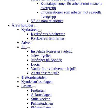
Kontaktpersoner för arbetet mot sexuella
övergrepp
Organisationer som arbetar mot sexuella
övergrepp
Våld i nära relationer
Årets högtider
Kyrkoåret
Kyrkoårets bibeltexter
Kyrkoårets fem färger
Advent
Jul
Inspelade konserter i juletid
Julevangeliet
Julsånger på Spotify
Lucia
Varför firar vi advent och jul?
Är du ensam i jul?
Trettondagstiden
Kyndelsmässodagen
Fastan
Fastlagen
Askonsdagen
Stilla veckan
Palmsöndagen
Skärtorsdagen