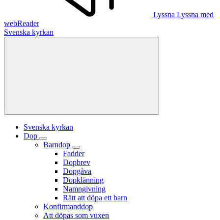
Lyssna
Lyssna med
webReader
Svenska kyrkan
Svenska kyrkan
Dop
Barndop
Fadder
Dopbrev
Dopgåva
Dopklänning
Namngivning
Rätt att döpa ett barn
Konfirmanddop
Att döpas som vuxen