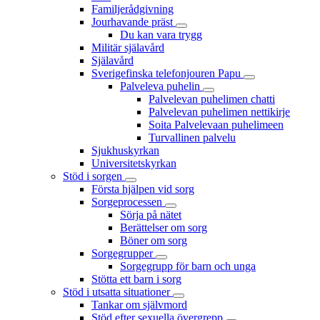
Familjerådgivning
Jourhavande präst
Du kan vara trygg
Militär själavård
Själavård
Sverigefinska telefonjouren Papu
Palveleva puhelin
Palvelevan puhelimen chatti
Palvelevan puhelimen nettikirje
Soita Palvelevaan puhelimeen
Turvallinen palvelu
Sjukhuskyrkan
Universitetskyrkan
Stöd i sorgen
Första hjälpen vid sorg
Sorgeprocessen
Sörja på nätet
Berättelser om sorg
Böner om sorg
Sorgegrupper
Sorgegrupp för barn och unga
Stötta ett barn i sorg
Stöd i utsatta situationer
Tankar om självmord
Stöd efter sexuella övergrepp