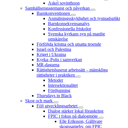
Askel sovinthoon
Samhällsengagemang och påverkan
Barnkonventionen
Anmälningsskyldighet och tystnadsplikt
Barnkonsekvensanalys
Konfessionella friskolor
Svenska kyrkans syn på manlig
omskärelse
Förföljda kristna och utsatta troende
Israel och Palestina
Kriget i Ukraina
Kyrka–Polis i samverkan
MR-dagarna
Rättighetsbaserat arbetssätt – mänskliga
rättigheter i praktiken
Metoder
Intersektionalitet
Fördjupning
Thursdays in Black
Skog och mark
Följ utvecklingsarbetet
Dialog stärker lokal förankring
FPIC i fokus på dialogmöte
Elle Eriksson, Gällivare
skogssameby, om FPIC