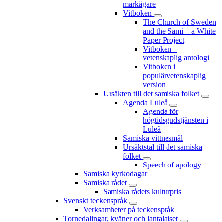
markägare
Vitboken
The Church of Sweden
and the Sami – a White
Paper Project
Vitboken –
vetenskaplig antologi
Vitboken i
populärvetenskaplig
version
Ursäkten till det samiska folket
Agenda Luleå
Agenda för
högtidsgudstjänsten i
Luleå
Samiska vittnesmål
Ursäktstal till det samiska
folket
Speech of apology
Samiska kyrkodagar
Samiska rådet
Samiska rådets kulturpris
Svenskt teckenspråk
Verksamheter på teckenspråk
Tornedalingar, kväner och lantalaiset