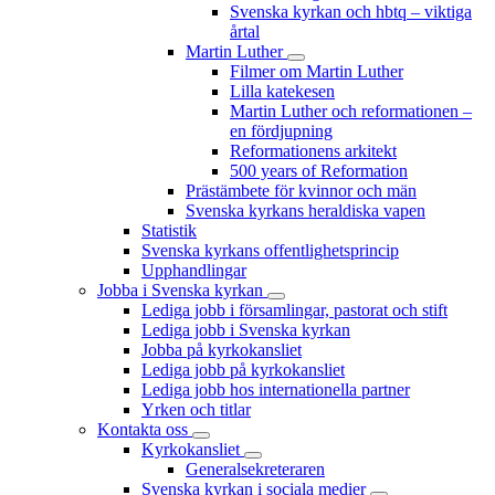
Svenska kyrkan och hbtq – viktiga
årtal
Martin Luther
Filmer om Martin Luther
Lilla katekesen
Martin Luther och reformationen –
en fördjupning
Reformationens arkitekt
500 years of Reformation
Prästämbete för kvinnor och män
Svenska kyrkans heraldiska vapen
Statistik
Svenska kyrkans offentlighetsprincip
Upphandlingar
Jobba i Svenska kyrkan
Lediga jobb i församlingar, pastorat och stift
Lediga jobb i Svenska kyrkan
Jobba på kyrkokansliet
Lediga jobb på kyrkokansliet
Lediga jobb hos internationella partner
Yrken och titlar
Kontakta oss
Kyrkokansliet
Generalsekreteraren
Svenska kyrkan i sociala medier