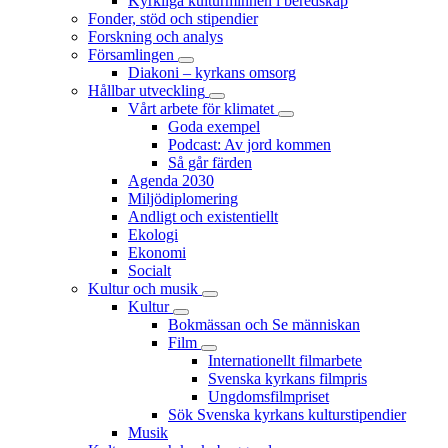
Kyrkliga kulturminnen i beredskap
Fonder, stöd och stipendier
Forskning och analys
Församlingen
Diakoni – kyrkans omsorg
Hållbar utveckling
Vårt arbete för klimatet
Goda exempel
Podcast: Av jord kommen
Så går färden
Agenda 2030
Miljödiplomering
Andligt och existentiellt
Ekologi
Ekonomi
Socialt
Kultur och musik
Kultur
Bokmässan och Se människan
Film
Internationellt filmarbete
Svenska kyrkans filmpris
Ungdomsfilmpriset
Sök Svenska kyrkans kulturstipendier
Musik