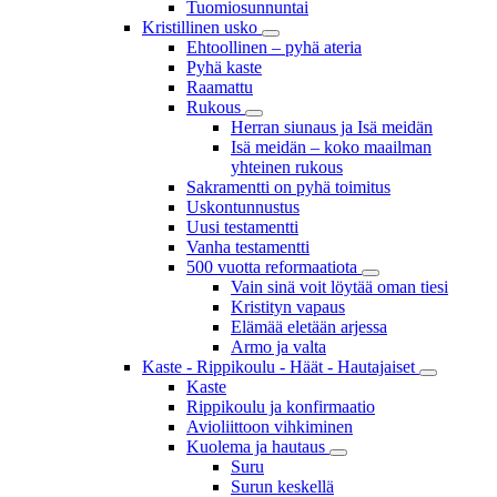
Tuomiosunnuntai
Kristillinen usko
Ehtoollinen – pyhä ateria
Pyhä kaste
Raamattu
Rukous
Herran siunaus ja Isä meidän
Isä meidän – koko maailman
yhteinen rukous
Sakramentti on pyhä toimitus
Uskontunnustus
Uusi testamentti
Vanha testamentti
500 vuotta reformaatiota
Vain sinä voit löytää oman tiesi
Kristityn vapaus
Elämää eletään arjessa
Armo ja valta
Kaste - Rippikoulu - Häät - Hautajaiset
Kaste
Rippikoulu ja konfirmaatio
Avioliittoon vihkiminen
Kuolema ja hautaus
Suru
Surun keskellä