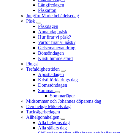
Långfredagen
Påskafton
Jungfru Marie bebådelsedag
Påsk
Påskdagen
Annandag påsk
Hur firar vi påsk?
Varför firar vi påsk?
Getsemanevandring
Bönsöndagen
Kristi himmelsfärd
Pingst
Trefaldighetstiden
Apostladagen
Kristi förklarings dag
Domssöndagen
Sommar
Sommarläger
Midsommar och Johannes döparens dag
Den helige Mikaels dag
Tacksägelsedagen
Allhelgonahelgen
Alla helgons dag
Alla själars dag