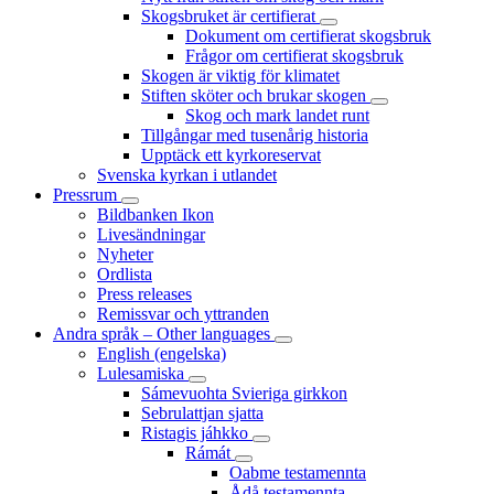
Skogsbruket är certifierat
Dokument om certifierat skogsbruk
Frågor om certifierat skogsbruk
Skogen är viktig för klimatet
Stiften sköter och brukar skogen
Skog och mark landet runt
Tillgångar med tusenårig historia
Upptäck ett kyrkoreservat
Svenska kyrkan i utlandet
Pressrum
Bildbanken Ikon
Livesändningar
Nyheter
Ordlista
Press releases
Remissvar och yttranden
Andra språk – Other languages
English (engelska)
Lulesamiska
Sámevuohta Svieriga girkkon
Sebrulattjan sjatta
Ristagis jáhkko
Rámát
Oabme testamennta
Ådå testamennta