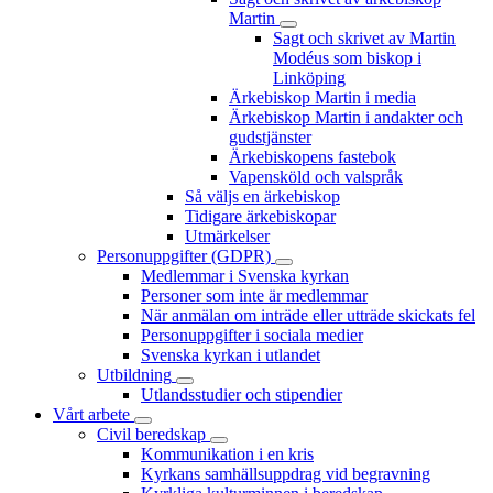
Martin
Sagt och skrivet av Martin
Modéus som biskop i
Linköping
Ärkebiskop Martin i media
Ärkebiskop Martin i andakter och
gudstjänster
Ärkebiskopens fastebok
Vapensköld och valspråk
Så väljs en ärkebiskop
Tidigare ärkebiskopar
Utmärkelser
Personuppgifter (GDPR)
Medlemmar i Svenska kyrkan
Personer som inte är medlemmar
När anmälan om inträde eller utträde skickats fel
Personuppgifter i sociala medier
Svenska kyrkan i utlandet
Utbildning
Utlandsstudier och stipendier
Vårt arbete
Civil beredskap
Kommunikation i en kris
Kyrkans samhällsuppdrag vid begravning