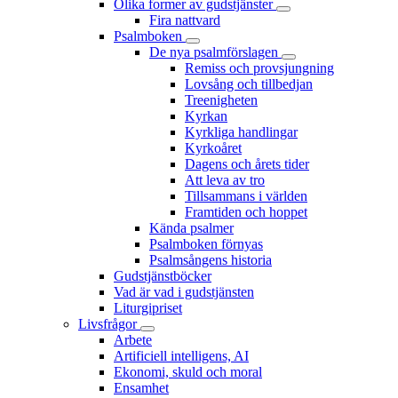
Olika former av gudstjänster
Fira nattvard
Psalmboken
De nya psalmförslagen
Remiss och provsjungning
Lovsång och tillbedjan
Treenigheten
Kyrkan
Kyrkliga handlingar
Kyrkoåret
Dagens och årets tider
Att leva av tro
Tillsammans i världen
Framtiden och hoppet
Kända psalmer
Psalmboken förnyas
Psalmsångens historia
Gudstjänstböcker
Vad är vad i gudstjänsten
Liturgipriset
Livsfrågor
Arbete
Artificiell intelligens, AI
Ekonomi, skuld och moral
Ensamhet