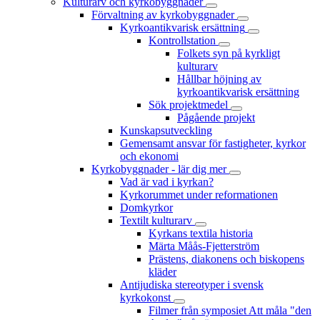
Kulturarv och kyrkobyggnader
Förvaltning av kyrkobyggnader
Kyrkoantikvarisk ersättning
Kontrollstation
Folkets syn på kyrkligt
kulturarv
Hållbar höjning av
kyrkoantikvarisk ersättning
Sök projektmedel
Pågående projekt
Kunskapsutveckling
Gemensamt ansvar för fastigheter, kyrkor
och ekonomi
Kyrkobyggnader - lär dig mer
Vad är vad i kyrkan?
Kyrkorummet under reformationen
Domkyrkor
Textilt kulturarv
Kyrkans textila historia
Märta Måås-Fjetterström
Prästens, diakonens och biskopens
kläder
Antijudiska stereotyper i svensk
kyrkokonst
Filmer från symposiet Att måla "den