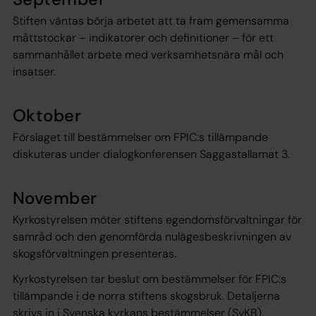
Stiften väntas börja arbetet att ta fram gemensamma
måttstockar – indikatorer och definitioner – för ett
sammanhållet arbete med verksamhetsnära mål och
insatser.
Oktober
Förslaget till bestämmelser om FPIC:s tillämpande
diskuteras under dialogkonferensen Saggastallamat 3.
November
Kyrkostyrelsen möter stiftens egendomsförvaltningar för
samråd och den genomförda nulägesbeskrivningen av
skogsförvaltningen presenteras.
Kyrkostyrelsen tar beslut om bestämmelser för FPIC:s
tillämpande i de norra stiftens skogsbruk. Detaljerna
skrivs in i Svenska kyrkans bestämmelser (SvKB).