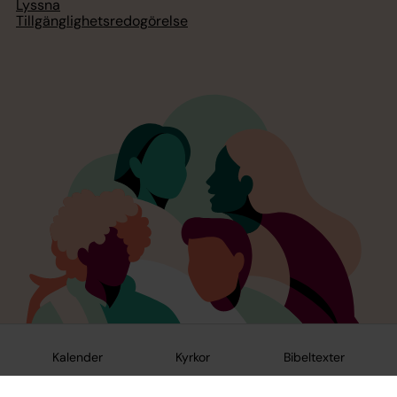
Lyssna
Tillgänglighetsredogörelse
Kalender
Kyrkor
Bibeltexter