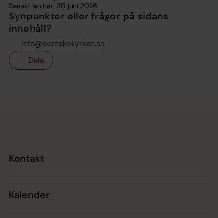
Senast ändrad 30 juni 2026
Synpunkter eller frågor på sidans
innehåll?
info@svenskakyrkan.se
Dela
Tillbaka till toppen
Tillbaka till innehållet
Kontakt
Kalender