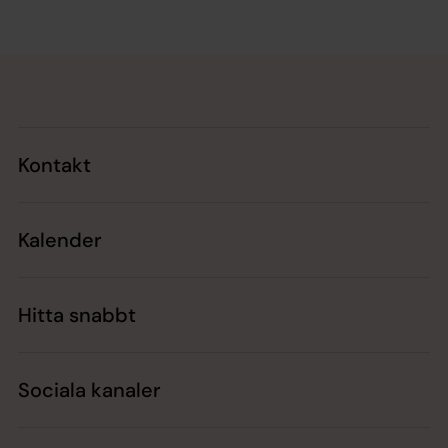
Tillbaka till toppen
Tillbaka till innehållet
Kontakt
Kalender
Hitta snabbt
Sociala kanaler