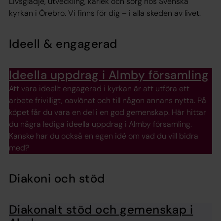
Livsglädje, utveckling, kärlek och sorg hos Svenska
kyrkan i Örebro. Vi finns för dig – i alla skeden av livet.
Ideell & engagerad
Ideella uppdrag i Almby församling
Att vara ideellt engagerad i kyrkan är att utföra ett
arbete frivilligt, oavlönat och till någon annans nytta. På
köpet får du vara en del i en god gemenskap. Här hittar
du några lediga ideella uppdrag i Almby församling.
Kanske har du också en egen idé om vad du vill bidra
med?
Diakoni och stöd
Diakonalt stöd och gemenskap i