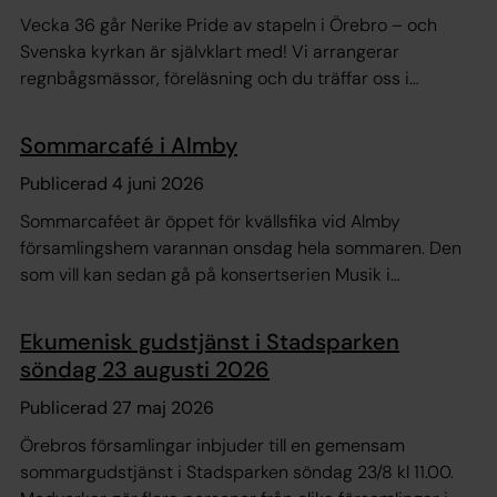
Vecka 36 går Nerike Pride av stapeln i Örebro – och
Svenska kyrkan är självklart med! Vi arrangerar
regnbågsmässor, föreläsning och du träffar oss i
paraden 5 september.
Sommarcafé i Almby
Publicerad 4 juni 2026
Sommarcaféet är öppet för kvällsfika vid Almby
församlingshem varannan onsdag hela sommaren. Den
som vill kan sedan gå på konsertserien Musik i
sommarkväll i Almby kyrka kl 19.00.
Ekumenisk gudstjänst i Stadsparken
söndag 23 augusti 2026
Publicerad 27 maj 2026
Örebros församlingar inbjuder till en gemensam
sommargudstjänst i Stadsparken söndag 23/8 kl 11.00.