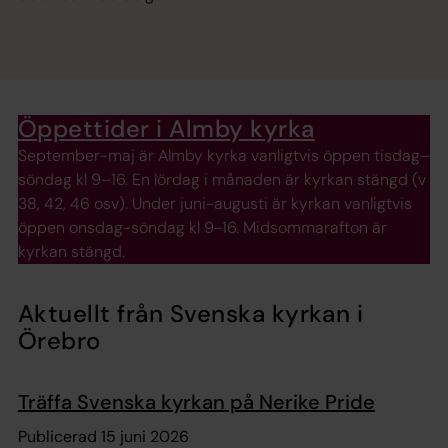
Öppettider i Almby kyrka
September-maj är Almby kyrka vanligtvis öppen tisdag–
söndag kl 9–16. En lördag i månaden är kyrkan stängd (v
38, 42, 46 osv). Under juni-augusti är kyrkan vanligtvis
öppen onsdag-söndag kl 9-16. Midsommarafton är
kyrkan stängd.
Aktuellt från Svenska kyrkan i
Örebro
Träffa Svenska kyrkan på Nerike Pride
Publicerad 15 juni 2026