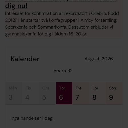
dig nu!
Intresset för konfirmation är rekordstort i Örebro. Född
2012? I år startar två konfagrupper i Almby församling:
Sportkonfa och Sommarkonfa. Dessutom erbjuder vi
gymnasiekonfa för dig i åldern 16-20 år.
Kalender
augusti 2026
Vecka 32
mån
tis
ons
tor
fre
lör
sön
3
4
5
6
7
8
9
Inga händelser i dag.