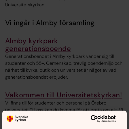
Universitetskyrkan.
Vi ingår i Almby församling
Almby kyrkpark
generationsboende
Generationsboendet i Almby kyrkpark vänder sig till
studenter och 55+. Gemenskap, trevlig boendemiljö och
närhet till kyrka, butik och universitet är något av vad
generationsboendet erbjuder.
Välkommen till Universitetskyrkan!
Vi finns till för studenter och personal på Örebro
universitet. Till oss kan du komma för att prata om allt. Vi
sitter i Forumhuset.