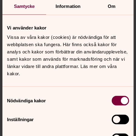
Den gode herdens kapell
Samtycke
Information
Om
Den gode herdens kapell är en distriktskyrka i Almby
församling. Kyrkan är belägen i Brickebackens centrum
Vi använder kakor
och är granne med skolan, biblioteket och mataffären.
Välkommen på gudstjänster och verksamhet!
Vissa av våra kakor (cookies) är nödvändiga för att
webbplatsen ska fungera. Här finns också kakor för
analys och kakor som förbättrar din användarupplevelse,
Sörbykyrkan
samt kakor som används för marknadsföring och när vi
Sörbykyrkan ligger i området Sörbyängen i sydöstra
länkar vidare till andra plattformar. Läs mer om våra
Örebro och är en samarbetskyrka mellan EFS och
kakor.
Svenska kyrkan.
Samtyckesval
Almby kyrka
Nödvändiga kakor
I den medeltida Almby kyrka i sydöstra delen av Örebro
hålls varje vecka gudstjänster, konserter, begravningar,
dop och vigslar. På denna sida hittar du information om
Inställningar
kyrkorummet, öppettider och praktisk information kring
gudstjänster.