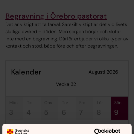
Begravning i Örebro pastorat
Det är viktigt att ta farväl. Särskilt viktigt är det vid livets
slutliga avsked – döden. Men sorgen börjar och slutar
inte med en begravning. Därför erbjuder vi olika typer av
kontakt och stöd, både före och efter begravningen.
Kalender
augusti 2026
Vecka 32
mån
tis
ons
tor
fre
lör
sön
3
4
5
6
7
8
9
Pilgrimsvandring på Munkastigen från