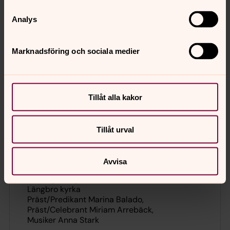
Präst/Celebrant Anna Näppi
Diakon Annika Bertilsson
Analys
Musiker Linnea Lindström
Marknadsföring och sociala medier
Mässa
söndag 9 augusti 2026
·
10.00
–
11.00
Tillåt alla kakor
Adolfsbergs kyrka
Präst Daniel Keber
Musiker Adam Green
Tillåt urval
Högmässa
Avvisa
söndag 9 augusti 2026
·
10.00
–
11.00
Längbro kyrka
Präst/Predikant Marina Balado
Präst/Celebrant Miriam Arrebäck
Musiker Anna Stark