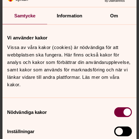
Skagershults gamla kyrka till Tångeråsa
Samtycke
Information
Om
söndag 9 augusti 2026
·
09.00
–
14.00
Edsbergs församling
Samling kl 09 vid Tångeråsa kyrka för
Vi använder kakor
busstransport till Skagershult. Vid starten guidar
Vissa av våra kakor (cookies) är nödvändiga för att
Johan von Scheele oss i Skagershults gamla kyrka.
webbplatsen ska fungera. Här finns också kakor för
Vandringen är ca 10 km och går på Likvägen över
analys och kakor som förbättrar din användarupplevelse,
Skagerhultsmossen till Tångeråsa kyrka där vi
samt kakor som används för marknadsföring och när vi
avslutar med mässa kl 14. Medtag matsäck! För
länkar vidare till andra plattformar. Läs mer om våra
anmälan och mer information ta kontakt med Ann-
kakor.
Britt Hedman Karlsson, tel. 070-391 48 13.
Samtyckesval
Högmässa
Nödvändiga kakor
söndag 9 augusti 2026
·
10.00
–
11.00
Olaus Petri kyrka
Inställningar
Präst/Predikant Kent Karlson