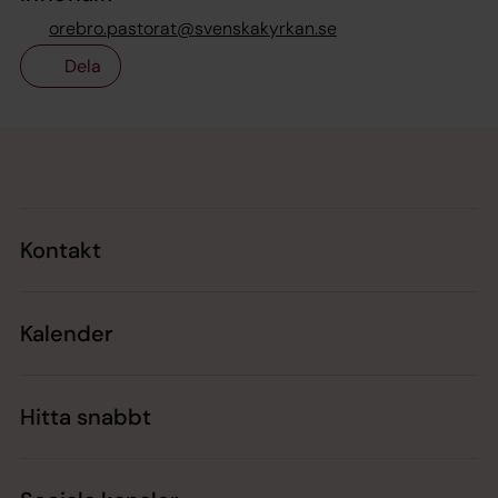
orebro.pastorat@svenskakyrkan.se
Dela
Tillbaka till toppen
Tillbaka till innehållet
Kontakt
Kalender
Hitta snabbt