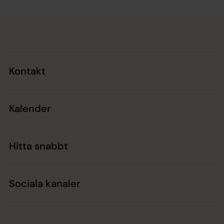
Tillbaka till toppen
Tillbaka till innehållet
Kontakt
Kalender
Hitta snabbt
Sociala kanaler