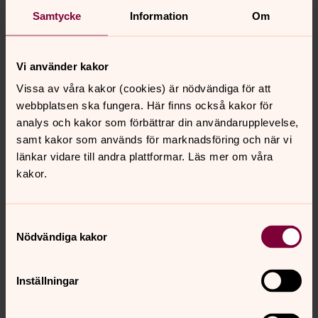
Här kan du läsa mer om kyrkofullmäktige, kyrkoråd och
Samtycke
Information
Om
kyrkoval i Örebro pastorat samt hur du gör för att
överpröva beslut.
Vi använder kakor
Värderingar & engagemang
Vissa av våra kakor (cookies) är nödvändiga för att
Svenska kyrkan i Örebro står för ett öppet, inkluderande
webbplatsen ska fungera. Här finns också kakor för
och hållbart samhälle.
analys och kakor som förbättrar din användarupplevelse,
samt kakor som används för marknadsföring och när vi
länkar vidare till andra plattformar. Läs mer om våra
Medlemskap i Svenska kyrkan i
kakor.
Örebro
Vill du bli medlem i Svenska kyrkan? Här hittar du
värdefull information om hur du gör och vad du då
Samtyckesval
bidrar till. Välkommen!
Nödvändiga kakor
Press
Inställningar
Här hittar du pressmeddelanden och nyheter från
Svenska kyrkan i Örebro. Du hittar även aktuella