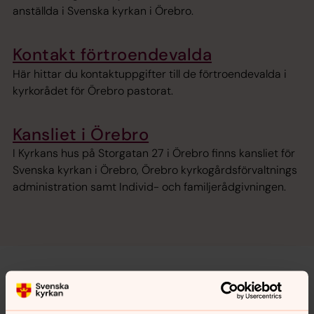
anställda i Svenska kyrkan i Örebro.
Kontakt förtroendevalda
Här hittar du kontaktuppgifter till de förtroendevalda i
kyrkorådet för Örebro pastorat.
Kansliet i Örebro
I Kyrkans hus på Storgatan 27 i Örebro finns kansliet för
Svenska kyrkan i Örebro, Örebro kyrkogårdsförvaltnings
administration samt Individ- och familjerådgivningen.
Demokrati i Örebro pastorat
Svenska kyrkan är en demokratiskt styrd organisation.