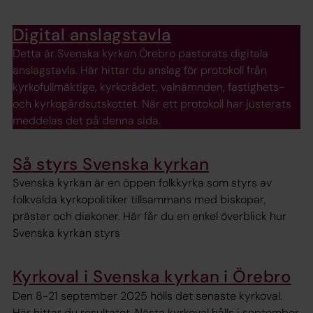
Digital anslagstavla
Detta är Svenska kyrkan Örebro pastorats digitala
anslagstavla. Här hittar du anslag för protokoll från
kyrkofullmäktige, kyrkorådet, valnämnden, fastighets-
och kyrkogårdsutskottet. När ett protokoll har justerats
meddelas det på denna sida.
Så styrs Svenska kyrkan
Svenska kyrkan är en öppen folkkyrka som styrs av
folkvalda kyrkopolitiker tillsammans med biskopar,
präster och diakoner. Här får du en enkel överblick hur
Svenska kyrkan styrs
Kyrkoval i Svenska kyrkan i Örebro
Den 8-21 september 2025 hölls det senaste kyrkoval.
Här hittar du resultatet. Nästa kyrkoval hålls i september