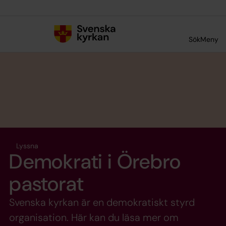
Till innehållet
Till undermeny
Sök
Meny
Lyssna
Demokrati i Örebro
pastorat
Svenska kyrkan är en demokratiskt styrd
organisation. Här kan du läsa mer om