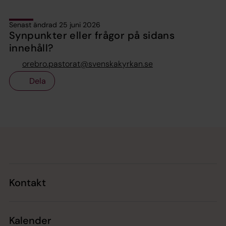
Senast ändrad 25 juni 2026
Synpunkter eller frågor på sidans
innehåll?
orebro.pastorat@svenskakyrkan.se
Dela
Tillbaka till toppen
Tillbaka till innehållet
Kontakt
Kalender