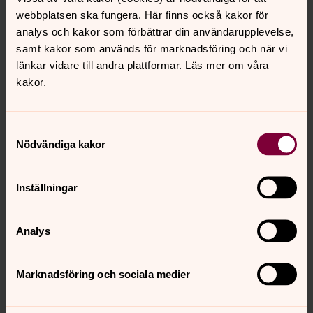
vision finns beskriven i vår programförklaring –
webbplatsen ska fungera. Här finns också kakor för
församlingsinstruktionen. Här hittar du
analys och kakor som förbättrar din användarupplevelse,
församlingsinstruktionen för Örebro pastorat.
samt kakor som används för marknadsföring och när vi
länkar vidare till andra plattformar. Läs mer om våra
kakor.
Svenska kyrkan i Örebro
Samtyckesval
Telefon: 019-15 45 00, helgfri mån–fre kl. 9–14.30.
Nödvändiga kakor
Lunchstängt kl. 12–13.
Här hittar du eventuella avvikande öppettider
.
Inställningar
Söker du någon
enskild person
?
Hitta din församling
Analys
Församlingar
Adolfsberg
Marknadsföring och sociala medier
Almby
Edsberg