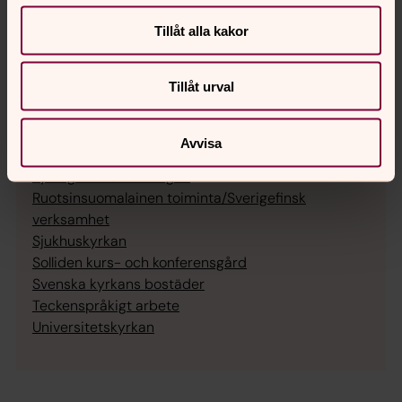
Längbro
Mikael
Tillåt alla kakor
Mosjö-Täby
Nikolai
Tillåt urval
Olaus Petri
Gemensam verksamhet
Kansliet för Örebro pastorat
Avvisa
Individ- och familjerådgivningen
Kyrkogårdsförvaltningen
Ruotsinsuomalainen toiminta/Sverigefinsk
verksamhet
Sjukhuskyrkan
Solliden kurs- och konferensgård
Svenska kyrkans bostäder
Teckenspråkigt arbete
Universitetskyrkan