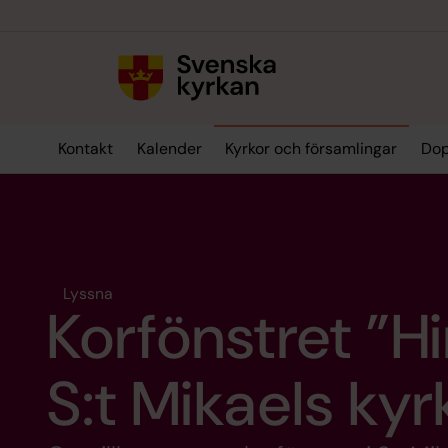
Till innehållet
Till undermeny
Kontakt
Kalender
Kyrkor och församlingar
Dop
Lyssna
Korfönstret ”Hi
S:t Mikaels kyr