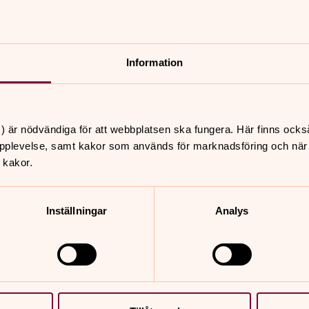
Information
s församling
) är nödvändiga för att webbplatsen ska fungera. Här finns ocks
pplevelse, samt kakor som används för marknadsföring och när vi
 kakor.
kl. 13-14.30.
Inställningar
Analys
on ring: