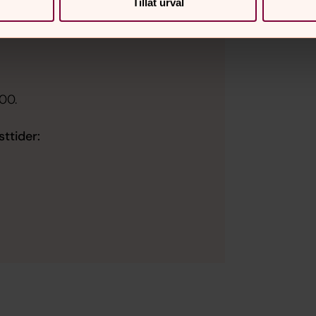
Tillåt urval
00.
ttider: