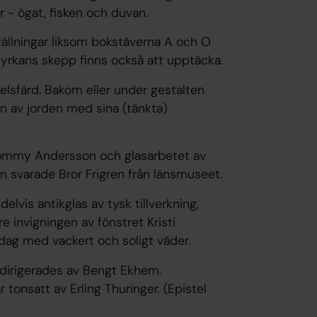
 - ögat, fisken och duvan.
llningar liksom bokstäverna A och O
 kyrkans skepp finns också att upptäcka.
melsfärd. Bakom eller under gestalten
n av jorden med sina (tänkta)
/Tommy Andersson och glasarbetet av
en svarade Bror Frigren från länsmuseet.
delvis antikglas av tysk tillverkning,
e invigningen av fönstret Kristi
ag med vackert och soligt väder.
dirigerades av Bengt Ekhem.
r tonsatt av Erling Thuringer. (Epistel