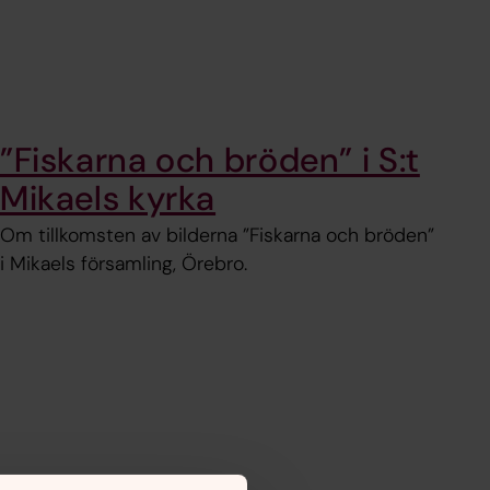
”Fiskarna och bröden” i S:t
Mikaels kyrka
Om tillkomsten av bilderna ”Fiskarna och bröden”
i Mikaels församling, Örebro.