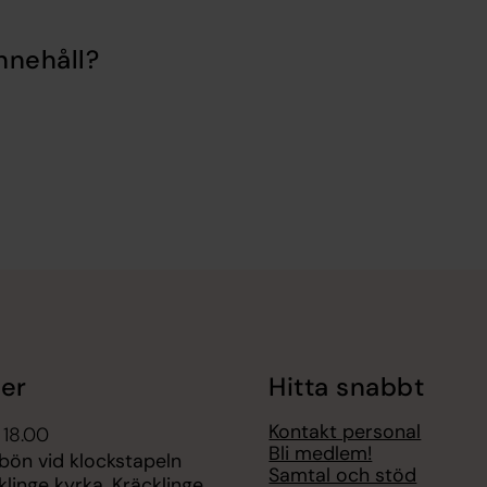
nnehåll?
er
Hitta snabbt
Kontakt personal
 18.00
Bli medlem!
bön vid klockstapeln
Samtal och stöd
cklinge kyrka, Kräcklinge