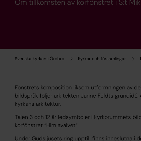
Om tillkomsten av korfönstret i S:t Mik
Svenska kyrkan i Örebro
Kyrkor och församlingar
Fönstrets komposition liksom utformningen av de
bildspråk följer arkitekten Janne Feldts grundidé, 
kyrkans arkitektur.
Talen 3 och 12 är ledsymboler i kyrkorummets bildu
korfönstret ”Himlavalvet”.
Under Gudsljusets ring upptill finns inneslutna i d