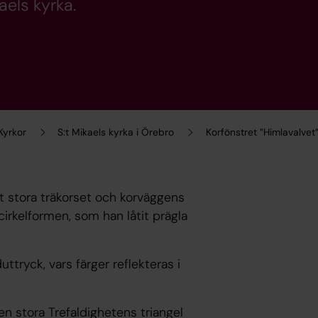
aels kyrka.
Kyrkor
S:t Mikaels kyrka i Örebro
Korfönstret ”Himlavalvet”
t stora träkorset och korväggens
cirkelformen, som han låtit prägla
ttryck, vars färger reflekteras i
en stora Trefaldighetens triangel