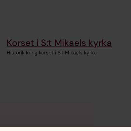
Korset i S:t Mikaels kyrka
Historik kring korset i S:t Mikaels kyrka.