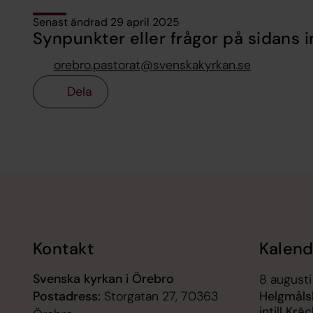
Senast ändrad 29 april 2025
Synpunkter eller frågor på sidans i
orebro.pastorat@svenskakyrkan.se
Dela
Tillbaka till toppen
Tillbaka till innehållet
Kontakt
Kalend
Svenska kyrkan i Örebro
8 augusti
Postadress:
Storgatan 27, 70363
Helgmåls
intill Krä