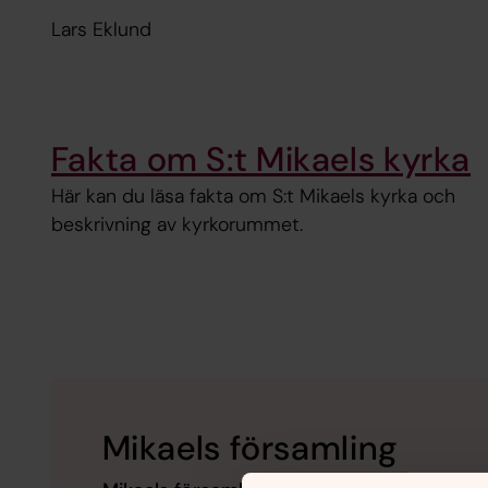
Lars Eklund
Fakta om S:t Mikaels kyrka
Här kan du läsa fakta om S:t Mikaels kyrka och
beskrivning av kyrkorummet.
Mikaels församling