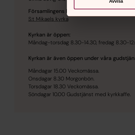
Avvisa
Församlingens kyrka
:
S:t Mikaels kyrka
Kyrkan är öppen:
Måndag-torsdag 8.30-14.30, fredag 8.30-12.
Kyrkan är även öppen under våra gudstjäns
Måndagar 15.00 Veckomässa.
Onsdagar 8.30 Morgonbön.
Torsdagar 18.30 Veckomässa.
Söndagar 10.00 Gudstjänst med kyrkkaffe.