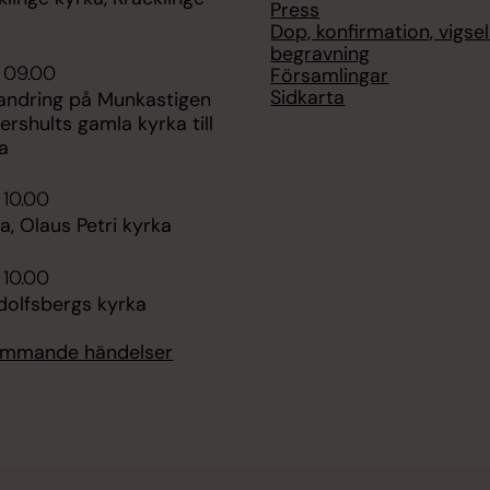
Press
Dop, konfirmation, vigse
begravning
 09.00
Församlingar
Sidkarta
vandring på Munkastigen
ershults gamla kyrka till
a
 10.00
, Olaus Petri kyrka
 10.00
dolfsbergs kyrka
kommande händelser