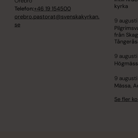
Örebro
kyrka
Telefon:
+46 19 154500
orebro.pastorat@svenskakyrkan.
9 augusti
se
Pilgrims
från Skag
Tångerås
9 augusti
Högmässa
9 augusti
Mässa, A
Se fler 