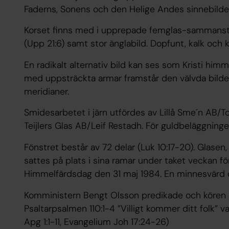
Faderns, Sonens och den Helige Andes sinnebilder
Korset finns med i upprepade femglas-sammanstä
(Upp 21:6) samt stor änglabild. Dopfunt, kalk och
En radikalt alternativ bild kan ses som Kristi him
med uppsträckta armar framstår den välvda bilde
meridianer.
Smidesarbetet i järn utfördes av Lillå Sme´n AB
Teijlers Glas AB/Leif Restadh. För guldbeläggning
Fönstret består av 72 delar (Luk 10:17-20). Glasen, 
sattes på plats i sina ramar under taket veckan för
Himmelfärdsdag den 31 maj 1984. En minnesvärd d
Komministern Bengt Olsson predikade och kören 
Psaltarpsalmen 110:1-4 ”Villigt kommer ditt folk” va
Apg 1:1-11, Evangelium Joh 17:24-26)