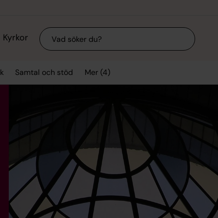
Sök
Kyrkor
Mer (4)
k
Samtal och stöd