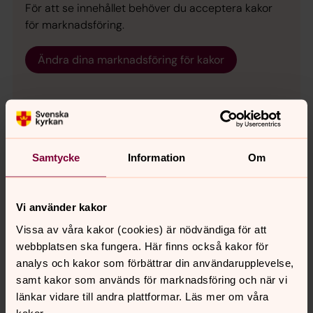
För att se innehållet behöver du acceptera kakor
för marknadsföring.
Ändra dina marknadsföring för kakor
Almby kyrkas historia
Den medeltida vitkalkade Almby kyrka ligger i sydöstra
Samtycke
Information
Om
delen av Örebro i stadsdelen Almby.
Vi använder kakor
Almby församling
Vissa av våra kakor (cookies) är nödvändiga för att
Almby församling i sydöstra Örebro består av
webbplatsen ska fungera. Här finns också kakor för
gudstjänstgemenskaperna i Almby kyrka, Sörbykyrkan,
analys och kakor som förbättrar din användarupplevelse,
Den gode herdens kapell och Universitetskyrkan. Här
samt kakor som används för marknadsföring och när vi
kan du läsa mer om verksamhet och gudstjänster.
länkar vidare till andra plattformar. Läs mer om våra
kakor.