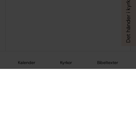
Kalender
Kyrkor
Bibeltexter