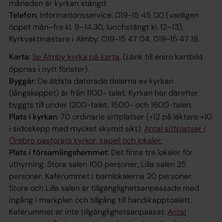
månaden är kyrkan stängd.
Telefon
: Informationsservice: 019-15 45 00 (vanligen
öppet mån–fre kl. 9–14.30, lunchstängt kl. 12–13),
Kyrkvaktmästare i Almby: 019-15 47 04, 019-15 47 18.
Karta
:
Se Almby kyrka på karta
. (Länk till eniro kartbild
öppnas i nytt fönster).
Byggår
: De äldsta daterade delarna av kyrkan
(långskeppet) är från 1100- talet. Kyrkan har därefter
byggts till under 1200-talet, 1500- och 1600-talen.
Plats i kyrkan
: 70 ordinarie sittplatser (+12 på läktare +10
i sidoskepp med mycket skymd sikt).
Antal sittplatser i
Örebro pastorats kyrkor, kapell och lokaler.
Plats i församlingshemmet
: Det finns tre lokaler för
uthyrning. Stora salen 100 personer, Lilla salen 25
personer, Kaférummet i barnlokalerna 20 personer.
Stora och Lilla salen är tillgänglighetsanpassade med
ingång i markplan och tillgång till handikapptoalett.
Kaférummet är inte tillgänglighetsanpassat.
Antal