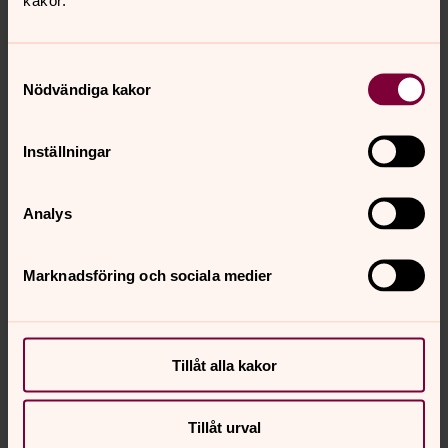
Almby kyrkogård
Almby kyrkogård ligger i utkanten av centrala Örebro.
Samtyckesval
Nödvändiga kakor
Dop, konfirmation, vigsel och
begravning
Inställningar
Livsglädje, utveckling, kärlek och sorg hos Svenska
kyrkan i Örebro. Vi finns för dig – i alla skeden av livet.
Analys
Marknadsföring och sociala medier
Tillåt alla kakor
Tillåt urval