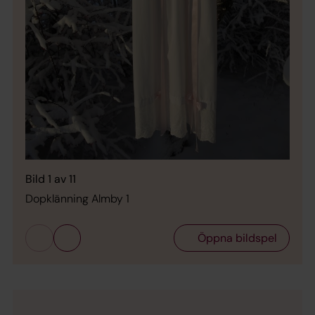
Bild 
Dopk
Bild 1 av 11
Dopklänning Almby 1
Öppna bildspel