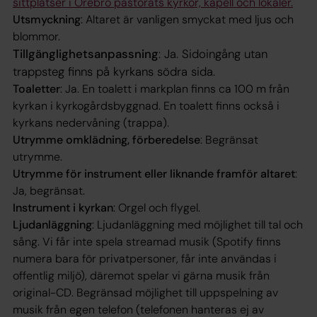
sittplatser i Örebro pastorats kyrkor, kapell och lokaler.
Utsmyckning
: Altaret är vanligen smyckat med ljus och
blommor.
Tillgänglighetsanpassning
Ja. Sidoingång utan
:
trappsteg finns på kyrkans södra sida.
Toaletter
: Ja. En toalett i markplan finns ca 100 m från
kyrkan i kyrkogårdsbyggnad. En toalett finns också i
kyrkans nedervåning (trappa).
Utrymme omklädning, förberedelse
: Begränsat
utrymme.
Utrymme för instrument eller liknande framför altaret
:
Ja, begränsat.
Instrument i kyrkan
: Orgel och flygel.
Ljudanläggning
: Ljudanläggning med möjlighet till tal och
sång. Vi får inte spela streamad musik (Spotify finns
numera bara för privatpersoner, får inte användas i
offentlig miljö), däremot spelar vi gärna musik från
original-CD. Begränsad möjlighet till uppspelning av
musik från egen telefon (telefonen hanteras ej av