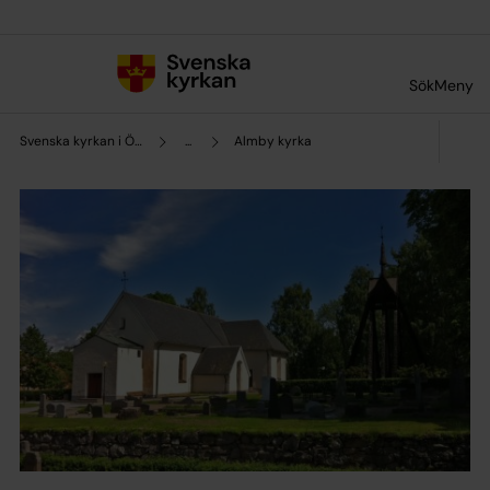
Till innehållet
Till undermeny
Sök
Meny
Svenska kyrkan i Örebro
...
Almby kyrka