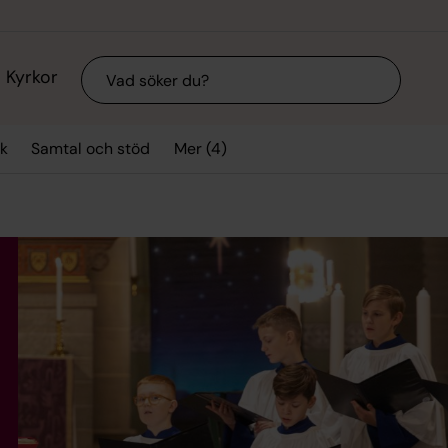
Sök
Kyrkor
Mer (4)
k
Samtal och stöd