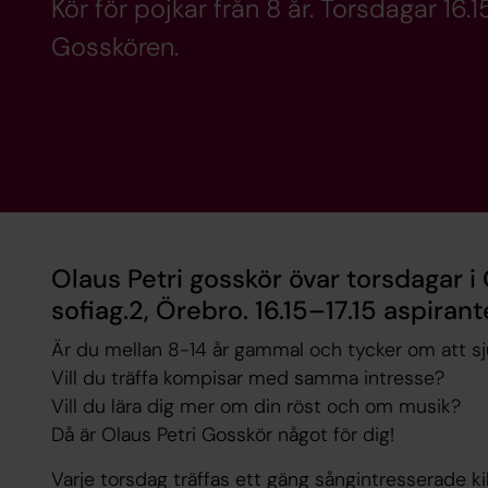
Kör för pojkar från 8 år. Torsdagar 16.1
Gosskören.
Olaus Petri gosskör övar torsdagar i
sofiag.2, Örebro. 16.15–17.15 aspiran
Är du mellan 8-14 år gammal och tycker om att s
Vill du träffa kompisar med samma intresse?
Vill du lära dig mer om din röst och om musik?
Då är Olaus Petri Gosskör något för dig!
Varje torsdag träffas ett gäng sångintresserade kil