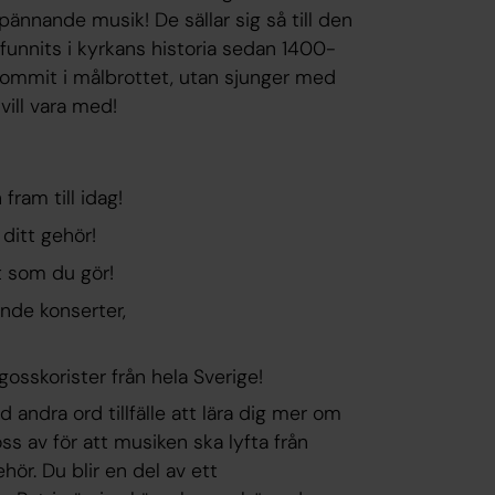
ännande musik! De sällar sig så till den
 funnits i kyrkans historia sedan 1400-
 kommit i målbrottet, utan sjunger med
vill vara med!
ram till idag!
ditt gehör!
t som du gör!
ande konserter,
 gosskorister från hela Sverige!
andra ord tillfälle att lära dig mer om
s av för att musiken ska lyfta från
ör. Du blir en del av ett