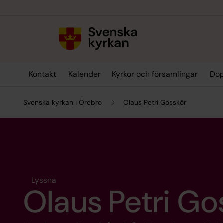
Till innehållet
Till undermeny
Kontakt
Kalender
Kyrkor och församlingar
Dop
Svenska kyrkan i Örebro
Olaus Petri Gosskör
Lyssna
Olaus Petri Go