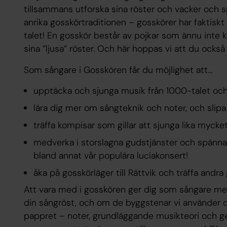
tillsammans utforska sina röster och vacker och sp
anrika gosskörtraditionen – gosskörer har faktiskt
talet! En gosskör består av pojkar som ännu inte
sina ”ljusa” röster. Och här hoppas vi att du också 
Som sångare i Gosskören får du möjlighet att…
upptäcka och sjunga musik från 1000-talet och f
lära dig mer om sångteknik och noter, och slipa 
träffa kompisar som gillar att sjunga lika mycke
medverka i storslagna gudstjänster och spänn
bland annat vår populära luciakonsert!
åka på gosskörläger till Rättvik och träffa andra
Att vara med i gosskören ger dig som sångare med 
din sångröst, och om de byggstenar vi använder os
pappret – noter, grundläggande musikteori och geh