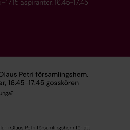
5–17.15 aspiranter, 16.45-17.45
 Olaus Petri församlingshem,
ter, 16.45-17.45 gosskören
junga?
lar i Olaus Petri församlingshem för att