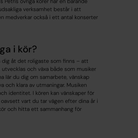
Petris övriga körer har en bärande
udsakliga verksamhet består i att
n medverkar också i ett antal konserter
ga i kör?
dig åt det roligaste som finns – att
 att utvecklas och växa både som musiker
a lär du dig om samarbete, vänskap
öva och klara av utmaningar. Musiken
och identitet. I kören kan vänskaper för
 oavsett vart du tar vägen efter dina år i
 kör och hitta ett sammanhang för