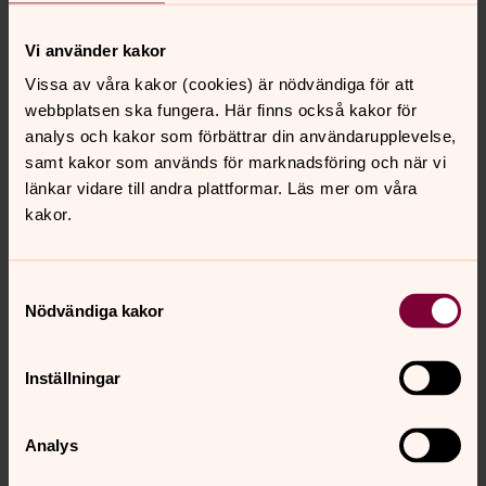
Deras ansvar är att Svenska kyrkans lära följs, medan de
förtroendevalda ansvarar för att demokratin
Vi använder kakor
upprätthålls. Detta kallas den gemensamma
Vissa av våra kakor (cookies) är nödvändiga för att
ansvarslinjen.
webbplatsen ska fungera. Här finns också kakor för
analys och kakor som förbättrar din användarupplevelse,
Var med och påverka
samt kakor som används för marknadsföring och när vi
länkar vidare till andra plattformar. Läs mer om våra
Svenska kyrkan är en öppen folkkyrka. Det innebär att
kakor.
du som medlem kan vara med och demokratiskt
påverka beslut i kyrkan, både på lokal och nationell nivå.
Antingen genom att engagera dig eller genom att rösta i
Samtyckesval
kyrkovalet. Eller båda!
Nödvändiga kakor
Vart fjärde år är det kyrkoval. Då kan alla medlemmar i
Svenska Kyrkan som fyllt 16 år rösta och därmed
Inställningar
påverka vilka kyrkopolitiska värderingar som ska prägla
kyrkan de fyra kommande åren.
Analys
Församlingsinstruktion