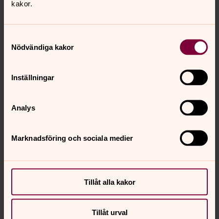
kakor.
Samtyckesval
Nödvändiga kakor
Inställningar
Analys
Marknadsföring och sociala medier
Tillåt alla kakor
Anna Maria Armö
Präst, Komminister, Almby församling, Örebro
Tillåt urval
pastorat, Svenska kyrkan i Örebro