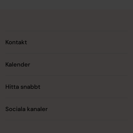
Tillbaka till toppen
Tillbaka till innehållet
Kontakt
Kalender
Hitta snabbt
Sociala kanaler