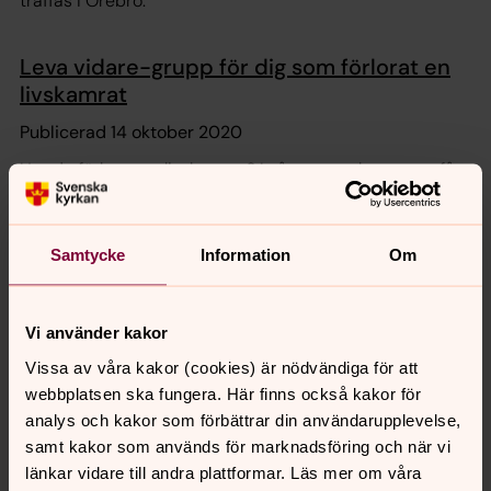
träffas i Örebro.
Leva vidare-grupp för dig som förlorat en
livskamrat
Publicerad 14 oktober 2020
Har du förlorat en livskamrat? I våra samtalsgrupper får
du dela dina tankar och sorg med andra i samma
situation. Gruppen träffas i Örebro.
Samtycke
Information
Om
Sorgegrupp för barn och unga när någon
nära går bort
Vi använder kakor
Publicerad 7 augusti 2015
Vissa av våra kakor (cookies) är nödvändiga för att
När någon i familjen dör förändras allt. Att träffa andra
webbplatsen ska fungera. Här finns också kakor för
som också har förlorat en viktig person kan vara ett
analys och kakor som förbättrar din användarupplevelse,
stort stöd.
samt kakor som används för marknadsföring och när vi
länkar vidare till andra plattformar. Läs mer om våra