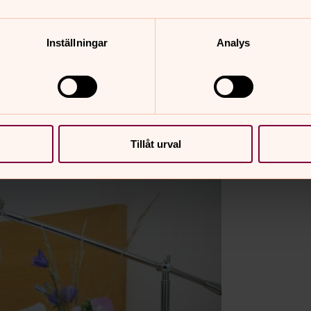
er.
Inställningar
Analys
11.00. Alla rum är rökfria. I ett av
svenskakyrkan.se, ring oss på 019-15 45
Tillåt urval