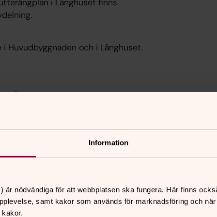
utterängplan i Långhuset finns
vdelning.
e i Huvudbyggnaden och i Långhuset.
llan Örebro och Nora!
sjön Lången – mitt i den svenska
och trästaden Nora. Om du gillar att
Information
idor.
 trädgård med egen badplats, lekplats,
) är nödvändiga för att webbplatsen ska fungera. Här finns ocks
plan.
pplevelse, samt kakor som används för marknadsföring och när vi
bil har vi en laddstolpe med två uttag.
 kakor.