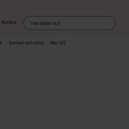
Sök
Kyrkor
Mer (4)
k
Samtal och stöd