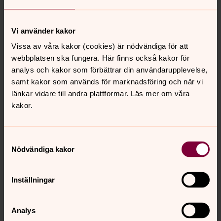
efterföljande konsekvenser i form av stulen data.
Vi använder kakor
Biskopar i Stockholms stift
Vissa av våra kakor (cookies) är nödvändiga för att
Vem skrev ungdomsdeckare, vem samarbetade med
webbplatsen ska fungera. Här finns också kakor för
DDR och vem jobbade på Harvard efter sin ämbetstid?
analys och kakor som förbättrar din användarupplevelse,
Lär känna stiftets alla biskopar.
samt kakor som används för marknadsföring och när vi
länkar vidare till andra plattformar. Läs mer om våra
Gud såg att det var gott – Biskop
kakor.
Andreas Herdabrev om klimatet
Gud såg att det var gott – Att vara människa och kyrka i
Samtyckesval
klimatnödens tid. Så heter biskop Andreas Holmbergs
Nödvändiga kakor
herdabrev, en uppmaning till fördjupning och förändring.
Inställningar
Låt kyrkorna berätta
Här finns beskrivningar i ord och bild av 109
Analys
kulturhistoriskt skyddade kyrkor i Stockholms stift, som