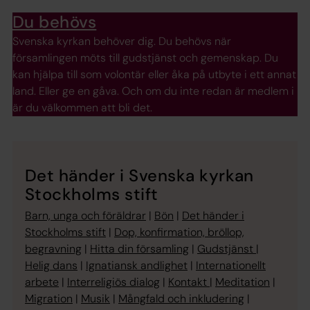
Du behövs
Svenska kyrkan behöver dig. Du behövs när
församlingen möts till gudstjänst och gemenskap. Du
kan hjälpa till som volontär eller åka på utbyte i ett annat
land. Eller ge en gåva. Och om du inte redan är medlem i
är du välkommen att bli det.
Det händer i Svenska kyrkan
Stockholms stift
Barn, unga och föräldrar
|
Bön
|
Det händer i
Stockholms stift
|
Dop, konfirmation, bröllop,
begravning
|
Hitta din församling
|
Gudstjänst
|
Helig dans
|
Ignatiansk andlighet
|
Internationellt
arbete
|
Interreligiös dialog
|
Kontakt
|
Meditation
|
Migration
|
Musik
|
Mångfald och inkludering
|