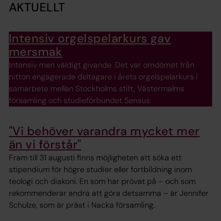
AKTUELLT
Intensiv orgelspelarkurs gav
mersmak
Intensiv men väldigt givande. Det var omdömet från
nitton engagerade deltagare i årets orgelspelarkurs i
samarbete mellan Stockholms stift, Västermalms
församling och studieförbundet Sensus.
"Vi behöver varandra mycket mer
än vi förstår"
Fram till 31 augusti finns möjligheten att söka ett
stipendium för högre studier eller fortbildning inom
teologi och diakoni. En som har prövat på – och som
rekommenderar andra att göra detsamma – är Jennifer
Schulze, som är präst i Nacka församling.