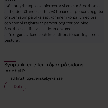
I vår integritetspolicy informerar vi om hur Stockholms
stift (i det följande: stiftet, vi) behandlar personuppgifter
om dem som på olika sätt kommer i kontakt med oss
och som vi registrerar personuppgifter om. Med
Stockholms stift avses i detta dokument
stiftsorganisationen och inte stiftets församlingar och
pastorat.
Synpunkter eller frågor på sidans
innehåll?
sthlm.stift@svenskakyrkan.se
Dela
Tillbaka till toppen
Tillbaka till innehållet