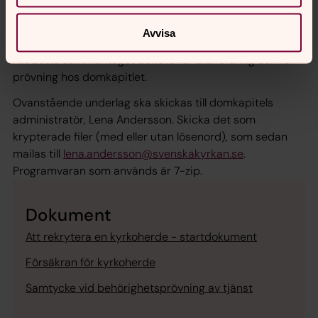
person i ledande tjänst. se bifogade blanketter på
höger sida
Avvisa
Allt detta sammantaget behövs för diarieföring och för
prövning hos domkapitlet.
Ovanstående underlag ska skickas till domkapitels
administratör, Lena Andersson. Skicka det som
krypterade filer (med eller utan lösenord), som sedan
mailas till
lena.andersson@svenskakyrkan.se
.
Programvaran som används är 7-zip.
Dokument
Att rekrytera en kyrkoherde - startdokument
Försäkran för kyrkoherde
Samtycke vid behörighetsprövning av tjänst