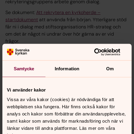
rekryteringsgruppens arbete genom dialog.
Se dokument:
Att rekrytera en kyrkoherde –
startdokument
att använda från början. Ytterligare stöd
får ni i dialog med stiftsorganisations HR-strateg och
om det är något ni undrar över hör gärna av er vid
frågor.
Om tillförordnad kyrkoherde
I samband med en kyrkoherderekrytering kan det
Samtycke
Information
Om
uppstå ett glapp från när den avgående kyrkoherden
slutar till den nya kyrkoherden är på plats. Då behövs en
Vi använder kakor
tillförordnad kyrkoherde.
Vissa av våra kakor (cookies) är nödvändiga för att
Innan någon anställs som tillförordnad kyrkoherde för en
webbplatsen ska fungera. Här finns också kakor för
tidsperiod längre än tre månader behöver det göras en
analys och kakor som förbättrar din användarupplevelse,
behörighetsprövning hos domkapitlet. Detsamma gäller
samt kakor som används för marknadsföring och när vi
om flera på varandra följande vikariat tillsammans
länkar vidare till andra plattformar. Läs mer om våra
överstiger tre månader. Behörig för en sådan anställning