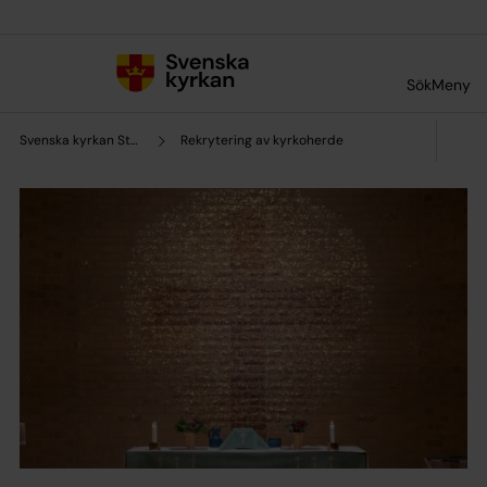
Till innehållet
Till undermeny
Sök
Meny
Svenska kyrkan Stockholms stift
Rekrytering av kyrkoherde