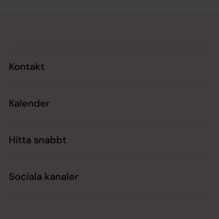
Tillbaka till toppen
Tillbaka till innehållet
Kontakt
Kalender
Hitta snabbt
Sociala kanaler