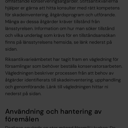
omfattande konserveringsåtgärder. Stiftsantikvarierna
hjälper er gärna att hitta konsulter med rätt kompetens
för skadeinventering, åtgärdsprogram och utförande.
Många av dessa åtgärder kräver tillstånd från
länsstyrelsen. Information om hur man söker tillstånd
och vilka underlag som krävs för en tillståndsansökan
finns på länsstyrelsens hemsida, se länk nederst på
sidan.
Riksantikvarieämbetet har tagit fram en vägledning för
församlingar som behöver beställa konservatorsarbeten.
Vägledningen beskriver processen från att behov av
åtgärder identifierats till skadeinventering, upphandling
och genomförande. Länk till vägledningen hittar ni
nederst på sidan.
Användning och hantering av
föremålen
Dagligen används en stor mängd föremål i kyrkan. De