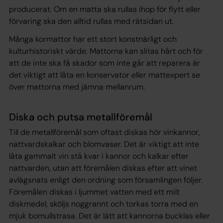
producerat. Om en matta ska rullas ihop för flytt eller
förvaring ska den alltid rullas med rätsidan ut.
Många kormattor har ett stort konstnärligt och
kulturhistoriskt värde. Mattorna kan slitas hårt och för
att de inte ska få skador som inte går att reparera är
det viktigt att låta en konservator eller mattexpert se
över mattorna med jämna mellanrum.
Diska och putsa metallföremål
Till de metallföremål som oftast diskas hör vinkannor,
nattvardskalkar och blomvaser. Det är viktigt att inte
låta gammalt vin stå kvar i kannor och kalkar efter
nattvarden, utan att föremålen diskas efter att vinet
avlägsnats enligt den ordning som församlingen följer.
Föremålen diskas i ljummet vatten med ett milt
diskmedel, sköljs noggrannt och torkas torra med en
mjuk bomullstrasa. Det är lätt att kannorna bucklas eller