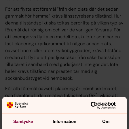
För att flytta ett föremål ”från den plats där det sedan
gammalt hör hemma” krävs länsstyrelsens tillstånd. Hur
denna tillståndsplikt ska tolkas beror lite på vilken typ av
föremål det rör sig om och var de vanligen förvaras. För
att exempelvis flytta en medeltida skulptur som har en
fast placering i kyrkorummet till någon annan plats,
oavsett inom eller utom kyrkobyggnaden, krävs tillstånd
medan att flytta ett par ljusstakar från säkerhetsskåpet
till altaret i samband med gudstjänst inte gör det. Inte
heller krävs tillstånd när prästen tar med sig
sockenbudstyget vid hembesök.
För alla föremål oavsett placering är inomhusklimatet,
och framför allt den relativa fuktigheten (RF), viktig att
ha under kontroll. Olika slags föremål vill ha olika
luftfuktighet men generellt gäller att hålla den relativa
luftfuktigheten runt 50 % och undvika alltför stora
Samtycke
Information
Om
variationer.