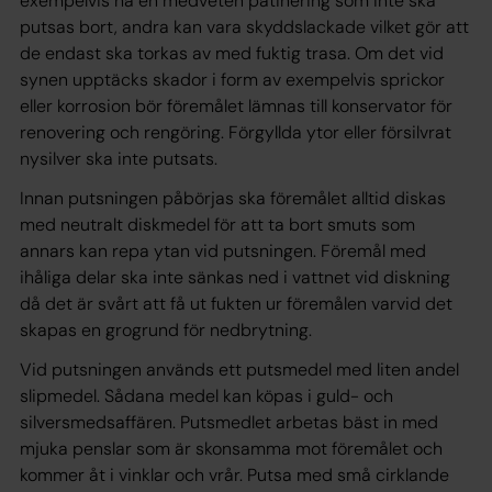
exempelvis ha en medveten patinering som inte ska
putsas bort, andra kan vara skyddslackade vilket gör att
de endast ska torkas av med fuktig trasa. Om det vid
synen upptäcks skador i form av exempelvis sprickor
eller korrosion bör föremålet lämnas till konservator för
renovering och rengöring. Förgyllda ytor eller försilvrat
nysilver ska inte putsats.
Innan putsningen påbörjas ska föremålet alltid diskas
med neutralt diskmedel för att ta bort smuts som
annars kan repa ytan vid putsningen. Föremål med
ihåliga delar ska inte sänkas ned i vattnet vid diskning
då det är svårt att få ut fukten ur föremålen varvid det
skapas en grogrund för nedbrytning.
Vid putsningen används ett putsmedel med liten andel
slipmedel. Sådana medel kan köpas i guld- och
silversmedsaffären. Putsmedlet arbetas bäst in med
mjuka penslar som är skonsamma mot föremålet och
kommer åt i vinklar och vrår. Putsa med små cirklande