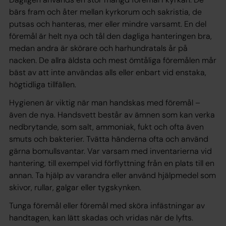
bärs fram och åter mellan kyrkorum och sakristia, de
putsas och hanteras, mer eller mindre varsamt. En del
föremål är helt nya och tål den dagliga hanteringen bra,
medan andra är skörare och harhundratals år på
nacken. De allra äldsta och mest ömtåliga föremålen mår
bäst av att inte användas alls eller enbart vid enstaka,
högtidliga tillfällen.
Hygienen är viktig när man handskas med föremål –
även de nya. Handsvett består av ämnen som kan verka
nedbrytande, som salt, ammoniak, fukt och ofta även
smuts och bakterier. Tvätta händerna ofta och använd
gärna bomullsvantar. Var varsam med inventarierna vid
hantering, till exempel vid förflyttning från en plats till en
annan. Ta hjälp av varandra eller använd hjälpmedel som
skivor, rullar, galgar eller tygskynken.
Tunga föremål eller föremål med sköra infästningar av
handtagen, kan lätt skadas och vridas när de lyfts.