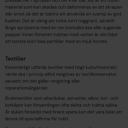
pressas ner i spröjsen och blir kvar där. Bly är ett mjukt
material som kan skadas och deformeras av att skrapan
slår emot så det är bättre att använda en svamp av god
kvalitet. Det är viktig att torka torrt noggrant, särskilt
längs spröjsarna med en ren bomullstrasa eller sugande
papper. Innan fönstren tvättas med vatten är det bäst
att borsta bort lösa partiklar med en mjuk borste.
Textilier
Konstnärligt utförda textilier med högt kulturhistoriskt
värde ska i princip alltid rengöras av textilkonservator
oavsett om det gäller rengöring eller
reparationsåtgärder.
Brukstextilier som altardukar, servetter, albor, kor- och
korkåpor kan församlingen ofta sköta och tvätta själva.
Är duken försedd med finare spets kan det vara bäst att
lämna till specialfirma för tvätt.