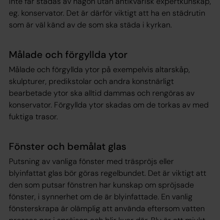
inte får städas av någon utan antikvarisk expertkunskap,
eg. konservator. Det är därför viktigt att ha en städrutin
som är väl känd av de som ska städa i kyrkan.
Målade och förgyllda ytor
Målade och förgyllda ytor på exempelvis altarskåp,
skulpturer, predikstolar och andra konstnärligt
bearbetade ytor ska alltid dammas och rengöras av
konservator. Förgyllda ytor skadas om de torkas av med
fuktiga trasor.
Fönster och bemålat glas
Putsning av vanliga fönster med träspröjs eller
blyinfattat glas bör göras regelbundet. Det är viktigt att
den som putsar fönstren har kunskap om spröjsade
fönster, i synnerhet om de är blyinfattade. En vanlig
fönsterskrapa är olämplig att använda eftersom vatten