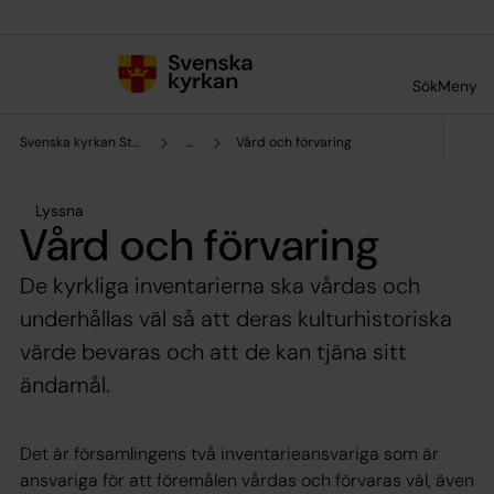
Till innehållet
Till undermeny
Sök
Meny
Svenska kyrkan Stockholms stift
...
Vård och förvaring
Lyssna
Vård och förvaring
De kyrkliga inventarierna ska vårdas och
underhållas väl så att deras kulturhistoriska
värde bevaras och att de kan tjäna sitt
ändamål.
Det är församlingens två inventarieansvariga som är
ansvariga för att föremålen vårdas och förvaras väl, även