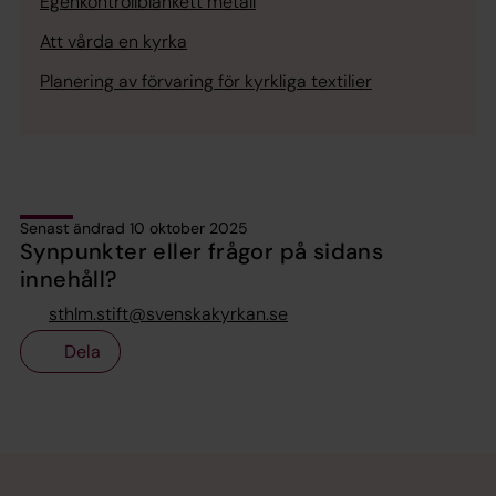
Egenkontrollblankett metall
Att vårda en kyrka
Planering av förvaring för kyrkliga textilier
Senast ändrad 10 oktober 2025
Synpunkter eller frågor på sidans
innehåll?
sthlm.stift@svenskakyrkan.se
Dela
Tillbaka till toppen
Tillbaka till innehållet