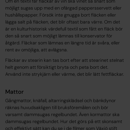
Om en textil får fläckar av vin ska vinet så snart som
möjligt sugas upp med en ofärgad pappersservett eller
hushållspapper. Försök inte gnugga bort fläcken eller
lägga salt på fläcken, det blir oftast bara värre. Om det
är en kulturhistorisk värdefull textil som fått en fläck bör
den så snart som möjligt lämnas till konservator för
åtgärd. Fläckar som lämnas en längre tid är svåra, eller
rent av omöjliga, att avlägsna.
Fläckar av stearin kan tas bort efter att stearinet stelnat
helt genom att försiktigt bryta och peta bort det.
Använd inte strykjärn eller värme, det blir lätt fettfläckar.
Mattor
Gångmattor, knäfall, altarringsklädsel och bänkdynor
räknas huvudsakligen till bruksföremålen och bör
varsamt dammsugas regelbundet. Även kormattor ska
dammsugas regelbundet. Hur det görs på ett skonsamt
och effektivt sätt kan du se i de filmer som Växjö stift