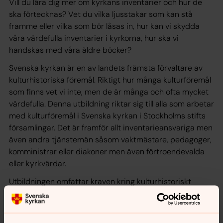
Vill du lära dig mer om kyrkans inventarier och hur de
ska förtecknas? Vet du vilka ljusstakar som kan stå
framme eller vilka som bör låsas in, hur kan vi skydda
våra värdefulla inventarier i kyrkorna, hur ska vi
handskas med våra äldre böcker?
Svenska kyrkan är en av landets främsta förvaltare av
kulturhistoriska föremål. Riktigt hur många kulturföremål
som finns vet vi inte, men de är många och ofta mycket
värdefulla. Denna utbildning riktar sig till alla som arbetar
med kulturföremål i Svenska kyrkan i Stockholms stifts
församlingar. Det är framför allt inventarieansvariga men
även andra tjänstemän såsom vaktmästare, pedagoger,
komministrar eller diakoner men även förtroendevalda
eller kyrkvärdar.
Utbildningen omfattar kraven kring kulturhistoriskt
värdefulla föremål i kulturmiljölagen, kyrkoordningen och
andra förutsättningar som gäller när förteckningen
behöver uppdateras. Inventarieregistret Sacer har ett