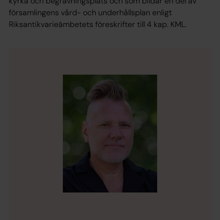
kyrka och begravningsplats och som bildar en del av
församlingens vård- och underhållsplan enligt
Riksantikvarieämbetets föreskrifter till 4 kap. KML.