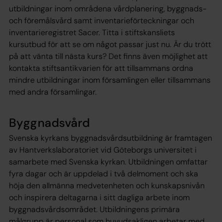
utbildningar inom områdena vårdplanering, byggnads-
och föremålsvård samt inventarieförteckningar och
inventarieregistret Sacer. Titta i stiftskansliets
kursutbud för att se om något passar just nu. Är du trött
på att vänta till nästa kurs? Det finns även möjlighet att
kontakta stiftsantikvarien för att tillsammans ordna
mindre utbildningar inom församlingen eller tillsammans
med andra församlingar.
Byggnadsvård
Svenska kyrkans byggnadsvårdsutbildning är framtagen
av Hantverkslaboratoriet vid Göteborgs universitet i
samarbete med Svenska kyrkan. Utbildningen omfattar
fyra dagar och är uppdelad i två delmoment och ska
höja den allmänna medvetenheten och kunskapsnivån
och inspirera deltagarna i sitt dagliga arbete inom
byggnadsvårdsområdet. Utbildningens primära
målgrupp är personal som huvudsakligen arbetar med