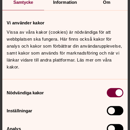
Samtycke
Information
Om
särskilt fokus under dessa utbildningar.
Kulturarvsworkshops
Vi använder kakor
”Kulturarv är spår av det förflutna som är angelägna för
Vissa av våra kakor (cookies) är nödvändiga för att
oss idag”
webbplatsen ska fungera. Här finns också kakor för
Det säger kulturminister Alice Bha Kuhnke om den nya
analys och kakor som förbättrar din användarupplevelse,
kulturarvspropositionen Kulturarvspolitik (prop.
samt kakor som används för marknadsföring och när vi
2016/17:116). Där kan man läsa att politiken bör utgå från
länkar vidare till andra plattformar. Läs mer om våra
en förståelse av kulturarvet som i högre utsträckning än
kakor.
tidigare är öppen för olika perspektiv och
förhållningssätt. Att kulturarvet kan betyda olika för olika
människor och att inte någon tolkning ska lämnas
Samtyckesval
Nödvändiga kakor
företräde framför en annan. Kulturarvspolitiken ska bidra
till att det gemensamma kulturarvet blir en
angelägenhet för alla, så att det offentliga samtalet
Inställningar
vidgas och fördjupas samt att medskapande och
engagemang främjas.
Länk till regeringens hemsida
Analys