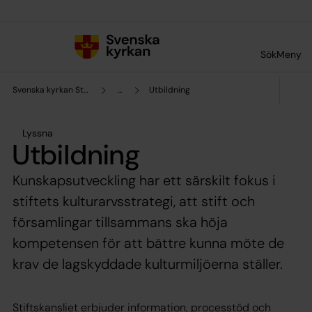
Till innehållet
Till undermeny
Sök
Meny
Svenska kyrkan Stockholms stift
...
Utbildning
Lyssna
Utbildning
Kunskapsutveckling har ett särskilt fokus i
stiftets kulturarvsstrategi, att stift och
församlingar tillsammans ska höja
kompetensen för att bättre kunna möte de
krav de lagskyddade kulturmiljöerna ställer.
Stiftskansliet erbjuder information, processtöd och