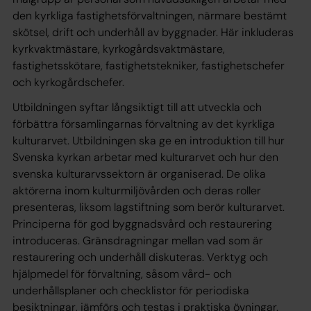
den kyrkliga fastighetsförvaltningen, närmare bestämt
skötsel, drift och underhåll av byggnader. Här inkluderas
kyrkvaktmästare, kyrkogårdsvaktmästare,
fastighetsskötare, fastighetstekniker, fastighetschefer
och kyrkogårdschefer.
Utbildningen syftar långsiktigt till att utveckla och
förbättra församlingarnas förvaltning av det kyrkliga
kulturarvet. Utbildningen ska ge en introduktion till hur
Svenska kyrkan arbetar med kulturarvet och hur den
svenska kulturarvssektorn är organiserad. De olika
aktörerna inom kulturmiljövården och deras roller
presenteras, liksom lagstiftning som berör kulturarvet.
Principerna för god byggnadsvård och restaurering
introduceras. Gränsdragningar mellan vad som är
restaurering och underhåll diskuteras. Verktyg och
hjälpmedel för förvaltning, såsom vård- och
underhållsplaner och checklistor för periodiska
besiktningar, jämförs och testas i praktiska övningar.