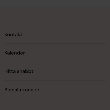
Tillbaka till toppen
Tillbaka till innehållet
Kontakt
Kalender
Hitta snabbt
Sociala kanaler